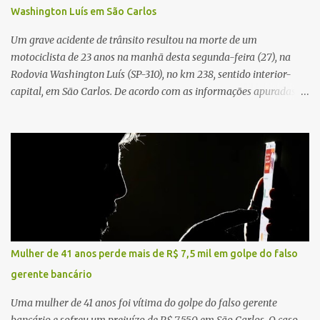
Washington Luís em São Carlos
Civil investigará a motivação da briga, a autoria dos disparos e as
circunstâncias do crime. A ocorrência segue em anda...
Um grave acidente de trânsito resultou na morte de um
motociclista de 23 anos na manhã desta segunda-feira (27), na
Rodovia Washington Luís (SP-310), no km 238, sentido interior-
capital, em São Carlos. De acordo com as informações apuradas no
local, a vítima conduzia uma motocicleta quando acabou colidindo
na traseira de um Jeep Renegade. Segundo relato da condutora do
veículo, o trânsito estava lento e congestionado devido a obras
realizadas na rodovia, momento em que ocorreu o impacto. Com
a violência da colisão, o motociclista foi arremessado ao solo.
Testemunhas relataram que o capacete teria se desprendido
durante o acidente. O jovem sofreu ferimentos gravíssimos e
morreu ainda no local. Equipes de resgate e de atendimento da
concessionária responsável pela rodovia foram acionadas e
Mulher de 41 anos perde mais de R$ 7,5 mil em golpe do falso
realizaram a sinalização da via, além de prestarem socorro à
gerente bancário
vítima. No entanto, o óbito foi constatado ainda no local do
acidente. A Polícia Militar Rodoviária compareceu para o registro
Uma mulher de 41 anos foi vítima do golpe do falso gerente
da ocorrência...
bancário e sofreu um prejuízo de R$ 7.550 em São Carlos. O caso