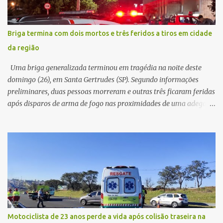
que o automóvel havia desaparecido. A vítima realizou buscas
pelas imediações, mas não conseguiu localizar o veículo.
Conforme o boletim, um menino de aproximadamente 10 anos
Briga termina com dois mortos e três feridos a tiros em cidade
relatou ter visto a Spin passando pelo local fazendo um forte ruído,
da região
característica compatível com o problema mecânico que o veículo
já apresentava antes do furto. O carro possui seguro e, segundo a
Uma briga generalizada terminou em tragédia na noite deste
v...
domingo (26), em Santa Gertrudes (SP). Segundo informações
preliminares, duas pessoas morreram e outras três ficaram feridas
após disparos de arma de fogo nas proximidades de uma adega. O
caso aconteceu por volta das 20h40, na região da Avenida João
Vitte. De acordo com as primeiras informações, a confusão teria
começado dentro do estabelecimento e se estendido para a área
externa, quando dois homens armados passaram a efetuar
diversos disparos. Duas vítimas morreram ainda no local. Outras
três pessoas foram baleadas e socorridas. Até o momento, não
foram divulgadas informações oficiais sobre o estado de saúde dos
feridos. Equipes da Polícia Militar de Santa Gertrudes atenderam a
ocorrência e isolaram a área para o trabalho da perícia. Até a
Motociclista de 23 anos perde a vida após colisão traseira na
última atualização, nenhum suspeito havia sido preso. A Polícia