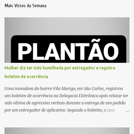
Mais Vistos da Semana
Mulher diz ter sido humilhada por entregador e registra
boletim de ocorrência
Uma moradora do bairro Vila Marigo, em São Carlos, registrou
um boletim de ocorrência na Delegacia Eletrônica após relatar ter
sido vítima de agressões verbais durante a entrega de um pedido
por um entregador de aplicativo. Segundo o boletim, o caso
ocorreu por volta das 17h de sexta-feira (31). A mulher afirmou
que o entregador teria acionado o interfone de forma equivocada
e, em seguida, passou a gritar em frente ao prédio, chamando a