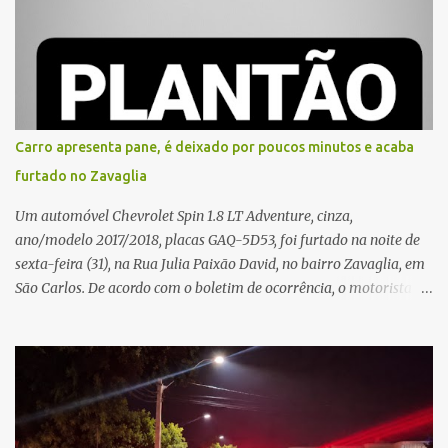
atenção de moradores e de pessoas que estavam nas
proximidades. Ainda conforme o registro policial, a vítima relatou
que, ao receber a entrega, voltou a ser ofendida com palavras de
baixo calão e insultos. Ela informou à Polícia Civil que mora
sozinha e que se sentiu ameaçada, coagida e humilhada com a
situação. Fonte: São Carlos Agora
Carro apresenta pane, é deixado por poucos minutos e acaba
furtado no Zavaglia
Um automóvel Chevrolet Spin 1.8 LT Adventure, cinza,
ano/modelo 2017/2018, placas GAQ-5D53, foi furtado na noite de
sexta-feira (31), na Rua Julia Paixão David, no bairro Zavaglia, em
São Carlos. De acordo com o boletim de ocorrência, o motorista
seguia pela via quando o veículo apresentou uma pane elétrica no
painel, deixando de funcionar e impossibilitando uma nova
partida. Ainda segundo o registro policial, o condutor estacionou o
carro, certificou-se de que todas as portas estavam trancadas,
permaneceu com a chave de ignição e se ausentou do local por
cerca de dez minutos para buscar ajuda. Ao retornar, constatou