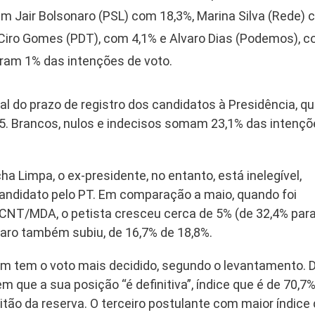
m Jair Bolsonaro (PSL) com 18,3%, Marina Silva (Rede)
 Ciro Gomes (PDT), com 4,1% e Alvaro Dias (Podemos), 
ram 1% das intenções de voto.
al do prazo de registro dos candidatos à Presidência, q
 15. Brancos, nulos e indecisos somam 23,1% das intenç
ha Limpa, o ex-presidente, no entanto, está inelegível,
candidato pelo PT. Em comparação a maio, quando foi
l CNT/MDA, o petista cresceu cerca de 5% (de 32,4% par
naro também subiu, de 16,7% de 18,8%.
m tem o voto mais decidido, segundo o levantamento. 
em que a sua posição “é definitiva”, índice que é de 70,7
tão da reserva. O terceiro postulante com maior índice