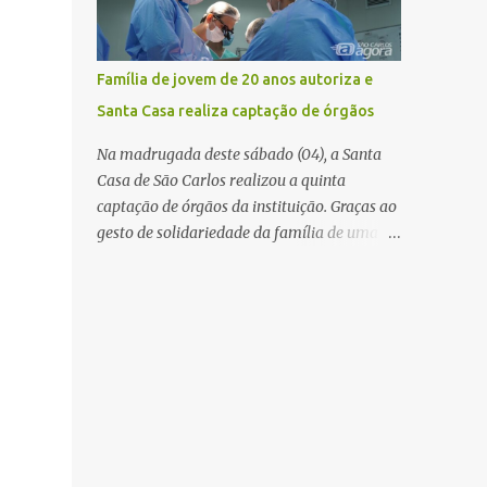
mas não obteve resposta. Na segunda-fe...
estabelecimento e se estendido para a área
externa, quando dois homens armados
passaram a efetuar diversos disparos. Duas
Família de jovem de 20 anos autoriza e
vítimas morreram ainda no local. Outras
Santa Casa realiza captação de órgãos
três pessoas foram baleadas e socorridas.
Até o momento, não foram divulgadas
Na madrugada deste sábado (04), a Santa
informações oficiais sobre o estado de saúde
Casa de São Carlos realizou a quinta
dos feridos. Equipes da Polícia Militar de
captação de órgãos da instituição. Graças ao
Santa Gertrudes atenderam a ocorrência e
gesto de solidariedade da família de uma
isolaram a área para o trabalho da perícia.
paciente de 20 anos, vítima de acidente de
Até a última atualização, nenhum suspeito
moto na última semana, foi possível captar
havia sido preso. A Polícia Civil investigará a
o coração, os rins e as córneas, possibilitando
motivação da briga, a autoria dos disparos e
que até cinco pessoas tenham uma nova
as circunstâncias do crime. A ocorrência
oportunidade de vida por meio do
segue em anda...
transplante. Por se tratar de um órgão com
curto tempo de preservação, a equipe
responsável pela captação do coração
chegou a São Carlos em uma aeronave da