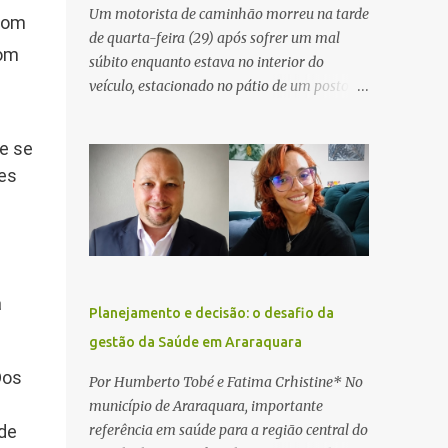
Um motorista de caminhão morreu na tarde
 com
de quarta-feira (29) após sofrer um mal
com
súbito enquanto estava no interior do
veículo, estacionado no pátio de um posto de
serviços às margens da Rodovia Washington
Luís (SP-310), na altura do km 261, em
ue se
Araraquara. De acordo com informações da
ões
Artesp, a concessionária foi acionada por
meio do telefone 0800 após relatos de que
havia um condutor inconsciente dentro de
um caminhão. Equipes de resgate foram
rapidamente deslocadas ao local e
a
encontraram a vítima em parada
Planejamento e decisão: o desafio da
cardiorrespiratória. Os socorristas iniciaram
gestão da Saúde em Araraquara
imediatamente as manobras de reanimação
cardiopulmonar (RCP), porém, apesar de
Dos
Por Humberto Tobé e Fatima Crhistine* No
todos os esforços, o motorista não
%
município de Araraquara, importante
respondeu aos procedimentos. Às 17h03,
 de
referência em saúde para a região central do
médicos da Unidade de Suporte Avançado