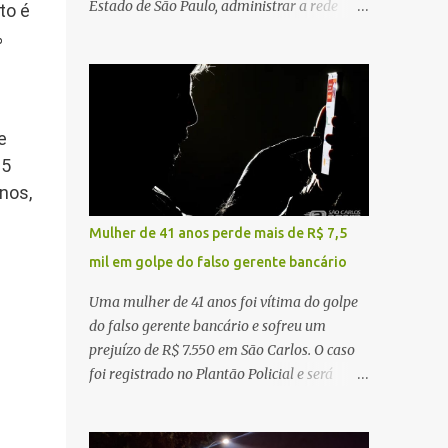
Estado de São Paulo, administrar a rede
to é
constataram o óbito da vítima. Fonte: São
pública significa tomar decisões que
%
Carlos Agora
impactam diariamente milhares de pessoas.
A cidade concentra hospitais, unidades
especializadas e serviços de média e alta
complexidade que atendem pacientes não
e
apenas do município, mas também de
25
diversas cidades do entorno, ampliando
nos,
significativamente a responsabilidade da
gestão sobre o Sistema Único de Saúde
Mulher de 41 anos perde mais de R$ 7,5
(SUS). Nos últimos anos, o Governo Federal
mil em golpe do falso gerente bancário
tem ampliado investimentos destinados ao
fortalecimento da atenção básica, da
Uma mulher de 41 anos foi vítima do golpe
infraestrutura hospitalar e da
do falso gerente bancário e sofreu um
regionalização dos serviços de saúde.
prejuízo de R$ 7.550 em São Carlos. O caso
Entretanto, em um cenário de demandas
foi registrado no Plantão Policial e será
crescentes e recursos necessariamente
investigado pela Polícia Civil como
limitados, a principal missão da gestão
estelionato. De acordo com o boletim de
pública não é apenas investir mais, mas
ocorrência, a vítima recebeu contato pelo