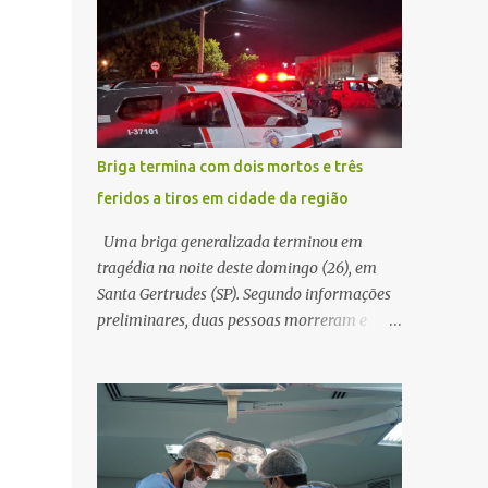
decidir melhor onde investir para produzir o
WhatsApp de um homem que afirmava ser
maior benefício possível à população. Essa
o novo gerente da conta bancária da
reflexão encontra respaldo tanto na teoria
empresa. O suspeito alegou que seria
da admini...
necessário atualizar o cadastro da conta e
passou a orientar a vítima sobre os
procedimentos que deveriam ser realizados.
Briga termina com dois mortos e três
Dias depois, o golpista enviou um
feridos a tiros em cidade da região
documento em PDF simulando uma
comunicação oficial da instituição
Uma briga generalizada terminou em
financeira. Na sequência, entrou em contato
tragédia na noite deste domingo (26), em
por telefone e encaminhou um link,
Santa Gertrudes (SP). Segundo informações
orientando a vítima a acessá-lo pelo
preliminares, duas pessoas morreram e
computador para concluir a suposta
outras três ficaram feridas após disparos de
atualização cadastral. Após realizar o
arma de fogo nas proximidades de uma
procedimento, a conta bancária ficou
adega. O caso aconteceu por volta das
bloqueada por algumas horas. Sem
20h40, na região da Avenida João Vitte. De
conseguir acessar o sistema, a vítima tentou
acordo com as primeiras informações, a
novamente contato com o suposto gerente,
confusão teria começado dentro do