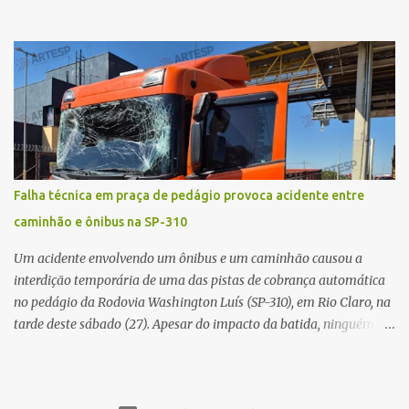
local, a vítima conduzia uma motocicleta quando acabou colidindo
na traseira de um Jeep Renegade. Segundo relato da condutora do
veículo, o trânsito estava lento e congestionado devido a obras
realizadas na rodovia, momento em que ocorreu o impacto. Com
a violência da colisão, o motociclista foi arremessado ao solo.
Testemunhas relataram que o capacete teria se desprendido
durante o acidente. O jovem sofreu ferimentos gravíssimos e
morreu ainda no local. Equipes de resgate e de atendimento da
concessionária responsável pela rodovia foram acionadas e
Falha técnica em praça de pedágio provoca acidente entre
realizaram a sinalização da via, além de prestarem socorro à
caminhão e ônibus na SP-310
vítima. No entanto, o óbito foi constatado ainda no local do
acidente. A Polícia Militar Rodoviária compareceu para o registro
Um acidente envolvendo um ônibus e um caminhão causou a
da ocorrência...
interdição temporária de uma das pistas de cobrança automática
no pedágio da Rodovia Washington Luís (SP-310), em Rio Claro, na
tarde deste sábado (27). Apesar do impacto da batida, ninguém
ficou ferido. A ocorrência foi registrada por volta das 12h16, no
quilômetro 182, sentido norte. Segundo informações do Centro de
Controle Operacional (CCO) da concessionária Eixo SP, o acidente