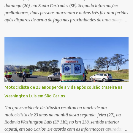
resposta. Na segunda-fe...
domingo (26), em Santa Gertrudes (SP). Segundo informações
preliminares, duas pessoas morreram e outras três ficaram feridas
após disparos de arma de fogo nas proximidades de uma adega. O
caso aconteceu por volta das 20h40, na região da Avenida João
Vitte. De acordo com as primeiras informações, a confusão teria
começado dentro do estabelecimento e se estendido para a área
externa, quando dois homens armados passaram a efetuar
diversos disparos. Duas vítimas morreram ainda no local. Outras
três pessoas foram baleadas e socorridas. Até o momento, não
foram divulgadas informações oficiais sobre o estado de saúde dos
feridos. Equipes da Polícia Militar de Santa Gertrudes atenderam a
ocorrência e isolaram a área para o trabalho da perícia. Até a
Motociclista de 23 anos perde a vida após colisão traseira na
última atualização, nenhum suspeito havia sido preso. A Polícia
Washington Luís em São Carlos
Civil investigará a motivação da briga, a autoria dos disparos e as
circunstâncias do crime. A ocorrência segue em anda...
Um grave acidente de trânsito resultou na morte de um
motociclista de 23 anos na manhã desta segunda-feira (27), na
Rodovia Washington Luís (SP-310), no km 238, sentido interior-
capital, em São Carlos. De acordo com as informações apuradas no