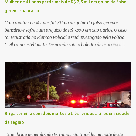
Mulher de 41 anos perde mais de R$ 7,5 mil em golpe do falso
principal missão da gestão pública não é apenas investir mais,
gerente bancário
mas decidir melhor onde investir para produzir o maior benefício
possível à população. Essa reflexão encontra respaldo tanto na
Uma mulher de 41 anos foi vítima do golpe do falso gerente
teoria da admini...
bancário e sofreu um prejuízo de R$ 7.550 em São Carlos. O caso
foi registrado no Plantão Policial e será investigado pela Polícia
Civil como estelionato. De acordo com o boletim de ocorrência, a
vítima recebeu contato pelo WhatsApp de um homem que
afirmava ser o novo gerente da conta bancária da empresa. O
suspeito alegou que seria necessário atualizar o cadastro da conta
e passou a orientar a vítima sobre os procedimentos que deveriam
ser realizados. Dias depois, o golpista enviou um documento em
PDF simulando uma comunicação oficial da instituição financeira.
Na sequência, entrou em contato por telefone e encaminhou um
link, orientando a vítima a acessá-lo pelo computador para
concluir a suposta atualização cadastral. Após realizar o
Briga termina com dois mortos e três feridos a tiros em cidade
procedimento, a conta bancária ficou bloqueada por algumas
da região
horas. Sem conseguir acessar o sistema, a vítima tentou
novamente contato com o suposto gerente, mas não obteve
Uma briga generalizada terminou em tragédia na noite deste