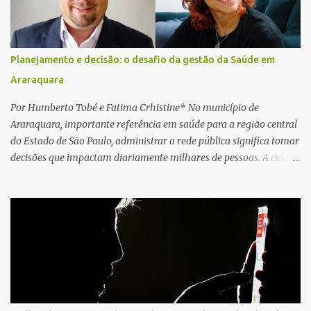
Planejamento e decisão: o desafio da gestão da Saúde em
Araraquara
Por Humberto Tobé e Fatima Crhistine* No município de
Araraquara, importante referência em saúde para a região central
do Estado de São Paulo, administrar a rede pública significa tomar
decisões que impactam diariamente milhares de pessoas. A cidade
concentra hospitais, unidades especializadas e serviços de média e
alta complexidade que atendem pacientes não apenas do
município, mas também de diversas cidades do entorno,
ampliando significativamente a responsabilidade da gestão sobre
o Sistema Único de Saúde (SUS). Nos últimos anos, o Governo
Federal tem ampliado investimentos destinados ao fortalecimento
da atenção básica, da infraestrutura hospitalar e da
regionalização dos serviços de saúde. Entretanto, em um cenário
de demandas crescentes e recursos necessariamente limitados, a