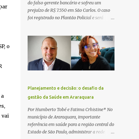
do falso gerente bancário e sofreu um
par
prejuízo de R$ 7.550 em São Carlos. O caso
foi registrado no Plantão Policial e será
investigado pela Polícia Civil como
estelionato. De acordo com o boletim de
ocorrência, a vítima recebeu contato pelo
P, o
WhatsApp de um homem que afirmava ser
o novo gerente da conta bancária da
empresa. O suspeito alegou que seria
R
necessário atualizar o cadastro da conta e
passou a orientar a vítima sobre os
procedimentos que deveriam ser realizados.
Planejamento e decisão: o desafio da
Dias depois, o golpista enviou um
 a
gestão da Saúde em Araraquara
documento em PDF simulando uma
es,
comunicação oficial da instituição
Por Humberto Tobé e Fatima Crhistine* No
financeira. Na sequência, entrou em contato
 vai
município de Araraquara, importante
por telefone e encaminhou um link,
referência em saúde para a região central do
orientando a vítima a acessá-lo pelo
Estado de São Paulo, administrar a rede
computador para concluir a suposta