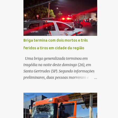
maior benefício possível à população. Essa
quando acabou colidindo na traseira de um
reflexão encontra respaldo tanto na teoria
Jeep Renegade. Segundo relato da condutora
da admini...
do veículo, o trânsito estava lento e
congestionado devido a obras realizadas na
rodovia, momento em que ocorreu o
impacto. Com a violência da colisão, o
Briga termina com dois mortos e três
motociclista foi arremessado ao solo.
feridos a tiros em cidade da região
Testemunhas relataram que o capacete teria
se desprendido durante o acidente. O jovem
Uma briga generalizada terminou em
sofreu ferimentos gravíssimos e morreu
tragédia na noite deste domingo (26), em
ainda no local. Equipes de resgate e de
Santa Gertrudes (SP). Segundo informações
atendimento da concessionária responsável
preliminares, duas pessoas morreram e
pela rodovia foram acionadas e realizaram
outras três ficaram feridas após disparos de
a sinalização da via, além de prestarem
arma de fogo nas proximidades de uma
socorro à vítima. No entanto, o óbito foi
adega. O caso aconteceu por volta das
constatado ainda no local do acidente. A
20h40, na região da Avenida João Vitte. De
Polícia Militar Rodoviária compareceu para
acordo com as primeiras informações, a
o registro da ocorrência...
confusão teria começado dentro do