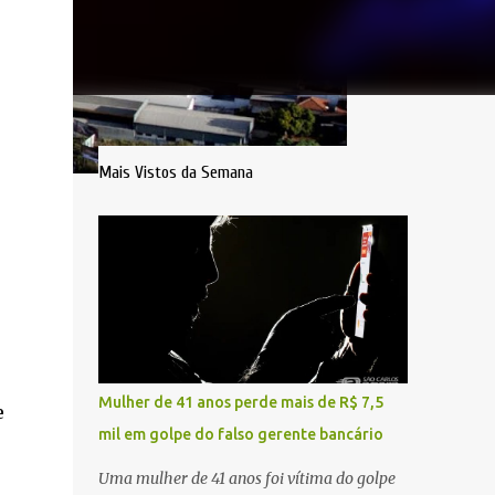
Mais Vistos da Semana
Mulher de 41 anos perde mais de R$ 7,5
e
mil em golpe do falso gerente bancário
Uma mulher de 41 anos foi vítima do golpe