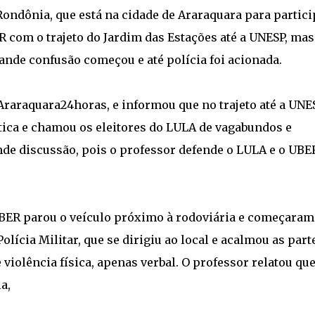
ndônia, que está na cidade de Araraquara para partici
 com o trajeto do Jardim das Estações até a UNESP, mas
nde confusão começou e até polícia foi acionada.
Araraquara24horas, e informou que no trajeto até a UNES
tica e chamou os eleitores do LULA de vagabundos e
nde discussão, pois o professor defende o LULA e o UBE
UBER parou o veículo próximo à rodoviária e começaram
olícia Militar, que se dirigiu ao local e acalmou as part
iolência física, apenas verbal. O professor relatou que
a,