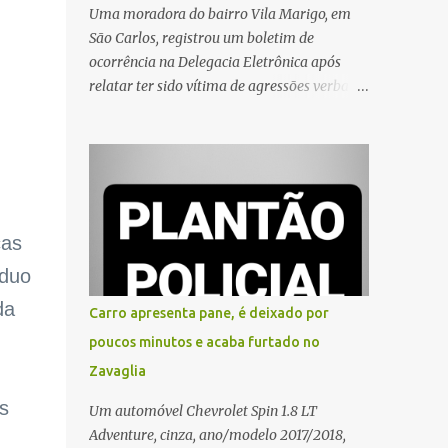
Uma moradora do bairro Vila Marigo, em
São Carlos, registrou um boletim de
ocorrência na Delegacia Eletrônica após
relatar ter sido vítima de agressões verbais
durante a entrega de um pedido por um
entregador de aplicativo. Segundo o boletim,
o caso ocorreu por volta das 17h de sexta-
feira (31). A mulher afirmou que o
entregador teria acionado o interfone de
forma equivocada e, em seguida, passou a
cas
gritar em frente ao prédio, chamando a
íduo
atenção de moradores e de pessoas que
estavam nas proximidades. Ainda conforme
da
Carro apresenta pane, é deixado por
o registro policial, a vítima relatou que, ao
poucos minutos e acaba furtado no
receber a entrega, voltou a ser ofendida com
Zavaglia
palavras de baixo calão e insultos. Ela
informou à Polícia Civil que mora sozinha e
s
Um automóvel Chevrolet Spin 1.8 LT
que se sentiu ameaçada, coagida e
Adventure, cinza, ano/modelo 2017/2018,
humilhada com a situação. Fonte: São