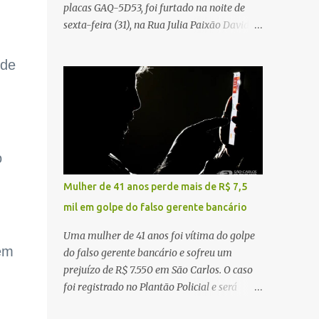
placas GAQ-5D53, foi furtado na noite de
Carlos Agora
sexta-feira (31), na Rua Julia Paixão David,
no bairro Zavaglia, em São Carlos. De
acordo com o boletim de ocorrência, o
 de
motorista seguia pela via quando o veículo
apresentou uma pane elétrica no painel,
deixando de funcionar e impossibilitando
uma nova partida. Ainda segundo o registro
policial, o condutor estacionou o carro,
o
certificou-se de que todas as portas estavam
trancadas, permaneceu com a chave de
Mulher de 41 anos perde mais de R$ 7,5
ignição e se ausentou do local por cerca de
mil em golpe do falso gerente bancário
dez minutos para buscar ajuda. Ao retornar,
constatou que o automóvel havia
Uma mulher de 41 anos foi vítima do golpe
desaparecido. A vítima realizou buscas pelas
 em
do falso gerente bancário e sofreu um
imediações, mas não conseguiu localizar o
prejuízo de R$ 7.550 em São Carlos. O caso
veículo. Conforme o boletim, um menino de
foi registrado no Plantão Policial e será
aproximadamente 10 anos relatou ter visto
investigado pela Polícia Civil como
a Spin passando pelo local fazendo um forte