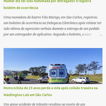
Mulher diz ter sido humilhada por entregador e registra
última atualização, nenhum suspeito havia sido preso. A Polícia
boletim de ocorrência
Civil investigará a motivação da briga, a autoria dos disparos e as
circunstâncias do crime. A ocorrência segue em anda...
Uma moradora do bairro Vila Marigo, em São Carlos, registrou
um boletim de ocorrência na Delegacia Eletrônica após relatar ter
sido vítima de agressões verbais durante a entrega de um pedido
por um entregador de aplicativo. Segundo o boletim, o caso
ocorreu por volta das 17h de sexta-feira (31). A mulher afirmou
que o entregador teria acionado o interfone de forma equivocada
e, em seguida, passou a gritar em frente ao prédio, chamando a
atenção de moradores e de pessoas que estavam nas
proximidades. Ainda conforme o registro policial, a vítima relatou
que, ao receber a entrega, voltou a ser ofendida com palavras de
baixo calão e insultos. Ela informou à Polícia Civil que mora
sozinha e que se sentiu ameaçada, coagida e humilhada com a
situação. Fonte: São Carlos Agora
Motociclista de 23 anos perde a vida após colisão traseira na
Washington Luís em São Carlos
Um grave acidente de trânsito resultou na morte de um