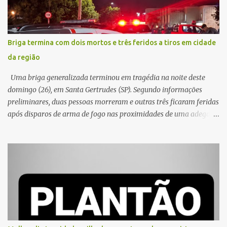
Briga termina com dois mortos e três feridos a tiros em cidade
da região
Uma briga generalizada terminou em tragédia na noite deste
domingo (26), em Santa Gertrudes (SP). Segundo informações
preliminares, duas pessoas morreram e outras três ficaram feridas
após disparos de arma de fogo nas proximidades de uma adega. O
caso aconteceu por volta das 20h40, na região da Avenida João
Vitte. De acordo com as primeiras informações, a confusão teria
começado dentro do estabelecimento e se estendido para a área
externa, quando dois homens armados passaram a efetuar
diversos disparos. Duas vítimas morreram ainda no local. Outras
três pessoas foram baleadas e socorridas. Até o momento, não
foram divulgadas informações oficiais sobre o estado de saúde dos
feridos. Equipes da Polícia Militar de Santa Gertrudes atenderam a
ocorrência e isolaram a área para o trabalho da perícia. Até a