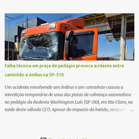
vítima recebeu contato pelo WhatsApp de um homem que
afirmava ser o novo gerente da conta bancária da empresa. O
suspeito alegou que seria necessário atualizar o cadastro da conta
e passou a orientar a vítima sobre os procedimentos que deveriam
ser realizados. Dias depois, o golpista enviou um documento em
PDF simulando uma comunicação oficial da instituição financeira.
Na sequência, entrou em contato por telefone e encaminhou um
link, orientando a vítima a acessá-lo pelo computador para
concluir a suposta atualização cadastral. Após realizar o
Falha técnica em praça de pedágio provoca acidente entre
procedimento, a conta bancária ficou bloqueada por algumas
caminhão e ônibus na SP-310
horas. Sem conseguir acessar o sistema, a vítima tentou
novamente contato com o suposto gerente, mas não obteve
Um acidente envolvendo um ônibus e um caminhão causou a
resposta. Na segunda-fe...
interdição temporária de uma das pistas de cobrança automática
no pedágio da Rodovia Washington Luís (SP-310), em Rio Claro, na
tarde deste sábado (27). Apesar do impacto da batida, ninguém
ficou ferido. A ocorrência foi registrada por volta das 12h16, no
quilômetro 182, sentido norte. Segundo informações do Centro de
Controle Operacional (CCO) da concessionária Eixo SP, o acidente