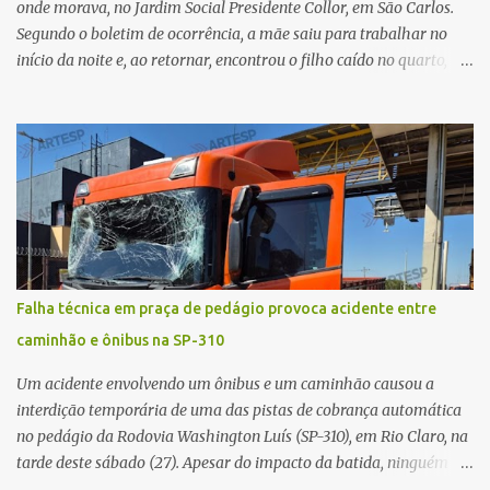
onde morava, no Jardim Social Presidente Collor, em São Carlos.
Segundo o boletim de ocorrência, a mãe saiu para trabalhar no
início da noite e, ao retornar, encontrou o filho caído no quarto,
com espuma na boca, acionando imediatamente o Samu. O
médico confirmou o óbito no local. Familiares informaram que o
jovem apresentava problemas de saúde. Fonte: São Carlos Agora
Falha técnica em praça de pedágio provoca acidente entre
caminhão e ônibus na SP-310
Um acidente envolvendo um ônibus e um caminhão causou a
interdição temporária de uma das pistas de cobrança automática
no pedágio da Rodovia Washington Luís (SP-310), em Rio Claro, na
tarde deste sábado (27). Apesar do impacto da batida, ninguém
ficou ferido. A ocorrência foi registrada por volta das 12h16, no