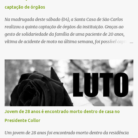
principal missão da gestão pública não é apenas investir mais,
captação de órgãos
mas decidir melhor onde investir para produzir o maior benefício
possível à população. Essa reflexão encontra respaldo tanto na
Na madrugada deste sábado (04), a Santa Casa de São Carlos
teoria da admini...
realizou a quinta captação de órgãos da instituição. Graças ao
gesto de solidariedade da família de uma paciente de 20 anos,
vítima de acidente de moto na última semana, foi possível captar o
coração, os rins e as córneas, possibilitando que até cinco pessoas
tenham uma nova oportunidade de vida por meio do transplante.
Por se tratar de um órgão com curto tempo de preservação, a
equipe responsável pela captação do coração chegou a São Carlos
em uma aeronave da Força Aérea Brasileira (FAB), garantindo
agilidade no transporte e na realização do procedimento. Após a
retirada do órgão, a Guarda Civil Municipal (GCM), por meio da
Prefeitura de São Carlos, realizou o transporte do coração até o
aeroporto, de onde a aeronave da FAB seguiu com o órgão para
Jovem de 28 anos é encontrado morto dentro de casa no
dar continuidade ao processo de transplante. A captação foi
Presidente Collor
coordenada pela Comissão Intra-Hospitalar de Doação de Órgãos
e Tecidos para Transplantes (CIHDOTT) da Santa Ca...
Um jovem de 28 anos foi encontrado morto dentro da residência