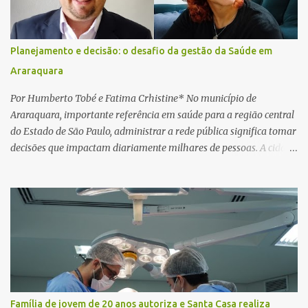
Na sequência, entrou em contato por telefone e encaminhou um
link, orientando a vítima a acessá-lo pelo computador para
concluir a suposta atualização cadastral. Após realizar o
Planejamento e decisão: o desafio da gestão da Saúde em
procedimento, a conta bancária ficou bloqueada por algumas
Araraquara
horas. Sem conseguir acessar o sistema, a vítima tentou
novamente contato com o suposto gerente, mas não obteve
Por Humberto Tobé e Fatima Crhistine* No município de
resposta. Na segunda-fe...
Araraquara, importante referência em saúde para a região central
do Estado de São Paulo, administrar a rede pública significa tomar
decisões que impactam diariamente milhares de pessoas. A cidade
concentra hospitais, unidades especializadas e serviços de média e
alta complexidade que atendem pacientes não apenas do
município, mas também de diversas cidades do entorno,
ampliando significativamente a responsabilidade da gestão sobre
o Sistema Único de Saúde (SUS). Nos últimos anos, o Governo
Federal tem ampliado investimentos destinados ao fortalecimento
da atenção básica, da infraestrutura hospitalar e da
regionalização dos serviços de saúde. Entretanto, em um cenário
de demandas crescentes e recursos necessariamente limitados, a
Família de jovem de 20 anos autoriza e Santa Casa realiza