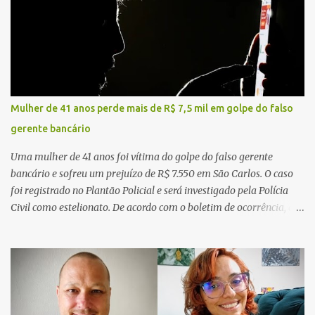
Mulher de 41 anos perde mais de R$ 7,5 mil em golpe do falso
gerente bancário
Uma mulher de 41 anos foi vítima do golpe do falso gerente
bancário e sofreu um prejuízo de R$ 7.550 em São Carlos. O caso
foi registrado no Plantão Policial e será investigado pela Polícia
Civil como estelionato. De acordo com o boletim de ocorrência, a
vítima recebeu contato pelo WhatsApp de um homem que
afirmava ser o novo gerente da conta bancária da empresa. O
suspeito alegou que seria necessário atualizar o cadastro da conta
e passou a orientar a vítima sobre os procedimentos que deveriam
ser realizados. Dias depois, o golpista enviou um documento em
PDF simulando uma comunicação oficial da instituição financeira.