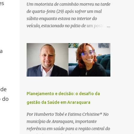
es
Um motorista de caminhão morreu na tarde
de quarta-feira (29) após sofrer um mal
súbito enquanto estava no interior do
veículo, estacionado no pátio de um posto de
serviços às margens da Rodovia Washington
Luís (SP-310), na altura do km 261, em
Araraquara. De acordo com informações da
a
Artesp, a concessionária foi acionada por
meio do telefone 0800 após relatos de que
havia um condutor inconsciente dentro de
um caminhão. Equipes de resgate foram
rapidamente deslocadas ao local e
 de
encontraram a vítima em parada
Planejamento e decisão: o desafio da
cardiorrespiratória. Os socorristas iniciaram
o do
gestão da Saúde em Araraquara
imediatamente as manobras de reanimação
cardiopulmonar (RCP), porém, apesar de
Por Humberto Tobé e Fatima Crhistine* No
todos os esforços, o motorista não
município de Araraquara, importante
respondeu aos procedimentos. Às 17h03,
referência em saúde para a região central do
médicos da Unidade de Suporte Avançado