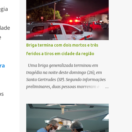
decidir melhor onde investir para produzir o
WhatsApp de um homem que afirmava ser
gia
maior benefício possível à população. Essa
o novo gerente da conta bancária da
reflexão encontra respaldo tanto na teoria
empresa. O suspeito alegou que seria
da admini...
dade
necessário atualizar o cadastro da conta e
passou a orientar a vítima sobre os
e
procedimentos que deveriam ser realizados.
Briga termina com dois mortos e três
Dias depois, o golpista enviou um
feridos a tiros em cidade da região
documento em PDF simulando uma
comunicação oficial da instituição
ra
Uma briga generalizada terminou em
financeira. Na sequência, entrou em contato
tragédia na noite deste domingo (26), em
por telefone e encaminhou um link,
Santa Gertrudes (SP). Segundo informações
orientando a vítima a acessá-lo pelo
preliminares, duas pessoas morreram e
computador para concluir a suposta
os
outras três ficaram feridas após disparos de
atualização cadastral. Após realizar o
arma de fogo nas proximidades de uma
procedimento, a conta bancária ficou
adega. O caso aconteceu por volta das
bloqueada por algumas horas. Sem
20h40, na região da Avenida João Vitte. De
conseguir acessar o sistema, a vítima tentou
acordo com as primeiras informações, a
novamente contato com o suposto gerente,
confusão teria começado dentro do