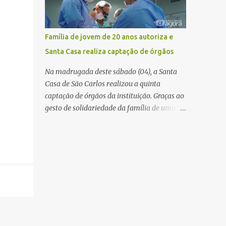
mas não obteve resposta. Na segunda-fe...
estabelecimento e se estendido para a área
externa, quando dois homens armados
passaram a efetuar diversos disparos. Duas
Família de jovem de 20 anos autoriza e
vítimas morreram ainda no local. Outras
Santa Casa realiza captação de órgãos
três pessoas foram baleadas e socorridas.
Até o momento, não foram divulgadas
Na madrugada deste sábado (04), a Santa
informações oficiais sobre o estado de saúde
Casa de São Carlos realizou a quinta
dos feridos. Equipes da Polícia Militar de
captação de órgãos da instituição. Graças ao
Santa Gertrudes atenderam a ocorrência e
gesto de solidariedade da família de uma
isolaram a área para o trabalho da perícia.
paciente de 20 anos, vítima de acidente de
Até a última atualização, nenhum suspeito
moto na última semana, foi possível captar
havia sido preso. A Polícia Civil investigará a
o coração, os rins e as córneas, possibilitando
motivação da briga, a autoria dos disparos e
que até cinco pessoas tenham uma nova
as circunstâncias do crime. A ocorrência
oportunidade de vida por meio do
segue em anda...
transplante. Por se tratar de um órgão com
curto tempo de preservação, a equipe
responsável pela captação do coração
chegou a São Carlos em uma aeronave da