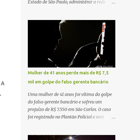
Estado de São Paulo, administrar a rede
constataram o óbito da vítima. Fonte: São
pública significa tomar decisões que
Carlos Agora
impactam diariamente milhares de pessoas.
A cidade concentra hospitais, unidades
especializadas e serviços de média e alta
complexidade que atendem pacientes não
apenas do município, mas também de
diversas cidades do entorno, ampliando
significativamente a responsabilidade da
gestão sobre o Sistema Único de Saúde
Mulher de 41 anos perde mais de R$ 7,5
(SUS). Nos últimos anos, o Governo Federal
 A
mil em golpe do falso gerente bancário
tem ampliado investimentos destinados ao
fortalecimento da atenção básica, da
,
Uma mulher de 41 anos foi vítima do golpe
infraestrutura hospitalar e da
do falso gerente bancário e sofreu um
regionalização dos serviços de saúde.
prejuízo de R$ 7.550 em São Carlos. O caso
Entretanto, em um cenário de demandas
foi registrado no Plantão Policial e será
crescentes e recursos necessariamente
investigado pela Polícia Civil como
limitados, a principal missão da gestão
estelionato. De acordo com o boletim de
pública não é apenas investir mais, mas
ocorrência, a vítima recebeu contato pelo