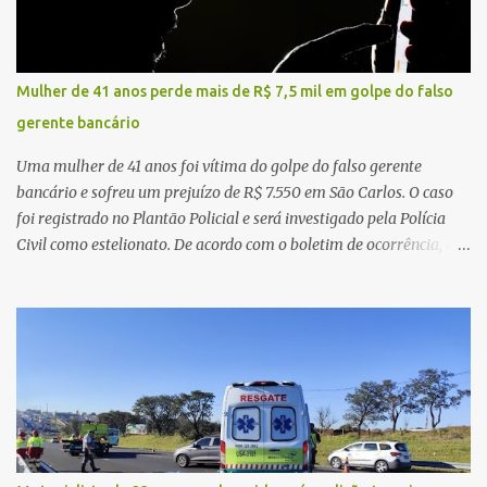
cerca de dez minutos para buscar ajuda. Ao retornar, constatou
que o automóvel havia desaparecido. A vítima realizou buscas
pelas imediações, mas não conseguiu localizar o veículo.
Conforme o boletim, um menino de aproximadamente 10 anos
Mulher de 41 anos perde mais de R$ 7,5 mil em golpe do falso
relatou ter visto a Spin passando pelo local fazendo um forte ruído,
gerente bancário
característica compatível com o problema mecânico que o veículo
já apresentava antes do furto. O carro possui seguro e, segundo a
Uma mulher de 41 anos foi vítima do golpe do falso gerente
v...
bancário e sofreu um prejuízo de R$ 7.550 em São Carlos. O caso
foi registrado no Plantão Policial e será investigado pela Polícia
Civil como estelionato. De acordo com o boletim de ocorrência, a
vítima recebeu contato pelo WhatsApp de um homem que
afirmava ser o novo gerente da conta bancária da empresa. O
suspeito alegou que seria necessário atualizar o cadastro da conta
e passou a orientar a vítima sobre os procedimentos que deveriam
ser realizados. Dias depois, o golpista enviou um documento em
PDF simulando uma comunicação oficial da instituição financeira.
Na sequência, entrou em contato por telefone e encaminhou um
link, orientando a vítima a acessá-lo pelo computador para
concluir a suposta atualização cadastral. Após realizar o