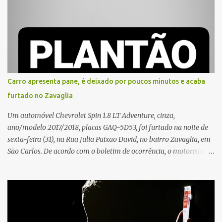
e, em seguida, passou a gritar em frente ao prédio, chamando a
atenção de moradores e de pessoas que estavam nas
proximidades. Ainda conforme o registro policial, a vítima relatou
que, ao receber a entrega, voltou a ser ofendida com palavras de
baixo calão e insultos. Ela informou à Polícia Civil que mora
sozinha e que se sentiu ameaçada, coagida e humilhada com a
situação. Fonte: São Carlos Agora
Carro apresenta pane, é deixado por poucos minutos e acaba
furtado no Zavaglia
Um automóvel Chevrolet Spin 1.8 LT Adventure, cinza,
ano/modelo 2017/2018, placas GAQ-5D53, foi furtado na noite de
sexta-feira (31), na Rua Julia Paixão David, no bairro Zavaglia, em
São Carlos. De acordo com o boletim de ocorrência, o motorista
seguia pela via quando o veículo apresentou uma pane elétrica no
painel, deixando de funcionar e impossibilitando uma nova
partida. Ainda segundo o registro policial, o condutor estacionou o
carro, certificou-se de que todas as portas estavam trancadas,
permaneceu com a chave de ignição e se ausentou do local por