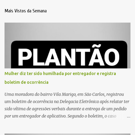
Mais Vistos da Semana
Mulher diz ter sido humilhada por entregador e registra
boletim de ocorrência
Uma moradora do bairro Vila Marigo, em São Carlos, registrou
um boletim de ocorrência na Delegacia Eletrônica após relatar ter
sido vítima de agressões verbais durante a entrega de um pedido
por um entregador de aplicativo. Segundo o boletim, o caso
ocorreu por volta das 17h de sexta-feira (31). A mulher afirmou
que o entregador teria acionado o interfone de forma equivocada