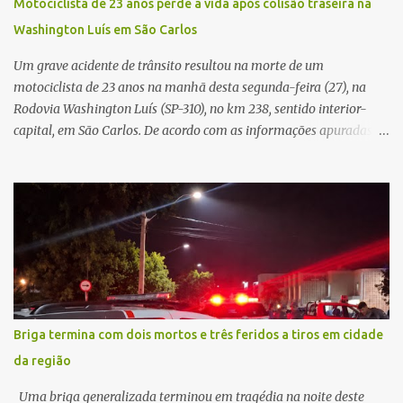
Motociclista de 23 anos perde a vida após colisão traseira na
procedimento, a conta bancária ficou bloqueada por algumas
Washington Luís em São Carlos
horas. Sem conseguir acessar o sistema, a vítima tentou
novamente contato com o suposto gerente, mas não obteve
Um grave acidente de trânsito resultou na morte de um
resposta. Na segunda-fe...
motociclista de 23 anos na manhã desta segunda-feira (27), na
Rodovia Washington Luís (SP-310), no km 238, sentido interior-
capital, em São Carlos. De acordo com as informações apuradas no
local, a vítima conduzia uma motocicleta quando acabou colidindo
na traseira de um Jeep Renegade. Segundo relato da condutora do
veículo, o trânsito estava lento e congestionado devido a obras
realizadas na rodovia, momento em que ocorreu o impacto. Com
a violência da colisão, o motociclista foi arremessado ao solo.
Testemunhas relataram que o capacete teria se desprendido
durante o acidente. O jovem sofreu ferimentos gravíssimos e
morreu ainda no local. Equipes de resgate e de atendimento da
concessionária responsável pela rodovia foram acionadas e
Briga termina com dois mortos e três feridos a tiros em cidade
realizaram a sinalização da via, além de prestarem socorro à
da região
vítima. No entanto, o óbito foi constatado ainda no local do
acidente. A Polícia Militar Rodoviária compareceu para o registro
Uma briga generalizada terminou em tragédia na noite deste