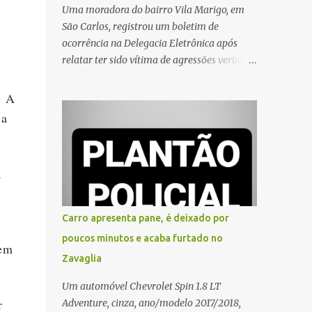
Uma moradora do bairro Vila Marigo, em
São Carlos, registrou um boletim de
ocorrência na Delegacia Eletrônica após
relatar ter sido vítima de agressões verbais
durante a entrega de um pedido por um
entregador de aplicativo. Segundo o boletim,
. A
o caso ocorreu por volta das 17h de sexta-
 a
feira (31). A mulher afirmou que o
entregador teria acionado o interfone de
forma equivocada e, em seguida, passou a
á
gritar em frente ao prédio, chamando a
atenção de moradores e de pessoas que
estavam nas proximidades. Ainda conforme
Carro apresenta pane, é deixado por
o registro policial, a vítima relatou que, ao
poucos minutos e acaba furtado no
receber a entrega, voltou a ser ofendida com
dem
Zavaglia
palavras de baixo calão e insultos. Ela
informou à Polícia Civil que mora sozinha e
Um automóvel Chevrolet Spin 1.8 LT
que se sentiu ameaçada, coagida e
r
Adventure, cinza, ano/modelo 2017/2018,
humilhada com a situação. Fonte: São