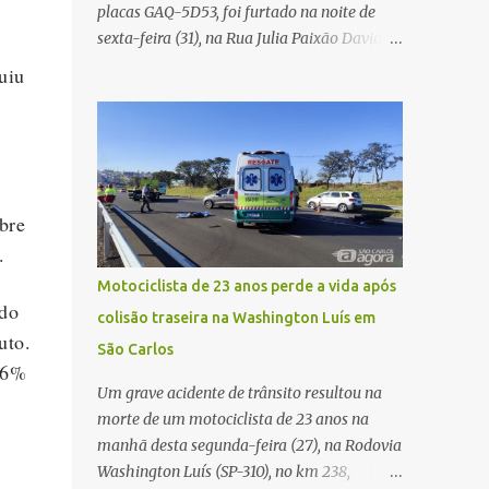
placas GAQ-5D53, foi furtado na noite de
Carlos Agora
sexta-feira (31), na Rua Julia Paixão David,
no bairro Zavaglia, em São Carlos. De
uiu
acordo com o boletim de ocorrência, o
motorista seguia pela via quando o veículo
apresentou uma pane elétrica no painel,
deixando de funcionar e impossibilitando
uma nova partida. Ainda segundo o registro
bre
policial, o condutor estacionou o carro,
certificou-se de que todas as portas estavam
.
trancadas, permaneceu com a chave de
Motociclista de 23 anos perde a vida após
ignição e se ausentou do local por cerca de
ndo
colisão traseira na Washington Luís em
dez minutos para buscar ajuda. Ao retornar,
uto.
São Carlos
constatou que o automóvel havia
 6%
desaparecido. A vítima realizou buscas pelas
Um grave acidente de trânsito resultou na
imediações, mas não conseguiu localizar o
morte de um motociclista de 23 anos na
veículo. Conforme o boletim, um menino de
manhã desta segunda-feira (27), na Rodovia
aproximadamente 10 anos relatou ter visto
Washington Luís (SP-310), no km 238,
a Spin passando pelo local fazendo um forte