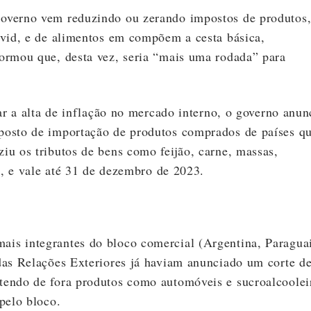
overno vem reduzindo ou zerando impostos de produtos
ovid, e de alimentos em compõem a cesta básica,
ormou que, desta vez, seria “mais uma rodada” para
ar a alta de inflação no mercado interno, o governo anun
posto de importação de produtos comprados de países q
u os tributos de bens como feijão, carne, massas,
o, e vale até 31 de dezembro de 2023.
is integrantes do bloco comercial (Argentina, Paragua
das Relações Exteriores já haviam anunciado um corte d
endo de fora produtos como automóveis e sucroalcoolei
pelo bloco.