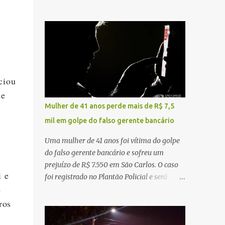
sentido interior-capital, em São Carlos. De
ruído, característica compatível com o
,
acordo com as informações apuradas no
problema mecânico que o veículo já
local, a vítima conduzia uma motocicleta
apresentava antes do furto. O carro possui
quando acabou colidindo na traseira de um
seguro e, segundo a v...
Jeep Renegade. Segundo relato da condutora
do veículo, o trânsito estava lento e
congestionado devido a obras realizadas na
ciou
rodovia, momento em que ocorreu o
ue
impacto. Com a violência da colisão, o
Mulher de 41 anos perde mais de R$ 7,5
motociclista foi arremessado ao solo.
mil em golpe do falso gerente bancário
Testemunhas relataram que o capacete teria
se desprendido durante o acidente. O jovem
Uma mulher de 41 anos foi vítima do golpe
sofreu ferimentos gravíssimos e morreu
do falso gerente bancário e sofreu um
ainda no local. Equipes de resgate e de
prejuízo de R$ 7.550 em São Carlos. O caso
atendimento da concessionária responsável
i e
foi registrado no Plantão Policial e será
pela rodovia foram acionadas e realizaram
e
investigado pela Polícia Civil como
a sinalização da via, além de prestarem
estelionato. De acordo com o boletim de
ros
socorro à vítima. No entanto, o óbito foi
ocorrência, a vítima recebeu contato pelo
constatado ainda no local do acidente. A