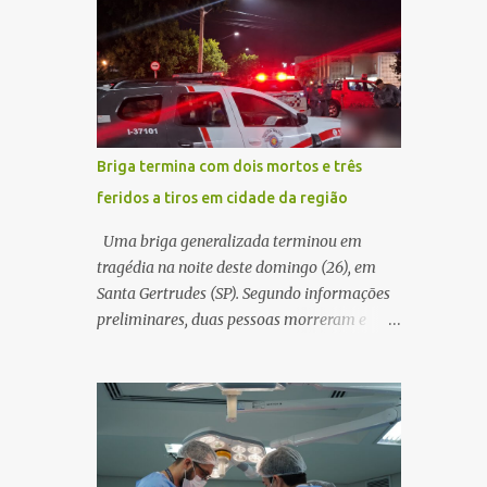
decidir melhor onde investir para produzir o
WhatsApp de um homem que afirmava ser
maior benefício possível à população. Essa
o novo gerente da conta bancária da
reflexão encontra respaldo tanto na teoria
empresa. O suspeito alegou que seria
da admini...
necessário atualizar o cadastro da conta e
passou a orientar a vítima sobre os
procedimentos que deveriam ser realizados.
Briga termina com dois mortos e três
Dias depois, o golpista enviou um
feridos a tiros em cidade da região
documento em PDF simulando uma
comunicação oficial da instituição
Uma briga generalizada terminou em
financeira. Na sequência, entrou em contato
tragédia na noite deste domingo (26), em
por telefone e encaminhou um link,
Santa Gertrudes (SP). Segundo informações
orientando a vítima a acessá-lo pelo
preliminares, duas pessoas morreram e
computador para concluir a suposta
outras três ficaram feridas após disparos de
atualização cadastral. Após realizar o
arma de fogo nas proximidades de uma
procedimento, a conta bancária ficou
adega. O caso aconteceu por volta das
bloqueada por algumas horas. Sem
20h40, na região da Avenida João Vitte. De
conseguir acessar o sistema, a vítima tentou
acordo com as primeiras informações, a
novamente contato com o suposto gerente,
confusão teria começado dentro do