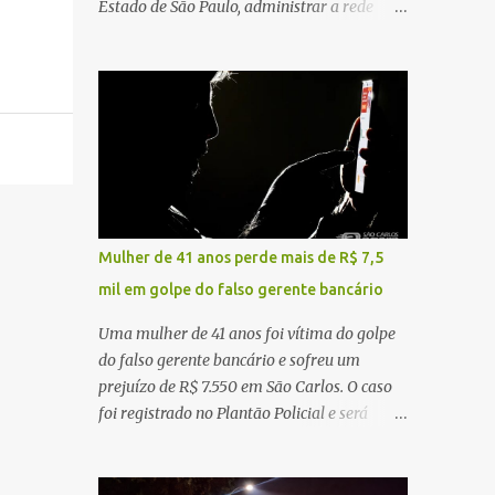
Estado de São Paulo, administrar a rede
constataram o óbito da vítima. Fonte: São
pública significa tomar decisões que
Carlos Agora
impactam diariamente milhares de pessoas.
A cidade concentra hospitais, unidades
especializadas e serviços de média e alta
complexidade que atendem pacientes não
apenas do município, mas também de
diversas cidades do entorno, ampliando
significativamente a responsabilidade da
gestão sobre o Sistema Único de Saúde
Mulher de 41 anos perde mais de R$ 7,5
(SUS). Nos últimos anos, o Governo Federal
mil em golpe do falso gerente bancário
tem ampliado investimentos destinados ao
fortalecimento da atenção básica, da
Uma mulher de 41 anos foi vítima do golpe
infraestrutura hospitalar e da
do falso gerente bancário e sofreu um
regionalização dos serviços de saúde.
prejuízo de R$ 7.550 em São Carlos. O caso
Entretanto, em um cenário de demandas
foi registrado no Plantão Policial e será
crescentes e recursos necessariamente
investigado pela Polícia Civil como
limitados, a principal missão da gestão
estelionato. De acordo com o boletim de
pública não é apenas investir mais, mas
ocorrência, a vítima recebeu contato pelo