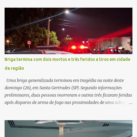
afirmava ser o novo gerente da conta bancária da empresa. O
suspeito alegou que seria necessário atualizar o cadastro da conta
e passou a orientar a vítima sobre os procedimentos que deveriam
ser realizados. Dias depois, o golpista enviou um documento em
PDF simulando uma comunicação oficial da instituição financeira.
Na sequência, entrou em contato por telefone e encaminhou um
link, orientando a vítima a acessá-lo pelo computador para
concluir a suposta atualização cadastral. Após realizar o
Briga termina com dois mortos e três feridos a tiros em cidade
procedimento, a conta bancária ficou bloqueada por algumas
da região
horas. Sem conseguir acessar o sistema, a vítima tentou
novamente contato com o suposto gerente, mas não obteve
Uma briga generalizada terminou em tragédia na noite deste
resposta. Na segunda-fe...
domingo (26), em Santa Gertrudes (SP). Segundo informações
preliminares, duas pessoas morreram e outras três ficaram feridas
após disparos de arma de fogo nas proximidades de uma adega. O
caso aconteceu por volta das 20h40, na região da Avenida João
Vitte. De acordo com as primeiras informações, a confusão teria
começado dentro do estabelecimento e se estendido para a área
externa, quando dois homens armados passaram a efetuar