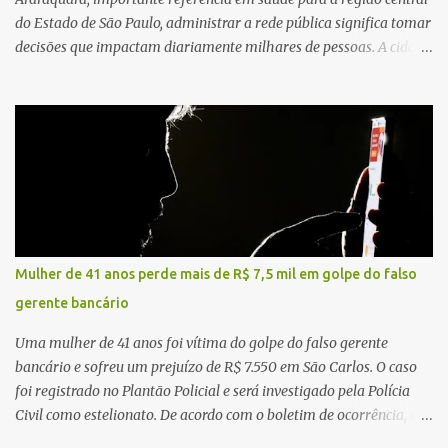
do Estado de São Paulo, administrar a rede pública significa tomar
decisões que impactam diariamente milhares de pessoas. A cidade
concentra hospitais, unidades especializadas e serviços de média e
alta complexidade que atendem pacientes não apenas do
município, mas também de diversas cidades do entorno,
ampliando significativamente a responsabilidade da gestão sobre
o Sistema Único de Saúde (SUS). Nos últimos anos, o Governo
Federal tem ampliado investimentos destinados ao fortalecimento
da atenção básica, da infraestrutura hospitalar e da
regionalização dos serviços de saúde. Entretanto, em um cenário
de demandas crescentes e recursos necessariamente limitados, a
Mulher de 41 anos perde mais de R$ 7,5 mil em golpe do falso
principal missão da gestão pública não é apenas investir mais,
gerente bancário
mas decidir melhor onde investir para produzir o maior benefício
possível à população. Essa reflexão encontra respaldo tanto na
Uma mulher de 41 anos foi vítima do golpe do falso gerente
teoria da admini...
bancário e sofreu um prejuízo de R$ 7.550 em São Carlos. O caso
foi registrado no Plantão Policial e será investigado pela Polícia
Civil como estelionato. De acordo com o boletim de ocorrência, a
vítima recebeu contato pelo WhatsApp de um homem que