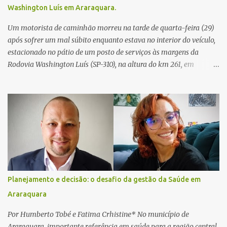
Washington Luís em Araraquara.
Um motorista de caminhão morreu na tarde de quarta-feira (29)
após sofrer um mal súbito enquanto estava no interior do veículo,
estacionado no pátio de um posto de serviços às margens da
Rodovia Washington Luís (SP-310), na altura do km 261, em
Araraquara. De acordo com informações da Artesp, a
concessionária foi acionada por meio do telefone 0800 após
relatos de que havia um condutor inconsciente dentro de um
caminhão. Equipes de resgate foram rapidamente deslocadas ao
local e encontraram a vítima em parada cardiorrespiratória. Os
socorristas iniciaram imediatamente as manobras de reanimação
cardiopulmonar (RCP), porém, apesar de todos os esforços, o
motorista não respondeu aos procedimentos. Às 17h03, médicos
da Unidade de Suporte Avançado constataram o óbito da vítima.
Planejamento e decisão: o desafio da gestão da Saúde em
Fonte: São Carlos Agora
Araraquara
Por Humberto Tobé e Fatima Crhistine* No município de
Araraquara, importante referência em saúde para a região central