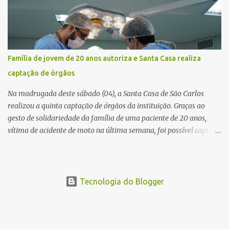
diversos disparos. Duas vítimas morreram ainda no local. Outras
três pessoas foram baleadas e socorridas. Até o momento, não
foram divulgadas informações oficiais sobre o estado de saúde dos
feridos. Equipes da Polícia Militar de Santa Gertrudes atenderam a
ocorrência e isolaram a área para o trabalho da perícia. Até a
Família de jovem de 20 anos autoriza e Santa Casa realiza
última atualização, nenhum suspeito havia sido preso. A Polícia
captação de órgãos
Civil investigará a motivação da briga, a autoria dos disparos e as
circunstâncias do crime. A ocorrência segue em anda...
Na madrugada deste sábado (04), a Santa Casa de São Carlos
realizou a quinta captação de órgãos da instituição. Graças ao
gesto de solidariedade da família de uma paciente de 20 anos,
vítima de acidente de moto na última semana, foi possível captar o
coração, os rins e as córneas, possibilitando que até cinco pessoas
tenham uma nova oportunidade de vida por meio do transplante.
Por se tratar de um órgão com curto tempo de preservação, a
equipe responsável pela captação do coração chegou a São Carlos
Tecnologia do Blogger
em uma aeronave da Força Aérea Brasileira (FAB), garantindo
agilidade no transporte e na realização do procedimento. Após a
retirada do órgão, a Guarda Civil Municipal (GCM), por meio da
Prefeitura de São Carlos, realizou o transporte do coração até o