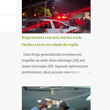
decidir melhor onde investir para produzir o
WhatsApp de um homem que afirmava ser
maior benefício possível à população. Essa
o novo gerente da conta bancária da
reflexão encontra respaldo tanto na teoria
empresa. O suspeito alegou que seria
da admini...
necessário atualizar o cadastro da conta e
passou a orientar a vítima sobre os
procedimentos que deveriam ser realizados.
Briga termina com dois mortos e três
Dias depois, o golpista enviou um
feridos a tiros em cidade da região
documento em PDF simulando uma
comunicação oficial da instituição
Uma briga generalizada terminou em
financeira. Na sequência, entrou em contato
tragédia na noite deste domingo (26), em
por telefone e encaminhou um link,
Santa Gertrudes (SP). Segundo informações
orientando a vítima a acessá-lo pelo
preliminares, duas pessoas morreram e
computador para concluir a suposta
outras três ficaram feridas após disparos de
atualização cadastral. Após realizar o
arma de fogo nas proximidades de uma
procedimento, a conta bancária ficou
adega. O caso aconteceu por volta das
bloqueada por algumas horas. Sem
20h40, na região da Avenida João Vitte. De
conseguir acessar o sistema, a vítima tentou
acordo com as primeiras informações, a
novamente contato com o suposto gerente,
confusão teria começado dentro do