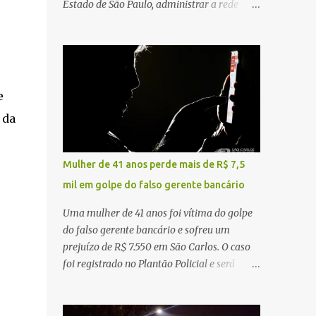
Estado de São Paulo, administrar a rede
constataram o óbito da vítima. Fonte: São
pública significa tomar decisões que
Carlos Agora
impactam diariamente milhares de pessoas.
A cidade concentra hospitais, unidades
especializadas e serviços de média e alta
complexidade que atendem pacientes não
e
apenas do município, mas também de
 da
diversas cidades do entorno, ampliando
significativamente a responsabilidade da
gestão sobre o Sistema Único de Saúde
Mulher de 41 anos perde mais de R$ 7,5
(SUS). Nos últimos anos, o Governo Federal
mil em golpe do falso gerente bancário
tem ampliado investimentos destinados ao
fortalecimento da atenção básica, da
Uma mulher de 41 anos foi vítima do golpe
infraestrutura hospitalar e da
do falso gerente bancário e sofreu um
regionalização dos serviços de saúde.
prejuízo de R$ 7.550 em São Carlos. O caso
Entretanto, em um cenário de demandas
foi registrado no Plantão Policial e será
crescentes e recursos necessariamente
investigado pela Polícia Civil como
limitados, a principal missão da gestão
estelionato. De acordo com o boletim de
pública não é apenas investir mais, mas
ocorrência, a vítima recebeu contato pelo