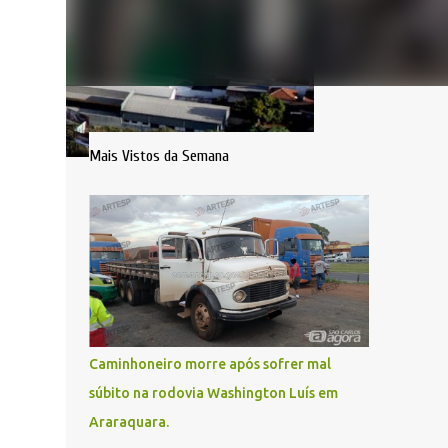
Mais Vistos da Semana
Caminhoneiro morre após sofrer mal
súbito na rodovia Washington Luís em
Araraquara.