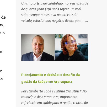
Um motorista de caminhão morreu na tarde
de quarta-feira (29) após sofrer um mal
súbito enquanto estava no interior do
 de
veículo, estacionado no pátio de um posto de
os,
serviços às margens da Rodovia Washington
Luís (SP-310), na altura do km 261, em
los
Araraquara. De acordo com informações da
Artesp, a concessionária foi acionada por
meio do telefone 0800 após relatos de que
no
havia um condutor inconsciente dentro de
um caminhão. Equipes de resgate foram
rapidamente deslocadas ao local e
e
encontraram a vítima em parada
Planejamento e decisão: o desafio da
cardiorrespiratória. Os socorristas iniciaram
re
gestão da Saúde em Araraquara
imediatamente as manobras de reanimação
cardiopulmonar (RCP), porém, apesar de
Por Humberto Tobé e Fatima Crhistine* No
todos os esforços, o motorista não
município de Araraquara, importante
respondeu aos procedimentos. Às 17h03,
referência em saúde para a região central do
médicos da Unidade de Suporte Avançado