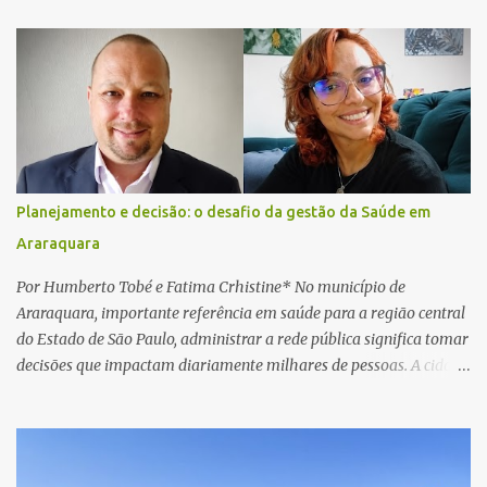
afirmava ser o novo gerente da conta bancária da empresa. O
suspeito alegou que seria necessário atualizar o cadastro da conta
e passou a orientar a vítima sobre os procedimentos que deveriam
ser realizados. Dias depois, o golpista enviou um documento em
PDF simulando uma comunicação oficial da instituição financeira.
Na sequência, entrou em contato por telefone e encaminhou um
link, orientando a vítima a acessá-lo pelo computador para
concluir a suposta atualização cadastral. Após realizar o
Planejamento e decisão: o desafio da gestão da Saúde em
procedimento, a conta bancária ficou bloqueada por algumas
Araraquara
horas. Sem conseguir acessar o sistema, a vítima tentou
novamente contato com o suposto gerente, mas não obteve
Por Humberto Tobé e Fatima Crhistine* No município de
resposta. Na segunda-fe...
Araraquara, importante referência em saúde para a região central
do Estado de São Paulo, administrar a rede pública significa tomar
decisões que impactam diariamente milhares de pessoas. A cidade
concentra hospitais, unidades especializadas e serviços de média e
alta complexidade que atendem pacientes não apenas do
município, mas também de diversas cidades do entorno,
ampliando significativamente a responsabilidade da gestão sobre