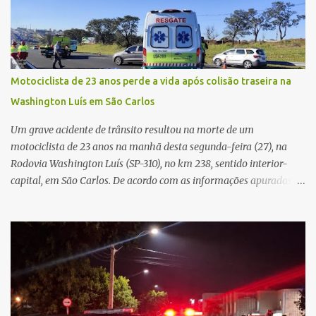
o Sistema Único de Saúde (SUS). Nos últimos anos, o Governo
Federal tem ampliado investimentos destinados ao fortalecimento
da atenção básica, da infraestrutura hospitalar e da
regionalização dos serviços de saúde. Entretanto, em um cenário
de demandas crescentes e recursos necessariamente limitados, a
Motociclista de 23 anos perde a vida após colisão traseira na
principal missão da gestão pública não é apenas investir mais,
Washington Luís em São Carlos
mas decidir melhor onde investir para produzir o maior benefício
possível à população. Essa reflexão encontra respaldo tanto na
Um grave acidente de trânsito resultou na morte de um
teoria da admini...
motociclista de 23 anos na manhã desta segunda-feira (27), na
Rodovia Washington Luís (SP-310), no km 238, sentido interior-
capital, em São Carlos. De acordo com as informações apuradas no
local, a vítima conduzia uma motocicleta quando acabou colidindo
na traseira de um Jeep Renegade. Segundo relato da condutora do
veículo, o trânsito estava lento e congestionado devido a obras
realizadas na rodovia, momento em que ocorreu o impacto. Com
a violência da colisão, o motociclista foi arremessado ao solo.
Testemunhas relataram que o capacete teria se desprendido
durante o acidente. O jovem sofreu ferimentos gravíssimos e