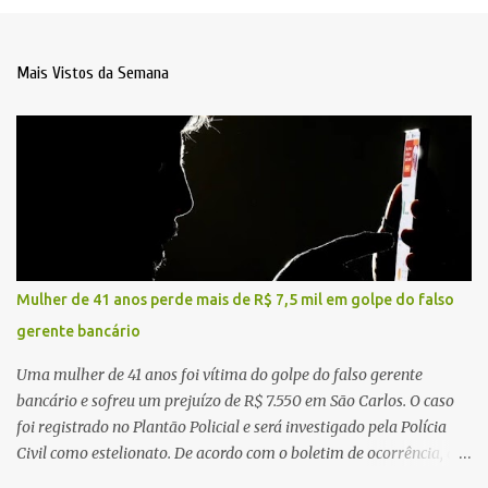
Mais Vistos da Semana
Mulher de 41 anos perde mais de R$ 7,5 mil em golpe do falso
gerente bancário
Uma mulher de 41 anos foi vítima do golpe do falso gerente
bancário e sofreu um prejuízo de R$ 7.550 em São Carlos. O caso
foi registrado no Plantão Policial e será investigado pela Polícia
Civil como estelionato. De acordo com o boletim de ocorrência, a
vítima recebeu contato pelo WhatsApp de um homem que