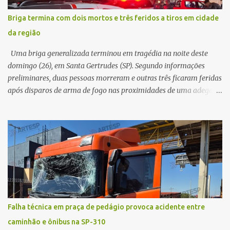
morreu ainda no local. Equipes de resgate e de atendimento da
concessionária responsável pela rodovia foram acionadas e
Briga termina com dois mortos e três feridos a tiros em cidade
realizaram a sinalização da via, além de prestarem socorro à
da região
vítima. No entanto, o óbito foi constatado ainda no local do
acidente. A Polícia Militar Rodoviária compareceu para o registro
Uma briga generalizada terminou em tragédia na noite deste
da ocorrência...
domingo (26), em Santa Gertrudes (SP). Segundo informações
preliminares, duas pessoas morreram e outras três ficaram feridas
após disparos de arma de fogo nas proximidades de uma adega. O
caso aconteceu por volta das 20h40, na região da Avenida João
Vitte. De acordo com as primeiras informações, a confusão teria
começado dentro do estabelecimento e se estendido para a área
externa, quando dois homens armados passaram a efetuar
diversos disparos. Duas vítimas morreram ainda no local. Outras
três pessoas foram baleadas e socorridas. Até o momento, não
foram divulgadas informações oficiais sobre o estado de saúde dos
feridos. Equipes da Polícia Militar de Santa Gertrudes atenderam a
ocorrência e isolaram a área para o trabalho da perícia. Até a
Falha técnica em praça de pedágio provoca acidente entre
última atualização, nenhum suspeito havia sido preso. A Polícia
caminhão e ônibus na SP-310
Civil investigará a motivação da briga, a autoria dos disparos e as