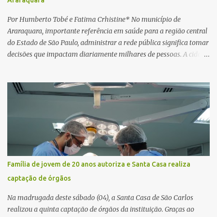
Araraquara
horas. Sem conseguir acessar o sistema, a vítima tentou
novamente contato com o suposto gerente, mas não obteve
Por Humberto Tobé e Fatima Crhistine* No município de
resposta. Na segunda-fe...
Araraquara, importante referência em saúde para a região central
do Estado de São Paulo, administrar a rede pública significa tomar
decisões que impactam diariamente milhares de pessoas. A cidade
concentra hospitais, unidades especializadas e serviços de média e
alta complexidade que atendem pacientes não apenas do
município, mas também de diversas cidades do entorno,
ampliando significativamente a responsabilidade da gestão sobre
o Sistema Único de Saúde (SUS). Nos últimos anos, o Governo
Federal tem ampliado investimentos destinados ao fortalecimento
da atenção básica, da infraestrutura hospitalar e da
regionalização dos serviços de saúde. Entretanto, em um cenário
de demandas crescentes e recursos necessariamente limitados, a
Família de jovem de 20 anos autoriza e Santa Casa realiza
principal missão da gestão pública não é apenas investir mais,
captação de órgãos
mas decidir melhor onde investir para produzir o maior benefício
possível à população. Essa reflexão encontra respaldo tanto na
Na madrugada deste sábado (04), a Santa Casa de São Carlos
teoria da admini...
realizou a quinta captação de órgãos da instituição. Graças ao