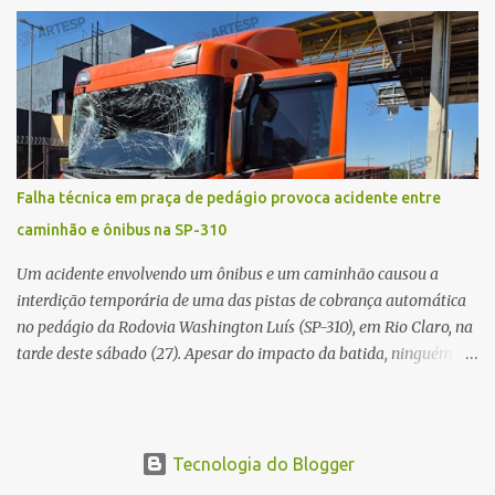
médico confirmou o óbito no local. Familiares informaram que o
jovem apresentava problemas de saúde. Fonte: São Carlos Agora
Falha técnica em praça de pedágio provoca acidente entre
caminhão e ônibus na SP-310
Um acidente envolvendo um ônibus e um caminhão causou a
interdição temporária de uma das pistas de cobrança automática
no pedágio da Rodovia Washington Luís (SP-310), em Rio Claro, na
tarde deste sábado (27). Apesar do impacto da batida, ninguém
ficou ferido. A ocorrência foi registrada por volta das 12h16, no
quilômetro 182, sentido norte. Segundo informações do Centro de
Controle Operacional (CCO) da concessionária Eixo SP, o acidente
aconteceu devido a uma falha técnica na praça de cobrança.
Tecnologia do Blogger
Dinâmica do acidente De acordo com o relato do motorista do