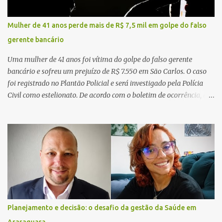
Mulher de 41 anos perde mais de R$ 7,5 mil em golpe do falso
gerente bancário
Uma mulher de 41 anos foi vítima do golpe do falso gerente
bancário e sofreu um prejuízo de R$ 7.550 em São Carlos. O caso
foi registrado no Plantão Policial e será investigado pela Polícia
Civil como estelionato. De acordo com o boletim de ocorrência, a
vítima recebeu contato pelo WhatsApp de um homem que
afirmava ser o novo gerente da conta bancária da empresa. O
suspeito alegou que seria necessário atualizar o cadastro da conta
e passou a orientar a vítima sobre os procedimentos que deveriam
ser realizados. Dias depois, o golpista enviou um documento em
PDF simulando uma comunicação oficial da instituição financeira.
Na sequência, entrou em contato por telefone e encaminhou um
link, orientando a vítima a acessá-lo pelo computador para
concluir a suposta atualização cadastral. Após realizar o
Planejamento e decisão: o desafio da gestão da Saúde em
procedimento, a conta bancária ficou bloqueada por algumas