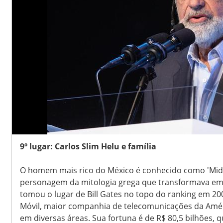
9º lugar: Carlos Slim Helu e família
O homem mais rico do México é conhecido como 'Mida
personagem da mitologia grega que transformava em
tomou o lugar de Bill Gates no topo do ranking em 200
Móvil, maior companhia de telecomunicações da Amér
em diversas áreas. Sua fortuna é de R$ 80,5 bilhões, q