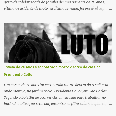
gesto de solidariedade da família de uma paciente de 20 anos,
vítima de acidente de moto na última semana, foi possível captar o
coração, os rins e as córneas, possibilitando que até cinco pessoas
tenham uma nova oportunidade de vida por meio do transplante.
Por se tratar de um órgão com curto tempo de preservação, a
equipe responsável pela captação do coração chegou a São Carlos
em uma aeronave da Força Aérea Brasileira (FAB), garantindo
agilidade no transporte e na realização do procedimento. Após a
retirada do órgão, a Guarda Civil Municipal (GCM), por meio da
Prefeitura de São Carlos, realizou o transporte do coração até o
aeroporto, de onde a aeronave da FAB seguiu com o órgão para
Jovem de 28 anos é encontrado morto dentro de casa no
dar continuidade ao processo de transplante. A captação foi
Presidente Collor
coordenada pela Comissão Intra-Hospitalar de Doação de Órgãos
e Tecidos para Transplantes (CIHDOTT) da Santa Ca...
Um jovem de 28 anos foi encontrado morto dentro da residência
onde morava, no Jardim Social Presidente Collor, em São Carlos.
Segundo o boletim de ocorrência, a mãe saiu para trabalhar no
início da noite e, ao retornar, encontrou o filho caído no quarto,
com espuma na boca, acionando imediatamente o Samu. O