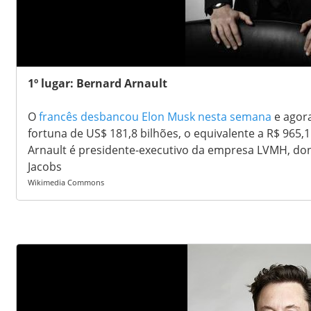
1º lugar: Bernard Arnault
O
francês desbancou Elon Musk nesta semana
e agor
fortuna de US$ 181,8 bilhões, o equivalente a R$ 965,1
Arnault é presidente-executivo da empresa LVMH, don
Jacobs
Wikimedia Commons