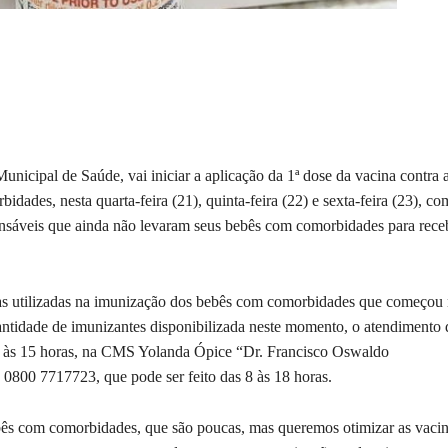
unicipal de Saúde, vai iniciar a aplicação da 1ª dose da vacina contra 
ades, nesta quarta-feira (21), quinta-feira (22) e sexta-feira (23), co
sáveis que ainda não levaram seus bebês com comorbidades para rece
 das utilizadas na imunização dos bebês com comorbidades que começou
ntidade de imunizantes disponibilizada neste momento, o atendimento 
das 8 às 15 horas, na CMS Yolanda Ópice “Dr. Francisco Oswaldo
 0800 7717723, que pode ser feito das 8 às 18 horas.
bês com comorbidades, que são poucas, mas queremos otimizar as vacin