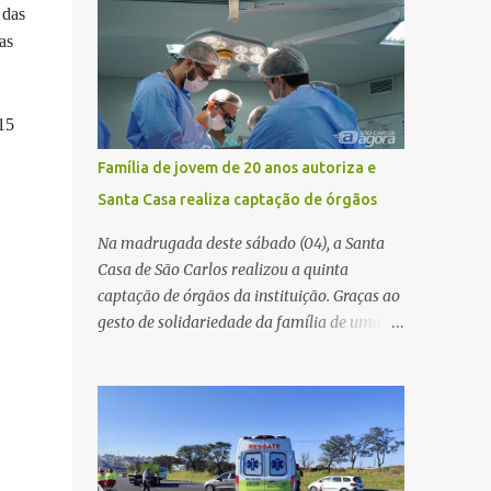
maior benefício possível à população. Essa
 das
volta das 12h16, no quilômetro 182, sentido
reflexão encontra respaldo tanto na teoria
as
norte. Segundo informações do Centro de
da admini...
Controle Operacional (CCO) da
concessionária Eixo SP, o acidente aconteceu
 15
devido a uma falha técnica na praça de
cobrança. Dinâmica do acidente De acordo
Família de jovem de 20 anos autoriza e
com o relato do motorista do ônibus
Santa Casa realiza captação de órgãos
(modelo M. Benz/Busscar), ao entrar na
pista de cobrança automática (AVI 20), a
Na madrugada deste sábado (04), a Santa
cancela eletrônica não realizou a abertura
Casa de São Carlos realizou a quinta
automática, o que o obrigou a frear o
captação de órgãos da instituição. Graças ao
veículo. Um caminhão Scania P 360, que
gesto de solidariedade da família de uma
trafegava logo atrás, não conseguiu parar a
paciente de 20 anos, vítima de acidente de
tempo e colidiu contra a traseira do ônibus.
moto na última semana, foi possível captar
Apesar da interdição parcial da praça de
o coração, os rins e as córneas, possibilitando
pedágio, a concessionária informou que não
que até cinco pessoas tenham uma nova
houve registro de congestionamento
oportunidade de vida por meio do
significativo no trecho, ...
transplante. Por se tratar de um órgão com