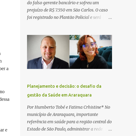
do falso gerente bancário e sofreu um
prejuízo de R$ 7.550 em São Carlos. O caso
foi registrado no Plantão Policial e será
investigado pela Polícia Civil como
estelionato. De acordo com o boletim de
ocorrência, a vítima recebeu contato pelo
WhatsApp de um homem que afirmava ser
a
o novo gerente da conta bancária da
empresa. O suspeito alegou que seria
m
necessário atualizar o cadastro da conta e
ber a
passou a orientar a vítima sobre os
procedimentos que deveriam ser realizados.
Planejamento e decisão: o desafio da
Dias depois, o golpista enviou um
 no
gestão da Saúde em Araraquara
documento em PDF simulando uma
dessa
comunicação oficial da instituição
Por Humberto Tobé e Fatima Crhistine* No
financeira. Na sequência, entrou em contato
município de Araraquara, importante
por telefone e encaminhou um link,
referência em saúde para a região central do
orientando a vítima a acessá-lo pelo
Estado de São Paulo, administrar a rede
ar e
computador para concluir a suposta