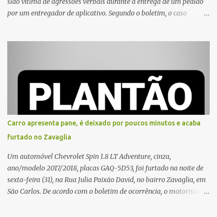
sido vítima de agressões verbais durante a entrega de um pedido
por um entregador de aplicativo. Segundo o boletim, o caso
ocorreu por volta das 17h de sexta-feira (31). A mulher afirmou
que o entregador teria acionado o interfone de forma equivocada
e, em seguida, passou a gritar em frente ao prédio, chamando a
atenção de moradores e de pessoas que estavam nas
proximidades. Ainda conforme o registro policial, a vítima relatou
que, ao receber a entrega, voltou a ser ofendida com palavras de
baixo calão e insultos. Ela informou à Polícia Civil que mora
sozinha e que se sentiu ameaçada, coagida e humilhada com a
situação. Fonte: São Carlos Agora
Carro apresenta pane, é deixado por poucos minutos e acaba
furtado no Zavaglia
Um automóvel Chevrolet Spin 1.8 LT Adventure, cinza,
ano/modelo 2017/2018, placas GAQ-5D53, foi furtado na noite de
sexta-feira (31), na Rua Julia Paixão David, no bairro Zavaglia, em
São Carlos. De acordo com o boletim de ocorrência, o motorista
seguia pela via quando o veículo apresentou uma pane elétrica no
painel, deixando de funcionar e impossibilitando uma nova