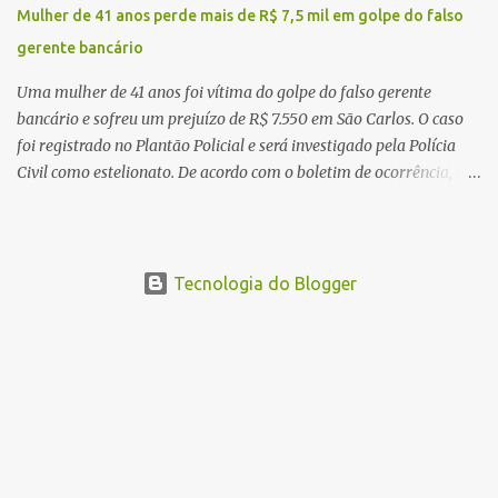
ocorrência e isolaram a área para o trabalho da perícia. Até a
Mulher de 41 anos perde mais de R$ 7,5 mil em golpe do falso
última atualização, nenhum suspeito havia sido preso. A Polícia
gerente bancário
Civil investigará a motivação da briga, a autoria dos disparos e as
circunstâncias do crime. A ocorrência segue em anda...
Uma mulher de 41 anos foi vítima do golpe do falso gerente
bancário e sofreu um prejuízo de R$ 7.550 em São Carlos. O caso
foi registrado no Plantão Policial e será investigado pela Polícia
Civil como estelionato. De acordo com o boletim de ocorrência, a
vítima recebeu contato pelo WhatsApp de um homem que
afirmava ser o novo gerente da conta bancária da empresa. O
suspeito alegou que seria necessário atualizar o cadastro da conta
e passou a orientar a vítima sobre os procedimentos que deveriam
Tecnologia do Blogger
ser realizados. Dias depois, o golpista enviou um documento em
PDF simulando uma comunicação oficial da instituição financeira.
Na sequência, entrou em contato por telefone e encaminhou um
link, orientando a vítima a acessá-lo pelo computador para
concluir a suposta atualização cadastral. Após realizar o
procedimento, a conta bancária ficou bloqueada por algumas
horas. Sem conseguir acessar o sistema, a vítima tentou
novamente contato com o suposto gerente, mas não obteve