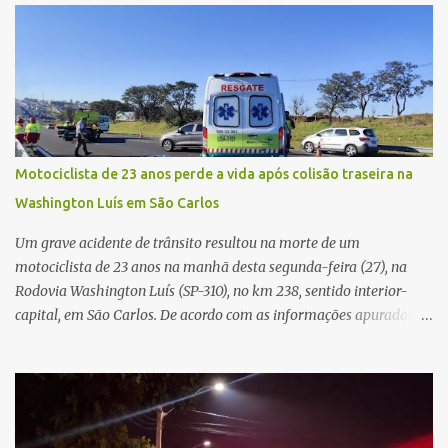
partida. Ainda segundo o registro policial, o condutor estacionou o
carro, certificou-se de que todas as portas estavam trancadas,
permaneceu com a chave de ignição e se ausentou do local por
cerca de dez minutos para buscar ajuda. Ao retornar, constatou
que o automóvel havia desaparecido. A vítima realizou buscas
pelas imediações, mas não conseguiu localizar o veículo.
Conforme o boletim, um menino de aproximadamente 10 anos
Motociclista de 23 anos perde a vida após colisão traseira na
relatou ter visto a Spin passando pelo local fazendo um forte ruído,
Washington Luís em São Carlos
característica compatível com o problema mecânico que o veículo
já apresentava antes do furto. O carro possui seguro e, segundo a
Um grave acidente de trânsito resultou na morte de um
v...
motociclista de 23 anos na manhã desta segunda-feira (27), na
Rodovia Washington Luís (SP-310), no km 238, sentido interior-
capital, em São Carlos. De acordo com as informações apuradas no
local, a vítima conduzia uma motocicleta quando acabou colidindo
na traseira de um Jeep Renegade. Segundo relato da condutora do
veículo, o trânsito estava lento e congestionado devido a obras
realizadas na rodovia, momento em que ocorreu o impacto. Com
a violência da colisão, o motociclista foi arremessado ao solo.