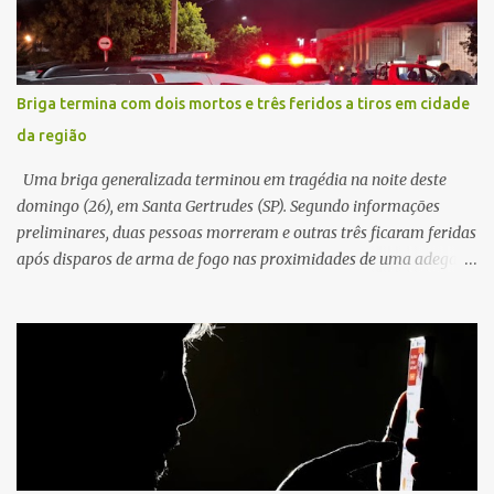
Testemunhas relataram que o capacete teria se desprendido
durante o acidente. O jovem sofreu ferimentos gravíssimos e
morreu ainda no local. Equipes de resgate e de atendimento da
concessionária responsável pela rodovia foram acionadas e
Briga termina com dois mortos e três feridos a tiros em cidade
realizaram a sinalização da via, além de prestarem socorro à
da região
vítima. No entanto, o óbito foi constatado ainda no local do
acidente. A Polícia Militar Rodoviária compareceu para o registro
Uma briga generalizada terminou em tragédia na noite deste
da ocorrência...
domingo (26), em Santa Gertrudes (SP). Segundo informações
preliminares, duas pessoas morreram e outras três ficaram feridas
após disparos de arma de fogo nas proximidades de uma adega. O
caso aconteceu por volta das 20h40, na região da Avenida João
Vitte. De acordo com as primeiras informações, a confusão teria
começado dentro do estabelecimento e se estendido para a área
externa, quando dois homens armados passaram a efetuar
diversos disparos. Duas vítimas morreram ainda no local. Outras
três pessoas foram baleadas e socorridas. Até o momento, não
foram divulgadas informações oficiais sobre o estado de saúde dos
feridos. Equipes da Polícia Militar de Santa Gertrudes atenderam a