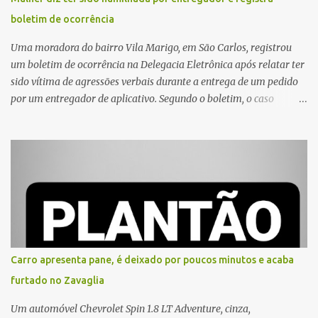
boletim de ocorrência
Uma moradora do bairro Vila Marigo, em São Carlos, registrou
um boletim de ocorrência na Delegacia Eletrônica após relatar ter
sido vítima de agressões verbais durante a entrega de um pedido
por um entregador de aplicativo. Segundo o boletim, o caso
ocorreu por volta das 17h de sexta-feira (31). A mulher afirmou
que o entregador teria acionado o interfone de forma equivocada
e, em seguida, passou a gritar em frente ao prédio, chamando a
atenção de moradores e de pessoas que estavam nas
proximidades. Ainda conforme o registro policial, a vítima relatou
que, ao receber a entrega, voltou a ser ofendida com palavras de
baixo calão e insultos. Ela informou à Polícia Civil que mora
sozinha e que se sentiu ameaçada, coagida e humilhada com a
situação. Fonte: São Carlos Agora
Carro apresenta pane, é deixado por poucos minutos e acaba
furtado no Zavaglia
Um automóvel Chevrolet Spin 1.8 LT Adventure, cinza,