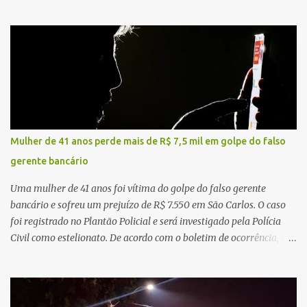
local, a vítima conduzia uma motocicleta quando acabou colidindo
na traseira de um Jeep Renegade. Segundo relato da condutora do
veículo, o trânsito estava lento e congestionado devido a obras
realizadas na rodovia, momento em que ocorreu o impacto. Com
a violência da colisão, o motociclista foi arremessado ao solo.
Testemunhas relataram que o capacete teria se desprendido
durante o acidente. O jovem sofreu ferimentos gravíssimos e
morreu ainda no local. Equipes de resgate e de atendimento da
concessionária responsável pela rodovia foram acionadas e
Mulher de 41 anos perde mais de R$ 7,5 mil em golpe do falso
realizaram a sinalização da via, além de prestarem socorro à
gerente bancário
vítima. No entanto, o óbito foi constatado ainda no local do
acidente. A Polícia Militar Rodoviária compareceu para o registro
Uma mulher de 41 anos foi vítima do golpe do falso gerente
da ocorrência...
bancário e sofreu um prejuízo de R$ 7.550 em São Carlos. O caso
foi registrado no Plantão Policial e será investigado pela Polícia
Civil como estelionato. De acordo com o boletim de ocorrência, a
vítima recebeu contato pelo WhatsApp de um homem que
afirmava ser o novo gerente da conta bancária da empresa. O
suspeito alegou que seria necessário atualizar o cadastro da conta
e passou a orientar a vítima sobre os procedimentos que deveriam