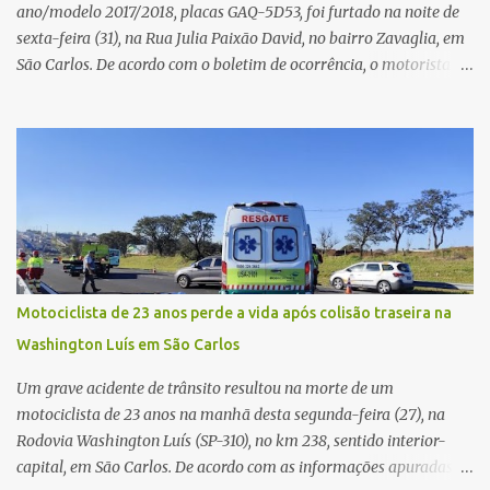
ano/modelo 2017/2018, placas GAQ-5D53, foi furtado na noite de
sexta-feira (31), na Rua Julia Paixão David, no bairro Zavaglia, em
São Carlos. De acordo com o boletim de ocorrência, o motorista
seguia pela via quando o veículo apresentou uma pane elétrica no
painel, deixando de funcionar e impossibilitando uma nova
partida. Ainda segundo o registro policial, o condutor estacionou o
carro, certificou-se de que todas as portas estavam trancadas,
permaneceu com a chave de ignição e se ausentou do local por
cerca de dez minutos para buscar ajuda. Ao retornar, constatou
que o automóvel havia desaparecido. A vítima realizou buscas
pelas imediações, mas não conseguiu localizar o veículo.
Conforme o boletim, um menino de aproximadamente 10 anos
Motociclista de 23 anos perde a vida após colisão traseira na
relatou ter visto a Spin passando pelo local fazendo um forte ruído,
Washington Luís em São Carlos
característica compatível com o problema mecânico que o veículo
já apresentava antes do furto. O carro possui seguro e, segundo a
Um grave acidente de trânsito resultou na morte de um
v...
motociclista de 23 anos na manhã desta segunda-feira (27), na
Rodovia Washington Luís (SP-310), no km 238, sentido interior-
capital, em São Carlos. De acordo com as informações apuradas no