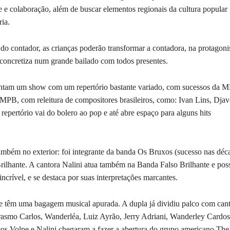
e e colaboração, além de buscar elementos regionais da cultura popular
ia.
do contador, as crianças poderão transformar a contadora, na protagoni
 concretiza num grande bailado com todos presentes.
sentam um show com um repertório bastante variado, com sucessos da 
 MPB, com releitura de compositores brasileiros, como: Ivan Lins, Djav
pertório vai do bolero ao pop e até abre espaço para alguns hits
ambém no exterior: foi integrante da banda Os Bruxos (sucesso nas déc
rilhante. A cantora Nalini atua também na Banda Falso Brilhante e pos
crível, e se destaca por suas interpretações marcantes.
 e têm uma bagagem musical apurada. A dupla já dividiu palco com can
asmo Carlos, Wanderléa, Luiz Ayrão, Jerry Adriani, Wanderley Cardos
os Volpe e Nalini chegaram a fazer a abertura do grupo americano The