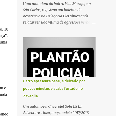
Uma moradora do bairro Vila Marigo, em
São Carlos, registrou um boletim de
ocorrência na Delegacia Eletrônica após
relatar ter sido vítima de agressões verbais
durante a entrega de um pedido por um
o, 18
entregador de aplicativo. Segundo o boletim,
oça”,
o caso ocorreu por volta das 17h de sexta-
uitas
feira (31). A mulher afirmou que o
entregador teria acionado o interfone de
forma equivocada e, em seguida, passou a
o
gritar em frente ao prédio, chamando a
atenção de moradores e de pessoas que
estavam nas proximidades. Ainda conforme
Carro apresenta pane, é deixado por
o registro policial, a vítima relatou que, ao
tu e
poucos minutos e acaba furtado no
receber a entrega, voltou a ser ofendida com
gunda
Zavaglia
palavras de baixo calão e insultos. Ela
informou à Polícia Civil que mora sozinha e
Um automóvel Chevrolet Spin 1.8 LT
que se sentiu ameaçada, coagida e
Adventure, cinza, ano/modelo 2017/2018,
vando
humilhada com a situação. Fonte: São