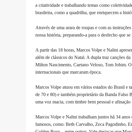
a criatividade e trabalhando temas como coletividad
brasileira, como a quadrilha, que enriquecem a histór
Através de uma arara de roupas e com as instruções 
nossa história, preparando-a para o desfecho que se
A partir das 18 horas, Marcos Volpe e Nalini apre
além de clássicos do Natal. A dupla traz canções da
Milton Nascimento, Caetano Veloso, Tom Jobim. O re
internacionais que marcaram época.
Marcos Volpe atuou em vários estados do Brasil e t
de 70 e 80) e também proprietário da Banda Falso B
uma voz macia, com timbre bem pessoal e afinação in
Marcos Volpe e Nalini trabalham juntos há 34 anos
famosos, como: Beth Carvalho, Zeca Pagodinho, Er
Golden Boys – entre outros. Vale destacar que Marc