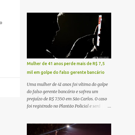
sentido interior-capital, em São Carlos. De
ruído, característica compatível com o
acordo com as informações apuradas no
problema mecânico que o veículo já
local, a vítima conduzia uma motocicleta
apresentava antes do furto. O carro possui
o
quando acabou colidindo na traseira de um
seguro e, segundo a v...
Jeep Renegade. Segundo relato da condutora
do veículo, o trânsito estava lento e
congestionado devido a obras realizadas na
rodovia, momento em que ocorreu o
impacto. Com a violência da colisão, o
Mulher de 41 anos perde mais de R$ 7,5
motociclista foi arremessado ao solo.
mil em golpe do falso gerente bancário
Testemunhas relataram que o capacete teria
se desprendido durante o acidente. O jovem
Uma mulher de 41 anos foi vítima do golpe
sofreu ferimentos gravíssimos e morreu
do falso gerente bancário e sofreu um
ainda no local. Equipes de resgate e de
prejuízo de R$ 7.550 em São Carlos. O caso
atendimento da concessionária responsável
foi registrado no Plantão Policial e será
pela rodovia foram acionadas e realizaram
investigado pela Polícia Civil como
a sinalização da via, além de prestarem
estelionato. De acordo com o boletim de
socorro à vítima. No entanto, o óbito foi
ocorrência, a vítima recebeu contato pelo
constatado ainda no local do acidente. A