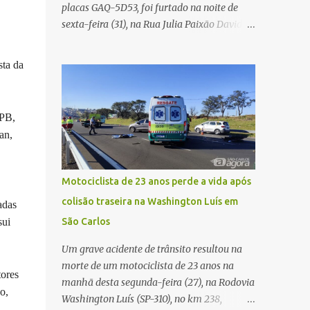
placas GAQ-5D53, foi furtado na noite de
Carlos Agora
sexta-feira (31), na Rua Julia Paixão David,
no bairro Zavaglia, em São Carlos. De
acordo com o boletim de ocorrência, o
sta da
motorista seguia pela via quando o veículo
apresentou uma pane elétrica no painel,
deixando de funcionar e impossibilitando
MPB,
uma nova partida. Ainda segundo o registro
an,
policial, o condutor estacionou o carro,
certificou-se de que todas as portas estavam
trancadas, permaneceu com a chave de
Motociclista de 23 anos perde a vida após
ignição e se ausentou do local por cerca de
colisão traseira na Washington Luís em
adas
dez minutos para buscar ajuda. Ao retornar,
sui
São Carlos
constatou que o automóvel havia
desaparecido. A vítima realizou buscas pelas
Um grave acidente de trânsito resultou na
imediações, mas não conseguiu localizar o
morte de um motociclista de 23 anos na
veículo. Conforme o boletim, um menino de
tores
manhã desta segunda-feira (27), na Rodovia
aproximadamente 10 anos relatou ter visto
o,
Washington Luís (SP-310), no km 238,
a Spin passando pelo local fazendo um forte