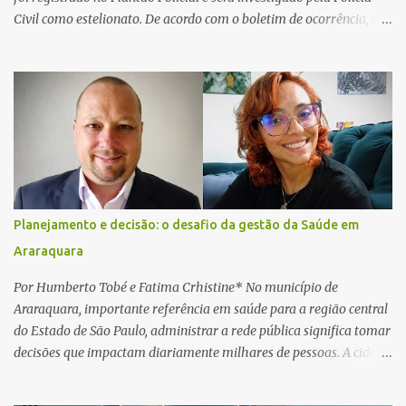
Civil como estelionato. De acordo com o boletim de ocorrência, a
vítima recebeu contato pelo WhatsApp de um homem que
afirmava ser o novo gerente da conta bancária da empresa. O
suspeito alegou que seria necessário atualizar o cadastro da conta
e passou a orientar a vítima sobre os procedimentos que deveriam
ser realizados. Dias depois, o golpista enviou um documento em
PDF simulando uma comunicação oficial da instituição financeira.
Na sequência, entrou em contato por telefone e encaminhou um
link, orientando a vítima a acessá-lo pelo computador para
concluir a suposta atualização cadastral. Após realizar o
Planejamento e decisão: o desafio da gestão da Saúde em
procedimento, a conta bancária ficou bloqueada por algumas
Araraquara
horas. Sem conseguir acessar o sistema, a vítima tentou
novamente contato com o suposto gerente, mas não obteve
Por Humberto Tobé e Fatima Crhistine* No município de
resposta. Na segunda-fe...
Araraquara, importante referência em saúde para a região central
do Estado de São Paulo, administrar a rede pública significa tomar
decisões que impactam diariamente milhares de pessoas. A cidade
concentra hospitais, unidades especializadas e serviços de média e
alta complexidade que atendem pacientes não apenas do