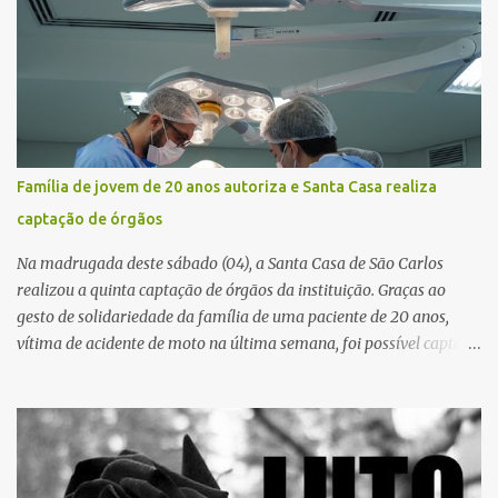
município, mas também de diversas cidades do entorno,
ampliando significativamente a responsabilidade da gestão sobre
o Sistema Único de Saúde (SUS). Nos últimos anos, o Governo
Federal tem ampliado investimentos destinados ao fortalecimento
da atenção básica, da infraestrutura hospitalar e da
regionalização dos serviços de saúde. Entretanto, em um cenário
de demandas crescentes e recursos necessariamente limitados, a
Família de jovem de 20 anos autoriza e Santa Casa realiza
principal missão da gestão pública não é apenas investir mais,
captação de órgãos
mas decidir melhor onde investir para produzir o maior benefício
possível à população. Essa reflexão encontra respaldo tanto na
Na madrugada deste sábado (04), a Santa Casa de São Carlos
teoria da admini...
realizou a quinta captação de órgãos da instituição. Graças ao
gesto de solidariedade da família de uma paciente de 20 anos,
vítima de acidente de moto na última semana, foi possível captar o
coração, os rins e as córneas, possibilitando que até cinco pessoas
tenham uma nova oportunidade de vida por meio do transplante.
Por se tratar de um órgão com curto tempo de preservação, a
equipe responsável pela captação do coração chegou a São Carlos
em uma aeronave da Força Aérea Brasileira (FAB), garantindo