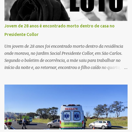
agilidade no transporte e na realização do procedimento. Após a
retirada do órgão, a Guarda Civil Municipal (GCM), por meio da
Prefeitura de São Carlos, realizou o transporte do coração até o
aeroporto, de onde a aeronave da FAB seguiu com o órgão para
Jovem de 28 anos é encontrado morto dentro de casa no
dar continuidade ao processo de transplante. A captação foi
Presidente Collor
coordenada pela Comissão Intra-Hospitalar de Doação de Órgãos
e Tecidos para Transplantes (CIHDOTT) da Santa Ca...
Um jovem de 28 anos foi encontrado morto dentro da residência
onde morava, no Jardim Social Presidente Collor, em São Carlos.
Segundo o boletim de ocorrência, a mãe saiu para trabalhar no
início da noite e, ao retornar, encontrou o filho caído no quarto,
com espuma na boca, acionando imediatamente o Samu. O
médico confirmou o óbito no local. Familiares informaram que o
jovem apresentava problemas de saúde. Fonte: São Carlos Agora