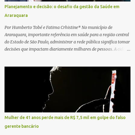
da Unidade de Suporte Avançado constataram o óbito da vítima.
Planejamento e decisão: o desafio da gestão da Saúde em
Fonte: São Carlos Agora
Araraquara
Por Humberto Tobé e Fatima Crhistine* No município de
Araraquara, importante referência em saúde para a região central
do Estado de São Paulo, administrar a rede pública significa tomar
decisões que impactam diariamente milhares de pessoas. A cidade
concentra hospitais, unidades especializadas e serviços de média e
alta complexidade que atendem pacientes não apenas do
município, mas também de diversas cidades do entorno,
ampliando significativamente a responsabilidade da gestão sobre
o Sistema Único de Saúde (SUS). Nos últimos anos, o Governo
Federal tem ampliado investimentos destinados ao fortalecimento
da atenção básica, da infraestrutura hospitalar e da
regionalização dos serviços de saúde. Entretanto, em um cenário
de demandas crescentes e recursos necessariamente limitados, a
Mulher de 41 anos perde mais de R$ 7,5 mil em golpe do falso
principal missão da gestão pública não é apenas investir mais,
gerente bancário
mas decidir melhor onde investir para produzir o maior benefício