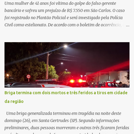
possível à população. Essa reflexão encontra respaldo tanto na
Uma mulher de 41 anos foi vítima do golpe do falso gerente
teoria da admini...
bancário e sofreu um prejuízo de R$ 7.550 em São Carlos. O caso
foi registrado no Plantão Policial e será investigado pela Polícia
Civil como estelionato. De acordo com o boletim de ocorrência, a
vítima recebeu contato pelo WhatsApp de um homem que
afirmava ser o novo gerente da conta bancária da empresa. O
suspeito alegou que seria necessário atualizar o cadastro da conta
e passou a orientar a vítima sobre os procedimentos que deveriam
ser realizados. Dias depois, o golpista enviou um documento em
PDF simulando uma comunicação oficial da instituição financeira.
Na sequência, entrou em contato por telefone e encaminhou um
link, orientando a vítima a acessá-lo pelo computador para
concluir a suposta atualização cadastral. Após realizar o
Briga termina com dois mortos e três feridos a tiros em cidade
procedimento, a conta bancária ficou bloqueada por algumas
da região
horas. Sem conseguir acessar o sistema, a vítima tentou
novamente contato com o suposto gerente, mas não obteve
Uma briga generalizada terminou em tragédia na noite deste
resposta. Na segunda-fe...
domingo (26), em Santa Gertrudes (SP). Segundo informações
preliminares, duas pessoas morreram e outras três ficaram feridas