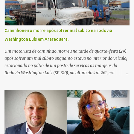
Caminhoneiro morre após sofrer mal súbito na rodovia
Washington Luís em Araraquara.
Um motorista de caminhão morreu na tarde de quarta-feira (29)
após sofrer um mal súbito enquanto estava no interior do veículo,
estacionado no pátio de um posto de serviços às margens da
Rodovia Washington Luís (SP-310), na altura do km 261, em
Araraquara. De acordo com informações da Artesp, a
concessionária foi acionada por meio do telefone 0800 após
relatos de que havia um condutor inconsciente dentro de um
caminhão. Equipes de resgate foram rapidamente deslocadas ao
local e encontraram a vítima em parada cardiorrespiratória. Os
socorristas iniciaram imediatamente as manobras de reanimação
cardiopulmonar (RCP), porém, apesar de todos os esforços, o
motorista não respondeu aos procedimentos. Às 17h03, médicos