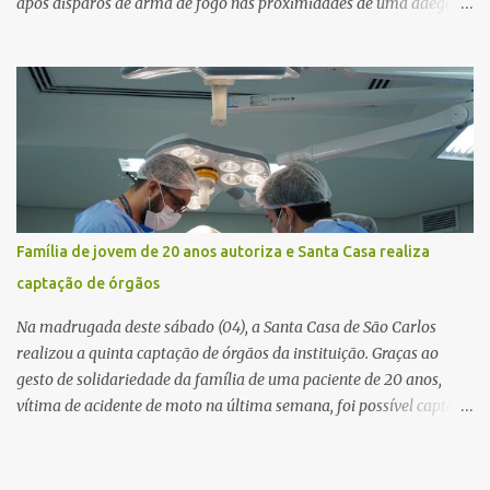
após disparos de arma de fogo nas proximidades de uma adega. O
caso aconteceu por volta das 20h40, na região da Avenida João
Vitte. De acordo com as primeiras informações, a confusão teria
começado dentro do estabelecimento e se estendido para a área
externa, quando dois homens armados passaram a efetuar
diversos disparos. Duas vítimas morreram ainda no local. Outras
três pessoas foram baleadas e socorridas. Até o momento, não
foram divulgadas informações oficiais sobre o estado de saúde dos
feridos. Equipes da Polícia Militar de Santa Gertrudes atenderam a
ocorrência e isolaram a área para o trabalho da perícia. Até a
Família de jovem de 20 anos autoriza e Santa Casa realiza
última atualização, nenhum suspeito havia sido preso. A Polícia
captação de órgãos
Civil investigará a motivação da briga, a autoria dos disparos e as
circunstâncias do crime. A ocorrência segue em anda...
Na madrugada deste sábado (04), a Santa Casa de São Carlos
realizou a quinta captação de órgãos da instituição. Graças ao
gesto de solidariedade da família de uma paciente de 20 anos,
vítima de acidente de moto na última semana, foi possível captar o
coração, os rins e as córneas, possibilitando que até cinco pessoas
tenham uma nova oportunidade de vida por meio do transplante.
Por se tratar de um órgão com curto tempo de preservação, a