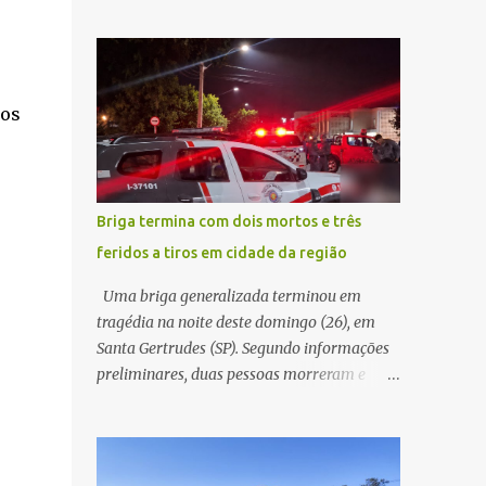
investigado pela Polícia Civil como
limitados, a principal missão da gestão
estelionato. De acordo com o boletim de
pública não é apenas investir mais, mas
ocorrência, a vítima recebeu contato pelo
decidir melhor onde investir para produzir o
WhatsApp de um homem que afirmava ser
maior benefício possível à população. Essa
o novo gerente da conta bancária da
dos
reflexão encontra respaldo tanto na teoria
empresa. O suspeito alegou que seria
da admini...
necessário atualizar o cadastro da conta e
passou a orientar a vítima sobre os
procedimentos que deveriam ser realizados.
Briga termina com dois mortos e três
Dias depois, o golpista enviou um
feridos a tiros em cidade da região
documento em PDF simulando uma
comunicação oficial da instituição
Uma briga generalizada terminou em
financeira. Na sequência, entrou em contato
tragédia na noite deste domingo (26), em
por telefone e encaminhou um link,
Santa Gertrudes (SP). Segundo informações
orientando a vítima a acessá-lo pelo
preliminares, duas pessoas morreram e
computador para concluir a suposta
outras três ficaram feridas após disparos de
atualização cadastral. Após realizar o
arma de fogo nas proximidades de uma
procedimento, a conta bancária ficou
adega. O caso aconteceu por volta das
bloqueada por algumas horas. Sem
20h40, na região da Avenida João Vitte. De