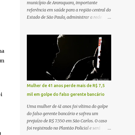
município de Araraquara, importante
referência em saúde para a região central do
Estado de São Paulo, administrar a rede
pública significa tomar decisões que
impactam diariamente milhares de pessoas.
A cidade concentra hospitais, unidades
especializadas e serviços de média e alta
na
complexidade que atendem pacientes não
em
apenas do município, mas também de
diversas cidades do entorno, ampliando
significativamente a responsabilidade da
gestão sobre o Sistema Único de Saúde
Mulher de 41 anos perde mais de R$ 7,5
(SUS). Nos últimos anos, o Governo Federal
i
mil em golpe do falso gerente bancário
tem ampliado investimentos destinados ao
fortalecimento da atenção básica, da
Uma mulher de 41 anos foi vítima do golpe
infraestrutura hospitalar e da
do falso gerente bancário e sofreu um
regionalização dos serviços de saúde.
prejuízo de R$ 7.550 em São Carlos. O caso
Entretanto, em um cenário de demandas
foi registrado no Plantão Policial e será
a
crescentes e recursos necessariamente