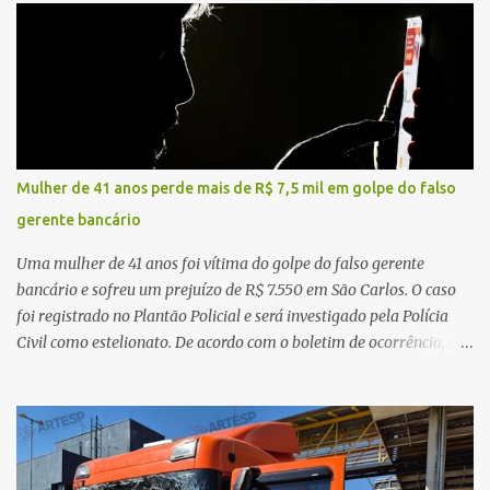
veículo, o trânsito estava lento e congestionado devido a obras
realizadas na rodovia, momento em que ocorreu o impacto. Com
a violência da colisão, o motociclista foi arremessado ao solo.
Testemunhas relataram que o capacete teria se desprendido
durante o acidente. O jovem sofreu ferimentos gravíssimos e
morreu ainda no local. Equipes de resgate e de atendimento da
concessionária responsável pela rodovia foram acionadas e
Mulher de 41 anos perde mais de R$ 7,5 mil em golpe do falso
realizaram a sinalização da via, além de prestarem socorro à
gerente bancário
vítima. No entanto, o óbito foi constatado ainda no local do
acidente. A Polícia Militar Rodoviária compareceu para o registro
Uma mulher de 41 anos foi vítima do golpe do falso gerente
da ocorrência...
bancário e sofreu um prejuízo de R$ 7.550 em São Carlos. O caso
foi registrado no Plantão Policial e será investigado pela Polícia
Civil como estelionato. De acordo com o boletim de ocorrência, a
vítima recebeu contato pelo WhatsApp de um homem que
afirmava ser o novo gerente da conta bancária da empresa. O
suspeito alegou que seria necessário atualizar o cadastro da conta
e passou a orientar a vítima sobre os procedimentos que deveriam
ser realizados. Dias depois, o golpista enviou um documento em