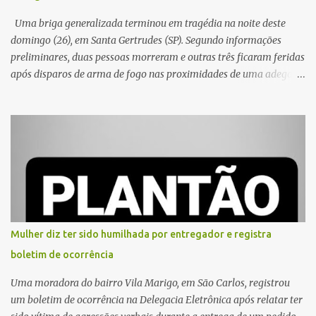
Uma briga generalizada terminou em tragédia na noite deste
domingo (26), em Santa Gertrudes (SP). Segundo informações
preliminares, duas pessoas morreram e outras três ficaram feridas
após disparos de arma de fogo nas proximidades de uma adega. O
caso aconteceu por volta das 20h40, na região da Avenida João
Vitte. De acordo com as primeiras informações, a confusão teria
começado dentro do estabelecimento e se estendido para a área
externa, quando dois homens armados passaram a efetuar
diversos disparos. Duas vítimas morreram ainda no local. Outras
três pessoas foram baleadas e socorridas. Até o momento, não
foram divulgadas informações oficiais sobre o estado de saúde dos
feridos. Equipes da Polícia Militar de Santa Gertrudes atenderam a
ocorrência e isolaram a área para o trabalho da perícia. Até a
Mulher diz ter sido humilhada por entregador e registra
última atualização, nenhum suspeito havia sido preso. A Polícia
boletim de ocorrência
Civil investigará a motivação da briga, a autoria dos disparos e as
circunstâncias do crime. A ocorrência segue em anda...
Uma moradora do bairro Vila Marigo, em São Carlos, registrou
um boletim de ocorrência na Delegacia Eletrônica após relatar ter