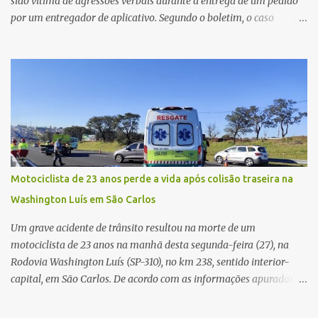
sido vítima de agressões verbais durante a entrega de um pedido
por um entregador de aplicativo. Segundo o boletim, o caso
ocorreu por volta das 17h de sexta-feira (31). A mulher afirmou
que o entregador teria acionado o interfone de forma equivocada
e, em seguida, passou a gritar em frente ao prédio, chamando a
atenção de moradores e de pessoas que estavam nas
proximidades. Ainda conforme o registro policial, a vítima relatou
que, ao receber a entrega, voltou a ser ofendida com palavras de
baixo calão e insultos. Ela informou à Polícia Civil que mora
sozinha e que se sentiu ameaçada, coagida e humilhada com a
situação. Fonte: São Carlos Agora
Motociclista de 23 anos perde a vida após colisão traseira na
Washington Luís em São Carlos
Um grave acidente de trânsito resultou na morte de um
motociclista de 23 anos na manhã desta segunda-feira (27), na
Rodovia Washington Luís (SP-310), no km 238, sentido interior-
capital, em São Carlos. De acordo com as informações apuradas no
local, a vítima conduzia uma motocicleta quando acabou colidindo
na traseira de um Jeep Renegade. Segundo relato da condutora do