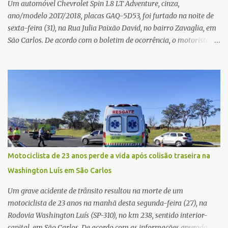
Um automóvel Chevrolet Spin 1.8 LT Adventure, cinza,
ano/modelo 2017/2018, placas GAQ-5D53, foi furtado na noite de
sexta-feira (31), na Rua Julia Paixão David, no bairro Zavaglia, em
São Carlos. De acordo com o boletim de ocorrência, o motorista
seguia pela via quando o veículo apresentou uma pane elétrica no
painel, deixando de funcionar e impossibilitando uma nova
partida. Ainda segundo o registro policial, o condutor estacionou o
carro, certificou-se de que todas as portas estavam trancadas,
permaneceu com a chave de ignição e se ausentou do local por
cerca de dez minutos para buscar ajuda. Ao retornar, constatou
que o automóvel havia desaparecido. A vítima realizou buscas
pelas imediações, mas não conseguiu localizar o veículo.
Conforme o boletim, um menino de aproximadamente 10 anos
Motociclista de 23 anos perde a vida após colisão traseira na
relatou ter visto a Spin passando pelo local fazendo um forte ruído,
Washington Luís em São Carlos
característica compatível com o problema mecânico que o veículo
já apresentava antes do furto. O carro possui seguro e, segundo a
Um grave acidente de trânsito resultou na morte de um
v...
motociclista de 23 anos na manhã desta segunda-feira (27), na
Rodovia Washington Luís (SP-310), no km 238, sentido interior-
capital, em São Carlos. De acordo com as informações apuradas no