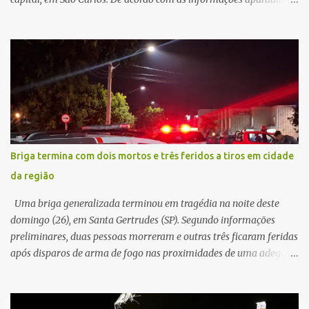
local, a vítima conduzia uma motocicleta quando acabou colidindo
na traseira de um Jeep Renegade. Segundo relato da condutora do
veículo, o trânsito estava lento e congestionado devido a obras
realizadas na rodovia, momento em que ocorreu o impacto. Com
a violência da colisão, o motociclista foi arremessado ao solo.
Testemunhas relataram que o capacete teria se desprendido
durante o acidente. O jovem sofreu ferimentos gravíssimos e
morreu ainda no local. Equipes de resgate e de atendimento da
concessionária responsável pela rodovia foram acionadas e
Briga termina com dois mortos e três feridos a tiros em cidade
realizaram a sinalização da via, além de prestarem socorro à
da região
vítima. No entanto, o óbito foi constatado ainda no local do
acidente. A Polícia Militar Rodoviária compareceu para o registro
Uma briga generalizada terminou em tragédia na noite deste
da ocorrência...
domingo (26), em Santa Gertrudes (SP). Segundo informações
preliminares, duas pessoas morreram e outras três ficaram feridas
após disparos de arma de fogo nas proximidades de uma adega. O
caso aconteceu por volta das 20h40, na região da Avenida João
Vitte. De acordo com as primeiras informações, a confusão teria
começado dentro do estabelecimento e se estendido para a área