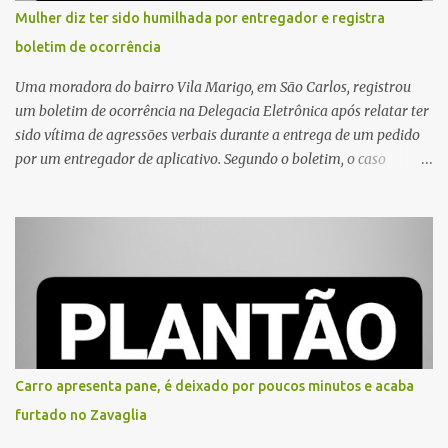
Mulher diz ter sido humilhada por entregador e registra
boletim de ocorrência
Uma moradora do bairro Vila Marigo, em São Carlos, registrou
um boletim de ocorrência na Delegacia Eletrônica após relatar ter
sido vítima de agressões verbais durante a entrega de um pedido
por um entregador de aplicativo. Segundo o boletim, o caso
ocorreu por volta das 17h de sexta-feira (31). A mulher afirmou
que o entregador teria acionado o interfone de forma equivocada
e, em seguida, passou a gritar em frente ao prédio, chamando a
atenção de moradores e de pessoas que estavam nas
proximidades. Ainda conforme o registro policial, a vítima relatou
que, ao receber a entrega, voltou a ser ofendida com palavras de
baixo calão e insultos. Ela informou à Polícia Civil que mora
sozinha e que se sentiu ameaçada, coagida e humilhada com a
situação. Fonte: São Carlos Agora
Carro apresenta pane, é deixado por poucos minutos e acaba
furtado no Zavaglia