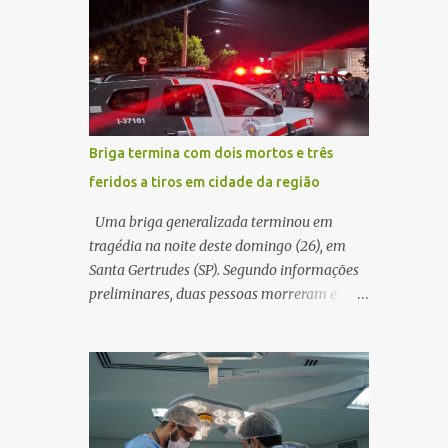
decidir melhor onde investir para produzir o
WhatsApp de um homem que afirmava ser
maior benefício possível à população. Essa
o novo gerente da conta bancária da
reflexão encontra respaldo tanto na teoria
empresa. O suspeito alegou que seria
da admini...
necessário atualizar o cadastro da conta e
passou a orientar a vítima sobre os
procedimentos que deveriam ser realizados.
Briga termina com dois mortos e três
Dias depois, o golpista enviou um
feridos a tiros em cidade da região
documento em PDF simulando uma
comunicação oficial da instituição
Uma briga generalizada terminou em
financeira. Na sequência, entrou em contato
tragédia na noite deste domingo (26), em
por telefone e encaminhou um link,
Santa Gertrudes (SP). Segundo informações
orientando a vítima a acessá-lo pelo
preliminares, duas pessoas morreram e
computador para concluir a suposta
outras três ficaram feridas após disparos de
atualização cadastral. Após realizar o
arma de fogo nas proximidades de uma
procedimento, a conta bancária ficou
adega. O caso aconteceu por volta das
bloqueada por algumas horas. Sem
20h40, na região da Avenida João Vitte. De
conseguir acessar o sistema, a vítima tentou
acordo com as primeiras informações, a
novamente contato com o suposto gerente,
confusão teria começado dentro do