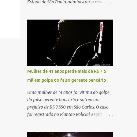
Estado de São Paulo, administrar a rede
constataram o óbito da vítima. Fonte: São
pública significa tomar decisões que
Carlos Agora
impactam diariamente milhares de pessoas.
A cidade concentra hospitais, unidades
especializadas e serviços de média e alta
complexidade que atendem pacientes não
apenas do município, mas também de
diversas cidades do entorno, ampliando
significativamente a responsabilidade da
gestão sobre o Sistema Único de Saúde
Mulher de 41 anos perde mais de R$ 7,5
(SUS). Nos últimos anos, o Governo Federal
mil em golpe do falso gerente bancário
tem ampliado investimentos destinados ao
fortalecimento da atenção básica, da
Uma mulher de 41 anos foi vítima do golpe
infraestrutura hospitalar e da
do falso gerente bancário e sofreu um
regionalização dos serviços de saúde.
prejuízo de R$ 7.550 em São Carlos. O caso
Entretanto, em um cenário de demandas
foi registrado no Plantão Policial e será
crescentes e recursos necessariamente
investigado pela Polícia Civil como
limitados, a principal missão da gestão
estelionato. De acordo com o boletim de
pública não é apenas investir mais, mas
ocorrência, a vítima recebeu contato pelo