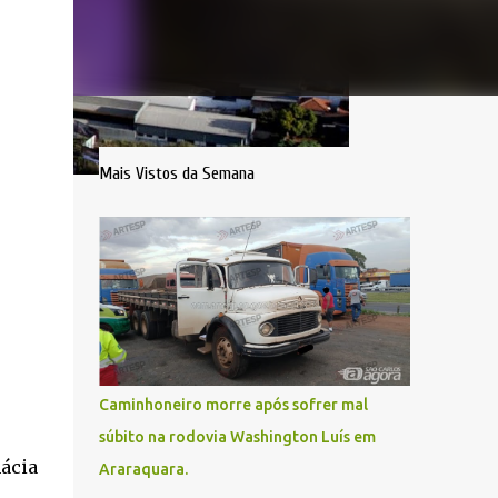
Mais Vistos da Semana
Caminhoneiro morre após sofrer mal
súbito na rodovia Washington Luís em
mácia
Araraquara.