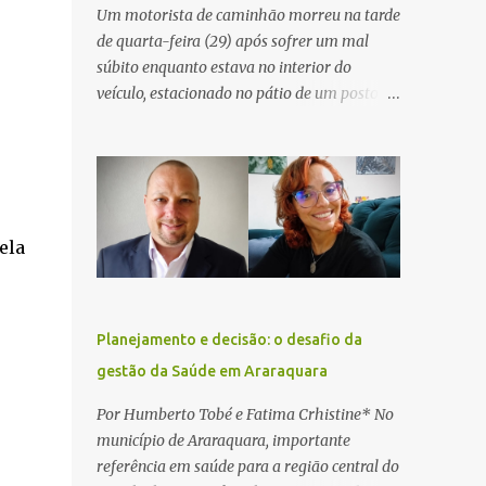
Um motorista de caminhão morreu na tarde
de quarta-feira (29) após sofrer um mal
súbito enquanto estava no interior do
veículo, estacionado no pátio de um posto de
serviços às margens da Rodovia Washington
Luís (SP-310), na altura do km 261, em
Araraquara. De acordo com informações da
Artesp, a concessionária foi acionada por
meio do telefone 0800 após relatos de que
ela
havia um condutor inconsciente dentro de
um caminhão. Equipes de resgate foram
rapidamente deslocadas ao local e
encontraram a vítima em parada
Planejamento e decisão: o desafio da
cardiorrespiratória. Os socorristas iniciaram
gestão da Saúde em Araraquara
imediatamente as manobras de reanimação
cardiopulmonar (RCP), porém, apesar de
Por Humberto Tobé e Fatima Crhistine* No
todos os esforços, o motorista não
município de Araraquara, importante
respondeu aos procedimentos. Às 17h03,
referência em saúde para a região central do
médicos da Unidade de Suporte Avançado