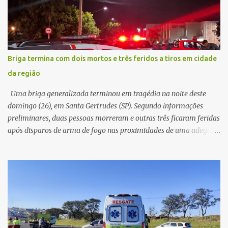
permaneceu com a chave de ignição e se ausentou do local por
cerca de dez minutos para buscar ajuda. Ao retornar, constatou
que o automóvel havia desaparecido. A vítima realizou buscas
pelas imediações, mas não conseguiu localizar o veículo.
Conforme o boletim, um menino de aproximadamente 10 anos
Briga termina com dois mortos e três feridos a tiros em cidade
relatou ter visto a Spin passando pelo local fazendo um forte ruído,
da região
característica compatível com o problema mecânico que o veículo
já apresentava antes do furto. O carro possui seguro e, segundo a
Uma briga generalizada terminou em tragédia na noite deste
v...
domingo (26), em Santa Gertrudes (SP). Segundo informações
preliminares, duas pessoas morreram e outras três ficaram feridas
após disparos de arma de fogo nas proximidades de uma adega. O
caso aconteceu por volta das 20h40, na região da Avenida João
Vitte. De acordo com as primeiras informações, a confusão teria
começado dentro do estabelecimento e se estendido para a área
externa, quando dois homens armados passaram a efetuar
diversos disparos. Duas vítimas morreram ainda no local. Outras
três pessoas foram baleadas e socorridas. Até o momento, não
foram divulgadas informações oficiais sobre o estado de saúde dos
feridos. Equipes da Polícia Militar de Santa Gertrudes atenderam a