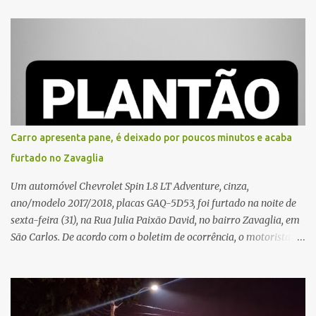
que o entregador teria acionado o interfone de forma equivocada
e, em seguida, passou a gritar em frente ao prédio, chamando a
atenção de moradores e de pessoas que estavam nas
proximidades. Ainda conforme o registro policial, a vítima relatou
que, ao receber a entrega, voltou a ser ofendida com palavras de
baixo calão e insultos. Ela informou à Polícia Civil que mora
sozinha e que se sentiu ameaçada, coagida e humilhada com a
situação. Fonte: São Carlos Agora
Carro apresenta pane, é deixado por poucos minutos e acaba
furtado no Zavaglia
Um automóvel Chevrolet Spin 1.8 LT Adventure, cinza,
ano/modelo 2017/2018, placas GAQ-5D53, foi furtado na noite de
sexta-feira (31), na Rua Julia Paixão David, no bairro Zavaglia, em
São Carlos. De acordo com o boletim de ocorrência, o motorista
seguia pela via quando o veículo apresentou uma pane elétrica no
painel, deixando de funcionar e impossibilitando uma nova
partida. Ainda segundo o registro policial, o condutor estacionou o
carro, certificou-se de que todas as portas estavam trancadas,