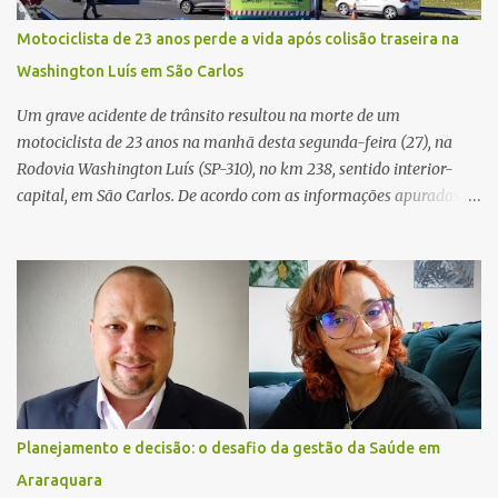
ocorrência e isolaram a área para o trabalho da perícia. Até a
Motociclista de 23 anos perde a vida após colisão traseira na
última atualização, nenhum suspeito havia sido preso. A Polícia
Washington Luís em São Carlos
Civil investigará a motivação da briga, a autoria dos disparos e as
circunstâncias do crime. A ocorrência segue em anda...
Um grave acidente de trânsito resultou na morte de um
motociclista de 23 anos na manhã desta segunda-feira (27), na
Rodovia Washington Luís (SP-310), no km 238, sentido interior-
capital, em São Carlos. De acordo com as informações apuradas no
local, a vítima conduzia uma motocicleta quando acabou colidindo
na traseira de um Jeep Renegade. Segundo relato da condutora do
veículo, o trânsito estava lento e congestionado devido a obras
realizadas na rodovia, momento em que ocorreu o impacto. Com
a violência da colisão, o motociclista foi arremessado ao solo.
Testemunhas relataram que o capacete teria se desprendido
durante o acidente. O jovem sofreu ferimentos gravíssimos e
morreu ainda no local. Equipes de resgate e de atendimento da
concessionária responsável pela rodovia foram acionadas e
Planejamento e decisão: o desafio da gestão da Saúde em
realizaram a sinalização da via, além de prestarem socorro à
Araraquara
vítima. No entanto, o óbito foi constatado ainda no local do