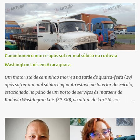
Caminhoneiro morre após sofrer mal súbito na rodovia
Washington Luís em Araraquara.
Um motorista de caminhão morreu na tarde de quarta-feira (29)
após sofrer um mal súbito enquanto estava no interior do veículo,
estacionado no pátio de um posto de serviços às margens da
Rodovia Washington Luís (SP-310), na altura do km 261, em
Araraquara. De acordo com informações da Artesp, a
concessionária foi acionada por meio do telefone 0800 após
relatos de que havia um condutor inconsciente dentro de um
caminhão. Equipes de resgate foram rapidamente deslocadas ao
local e encontraram a vítima em parada cardiorrespiratória. Os