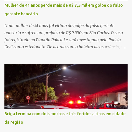
de demandas crescentes e recursos necessariamente limitados, a
Mulher de 41 anos perde mais de R$ 7,5 mil em golpe do falso
principal missão da gestão pública não é apenas investir mais,
gerente bancário
mas decidir melhor onde investir para produzir o maior benefício
possível à população. Essa reflexão encontra respaldo tanto na
Uma mulher de 41 anos foi vítima do golpe do falso gerente
teoria da admini...
bancário e sofreu um prejuízo de R$ 7.550 em São Carlos. O caso
foi registrado no Plantão Policial e será investigado pela Polícia
Civil como estelionato. De acordo com o boletim de ocorrência, a
vítima recebeu contato pelo WhatsApp de um homem que
afirmava ser o novo gerente da conta bancária da empresa. O
suspeito alegou que seria necessário atualizar o cadastro da conta
e passou a orientar a vítima sobre os procedimentos que deveriam
ser realizados. Dias depois, o golpista enviou um documento em
PDF simulando uma comunicação oficial da instituição financeira.
Na sequência, entrou em contato por telefone e encaminhou um
link, orientando a vítima a acessá-lo pelo computador para
concluir a suposta atualização cadastral. Após realizar o
Briga termina com dois mortos e três feridos a tiros em cidade
procedimento, a conta bancária ficou bloqueada por algumas
da região
horas. Sem conseguir acessar o sistema, a vítima tentou
novamente contato com o suposto gerente, mas não obteve