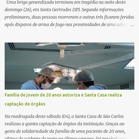
Uma briga generalizada terminou em tragédia na noite deste
resposta. Na segunda-fe...
domingo (26), em Santa Gertrudes (SP). Segundo informações
preliminares, duas pessoas morreram e outras três ficaram feridas
após disparos de arma de fogo nas proximidades de uma adega. O
caso aconteceu por volta das 20h40, na região da Avenida João
Vitte. De acordo com as primeiras informações, a confusão teria
começado dentro do estabelecimento e se estendido para a área
externa, quando dois homens armados passaram a efetuar
diversos disparos. Duas vítimas morreram ainda no local. Outras
três pessoas foram baleadas e socorridas. Até o momento, não
foram divulgadas informações oficiais sobre o estado de saúde dos
feridos. Equipes da Polícia Militar de Santa Gertrudes atenderam a
ocorrência e isolaram a área para o trabalho da perícia. Até a
Família de jovem de 20 anos autoriza e Santa Casa realiza
última atualização, nenhum suspeito havia sido preso. A Polícia
captação de órgãos
Civil investigará a motivação da briga, a autoria dos disparos e as
circunstâncias do crime. A ocorrência segue em anda...
Na madrugada deste sábado (04), a Santa Casa de São Carlos
realizou a quinta captação de órgãos da instituição. Graças ao
gesto de solidariedade da família de uma paciente de 20 anos,
vítima de acidente de moto na última semana, foi possível captar o