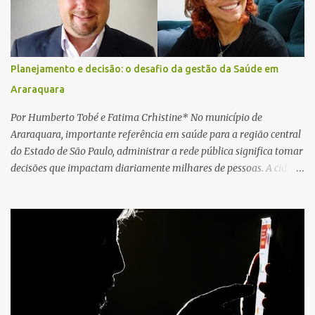
socorristas iniciaram imediatamente as manobras de reanimação
cardiopulmonar (RCP), porém, apesar de todos os esforços, o
motorista não respondeu aos procedimentos. Às 17h03, médicos
da Unidade de Suporte Avançado constataram o óbito da vítima.
Planejamento e decisão: o desafio da gestão da Saúde em
Fonte: São Carlos Agora
Araraquara
Por Humberto Tobé e Fatima Crhistine* No município de
Araraquara, importante referência em saúde para a região central
do Estado de São Paulo, administrar a rede pública significa tomar
decisões que impactam diariamente milhares de pessoas. A cidade
concentra hospitais, unidades especializadas e serviços de média e
alta complexidade que atendem pacientes não apenas do
município, mas também de diversas cidades do entorno,
ampliando significativamente a responsabilidade da gestão sobre
o Sistema Único de Saúde (SUS). Nos últimos anos, o Governo
Federal tem ampliado investimentos destinados ao fortalecimento
da atenção básica, da infraestrutura hospitalar e da
regionalização dos serviços de saúde. Entretanto, em um cenário