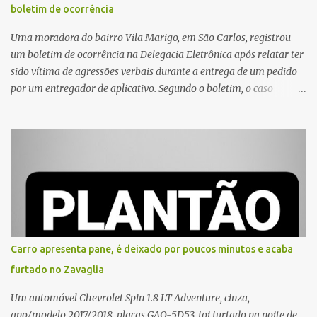
boletim de ocorrência
Uma moradora do bairro Vila Marigo, em São Carlos, registrou
um boletim de ocorrência na Delegacia Eletrônica após relatar ter
sido vítima de agressões verbais durante a entrega de um pedido
por um entregador de aplicativo. Segundo o boletim, o caso
ocorreu por volta das 17h de sexta-feira (31). A mulher afirmou
que o entregador teria acionado o interfone de forma equivocada
e, em seguida, passou a gritar em frente ao prédio, chamando a
atenção de moradores e de pessoas que estavam nas
proximidades. Ainda conforme o registro policial, a vítima relatou
que, ao receber a entrega, voltou a ser ofendida com palavras de
baixo calão e insultos. Ela informou à Polícia Civil que mora
sozinha e que se sentiu ameaçada, coagida e humilhada com a
situação. Fonte: São Carlos Agora
Carro apresenta pane, é deixado por poucos minutos e acaba
furtado no Zavaglia
Um automóvel Chevrolet Spin 1.8 LT Adventure, cinza,
ano/modelo 2017/2018, placas GAQ-5D53, foi furtado na noite de