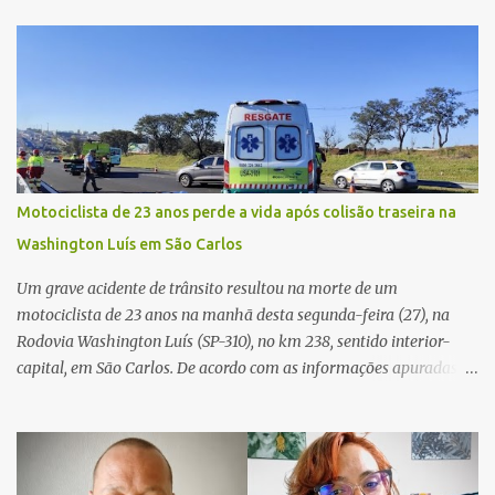
Vitte. De acordo com as primeiras informações, a confusão teria
começado dentro do estabelecimento e se estendido para a área
externa, quando dois homens armados passaram a efetuar
diversos disparos. Duas vítimas morreram ainda no local. Outras
três pessoas foram baleadas e socorridas. Até o momento, não
foram divulgadas informações oficiais sobre o estado de saúde dos
feridos. Equipes da Polícia Militar de Santa Gertrudes atenderam a
ocorrência e isolaram a área para o trabalho da perícia. Até a
Motociclista de 23 anos perde a vida após colisão traseira na
última atualização, nenhum suspeito havia sido preso. A Polícia
Washington Luís em São Carlos
Civil investigará a motivação da briga, a autoria dos disparos e as
circunstâncias do crime. A ocorrência segue em anda...
Um grave acidente de trânsito resultou na morte de um
motociclista de 23 anos na manhã desta segunda-feira (27), na
Rodovia Washington Luís (SP-310), no km 238, sentido interior-
capital, em São Carlos. De acordo com as informações apuradas no
local, a vítima conduzia uma motocicleta quando acabou colidindo
na traseira de um Jeep Renegade. Segundo relato da condutora do
veículo, o trânsito estava lento e congestionado devido a obras
realizadas na rodovia, momento em que ocorreu o impacto. Com