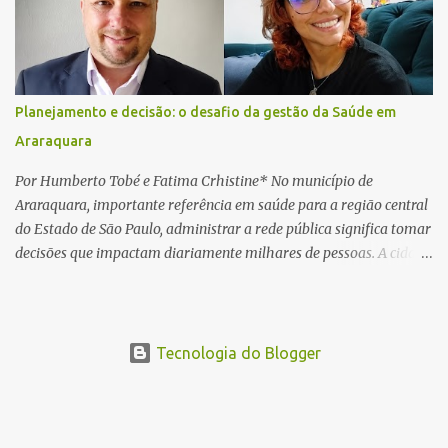
a violência da colisão, o motociclista foi arremessado ao solo.
Testemunhas relataram que o capacete teria se desprendido
durante o acidente. O jovem sofreu ferimentos gravíssimos e
morreu ainda no local. Equipes de resgate e de atendimento da
concessionária responsável pela rodovia foram acionadas e
Planejamento e decisão: o desafio da gestão da Saúde em
realizaram a sinalização da via, além de prestarem socorro à
Araraquara
vítima. No entanto, o óbito foi constatado ainda no local do
acidente. A Polícia Militar Rodoviária compareceu para o registro
Por Humberto Tobé e Fatima Crhistine* No município de
da ocorrência...
Araraquara, importante referência em saúde para a região central
do Estado de São Paulo, administrar a rede pública significa tomar
decisões que impactam diariamente milhares de pessoas. A cidade
concentra hospitais, unidades especializadas e serviços de média e
alta complexidade que atendem pacientes não apenas do
município, mas também de diversas cidades do entorno,
ampliando significativamente a responsabilidade da gestão sobre
Tecnologia do Blogger
o Sistema Único de Saúde (SUS). Nos últimos anos, o Governo
Federal tem ampliado investimentos destinados ao fortalecimento
da atenção básica, da infraestrutura hospitalar e da
regionalização dos serviços de saúde. Entretanto, em um cenário