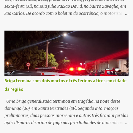
sexta-feira (31), na Rua Julia Paixão David, no bairro Zavaglia, em
São Carlos. De acordo com o boletim de ocorrência, o motorista
seguia pela via quando o veículo apresentou uma pane elétrica no
painel, deixando de funcionar e impossibilitando uma nova
partida. Ainda segundo o registro policial, o condutor estacionou o
carro, certificou-se de que todas as portas estavam trancadas,
permaneceu com a chave de ignição e se ausentou do local por
cerca de dez minutos para buscar ajuda. Ao retornar, constatou
que o automóvel havia desaparecido. A vítima realizou buscas
pelas imediações, mas não conseguiu localizar o veículo.
Conforme o boletim, um menino de aproximadamente 10 anos
Briga termina com dois mortos e três feridos a tiros em cidade
relatou ter visto a Spin passando pelo local fazendo um forte ruído,
da região
característica compatível com o problema mecânico que o veículo
já apresentava antes do furto. O carro possui seguro e, segundo a
Uma briga generalizada terminou em tragédia na noite deste
v...
domingo (26), em Santa Gertrudes (SP). Segundo informações
preliminares, duas pessoas morreram e outras três ficaram feridas
após disparos de arma de fogo nas proximidades de uma adega. O
caso aconteceu por volta das 20h40, na região da Avenida João