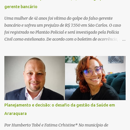
gerente bancário
Uma mulher de 41 anos foi vítima do golpe do falso gerente
bancário e sofreu um prejuízo de R$ 7.550 em São Carlos. O caso
foi registrado no Plantão Policial e será investigado pela Polícia
Civil como estelionato. De acordo com o boletim de ocorrência, a
vítima recebeu contato pelo WhatsApp de um homem que
afirmava ser o novo gerente da conta bancária da empresa. O
suspeito alegou que seria necessário atualizar o cadastro da conta
e passou a orientar a vítima sobre os procedimentos que deveriam
ser realizados. Dias depois, o golpista enviou um documento em
PDF simulando uma comunicação oficial da instituição financeira.
Na sequência, entrou em contato por telefone e encaminhou um
link, orientando a vítima a acessá-lo pelo computador para
concluir a suposta atualização cadastral. Após realizar o
Planejamento e decisão: o desafio da gestão da Saúde em
procedimento, a conta bancária ficou bloqueada por algumas
Araraquara
horas. Sem conseguir acessar o sistema, a vítima tentou
novamente contato com o suposto gerente, mas não obteve
Por Humberto Tobé e Fatima Crhistine* No município de
resposta. Na segunda-fe...