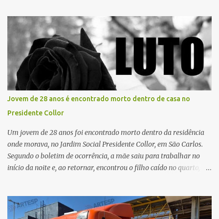
tenham uma nova oportunidade de vida por meio do transplante.
Por se tratar de um órgão com curto tempo de preservação, a
equipe responsável pela captação do coração chegou a São Carlos
em uma aeronave da Força Aérea Brasileira (FAB), garantindo
agilidade no transporte e na realização do procedimento. Após a
retirada do órgão, a Guarda Civil Municipal (GCM), por meio da
Prefeitura de São Carlos, realizou o transporte do coração até o
aeroporto, de onde a aeronave da FAB seguiu com o órgão para
Jovem de 28 anos é encontrado morto dentro de casa no
dar continuidade ao processo de transplante. A captação foi
Presidente Collor
coordenada pela Comissão Intra-Hospitalar de Doação de Órgãos
e Tecidos para Transplantes (CIHDOTT) da Santa Ca...
Um jovem de 28 anos foi encontrado morto dentro da residência
onde morava, no Jardim Social Presidente Collor, em São Carlos.
Segundo o boletim de ocorrência, a mãe saiu para trabalhar no
início da noite e, ao retornar, encontrou o filho caído no quarto,
com espuma na boca, acionando imediatamente o Samu. O
médico confirmou o óbito no local. Familiares informaram que o
jovem apresentava problemas de saúde. Fonte: São Carlos Agora