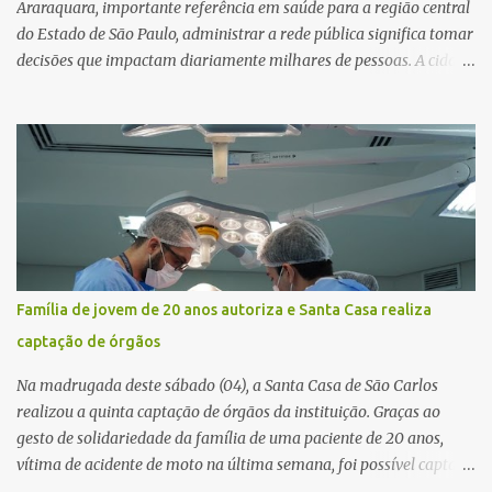
Araraquara, importante referência em saúde para a região central
do Estado de São Paulo, administrar a rede pública significa tomar
decisões que impactam diariamente milhares de pessoas. A cidade
concentra hospitais, unidades especializadas e serviços de média e
alta complexidade que atendem pacientes não apenas do
município, mas também de diversas cidades do entorno,
ampliando significativamente a responsabilidade da gestão sobre
o Sistema Único de Saúde (SUS). Nos últimos anos, o Governo
Federal tem ampliado investimentos destinados ao fortalecimento
da atenção básica, da infraestrutura hospitalar e da
regionalização dos serviços de saúde. Entretanto, em um cenário
de demandas crescentes e recursos necessariamente limitados, a
Família de jovem de 20 anos autoriza e Santa Casa realiza
principal missão da gestão pública não é apenas investir mais,
captação de órgãos
mas decidir melhor onde investir para produzir o maior benefício
possível à população. Essa reflexão encontra respaldo tanto na
Na madrugada deste sábado (04), a Santa Casa de São Carlos
teoria da admini...
realizou a quinta captação de órgãos da instituição. Graças ao
gesto de solidariedade da família de uma paciente de 20 anos,
vítima de acidente de moto na última semana, foi possível captar o
coração, os rins e as córneas, possibilitando que até cinco pessoas