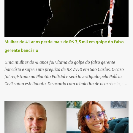
Mulher de 41 anos perde mais de R$ 7,5 mil em golpe do falso
gerente bancário
Uma mulher de 41 anos foi vítima do golpe do falso gerente
bancário e sofreu um prejuízo de R$ 7.550 em São Carlos. O caso
foi registrado no Plantão Policial e será investigado pela Polícia
Civil como estelionato. De acordo com o boletim de ocorrência, a
vítima recebeu contato pelo WhatsApp de um homem que
afirmava ser o novo gerente da conta bancária da empresa. O
suspeito alegou que seria necessário atualizar o cadastro da conta
e passou a orientar a vítima sobre os procedimentos que deveriam
ser realizados. Dias depois, o golpista enviou um documento em
PDF simulando uma comunicação oficial da instituição financeira.