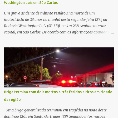
Washington Luís em São Carlos
mas decidir melhor onde investir para produzir o maior benefício
possível à população. Essa reflexão encontra respaldo tanto na
Um grave acidente de trânsito resultou na morte de um
teoria da admini...
motociclista de 23 anos na manhã desta segunda-feira (27), na
Rodovia Washington Luís (SP-310), no km 238, sentido interior-
capital, em São Carlos. De acordo com as informações apuradas no
local, a vítima conduzia uma motocicleta quando acabou colidindo
na traseira de um Jeep Renegade. Segundo relato da condutora do
veículo, o trânsito estava lento e congestionado devido a obras
realizadas na rodovia, momento em que ocorreu o impacto. Com
a violência da colisão, o motociclista foi arremessado ao solo.
Testemunhas relataram que o capacete teria se desprendido
durante o acidente. O jovem sofreu ferimentos gravíssimos e
morreu ainda no local. Equipes de resgate e de atendimento da
concessionária responsável pela rodovia foram acionadas e
Briga termina com dois mortos e três feridos a tiros em cidade
realizaram a sinalização da via, além de prestarem socorro à
da região
vítima. No entanto, o óbito foi constatado ainda no local do
acidente. A Polícia Militar Rodoviária compareceu para o registro
Uma briga generalizada terminou em tragédia na noite deste
da ocorrência...
domingo (26), em Santa Gertrudes (SP). Segundo informações