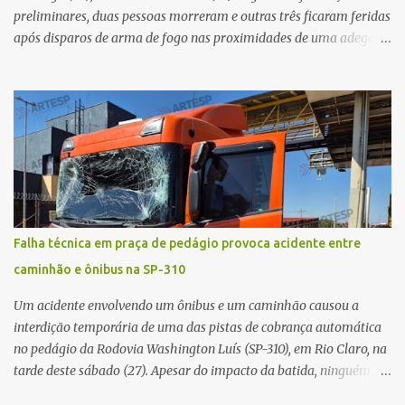
preliminares, duas pessoas morreram e outras três ficaram feridas
após disparos de arma de fogo nas proximidades de uma adega. O
caso aconteceu por volta das 20h40, na região da Avenida João
Vitte. De acordo com as primeiras informações, a confusão teria
começado dentro do estabelecimento e se estendido para a área
externa, quando dois homens armados passaram a efetuar
diversos disparos. Duas vítimas morreram ainda no local. Outras
três pessoas foram baleadas e socorridas. Até o momento, não
foram divulgadas informações oficiais sobre o estado de saúde dos
feridos. Equipes da Polícia Militar de Santa Gertrudes atenderam a
ocorrência e isolaram a área para o trabalho da perícia. Até a
Falha técnica em praça de pedágio provoca acidente entre
última atualização, nenhum suspeito havia sido preso. A Polícia
caminhão e ônibus na SP-310
Civil investigará a motivação da briga, a autoria dos disparos e as
circunstâncias do crime. A ocorrência segue em anda...
Um acidente envolvendo um ônibus e um caminhão causou a
interdição temporária de uma das pistas de cobrança automática
no pedágio da Rodovia Washington Luís (SP-310), em Rio Claro, na
tarde deste sábado (27). Apesar do impacto da batida, ninguém
ficou ferido. A ocorrência foi registrada por volta das 12h16, no