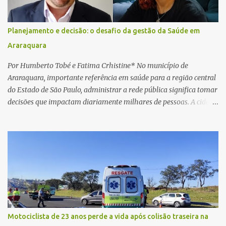
Na sequência, entrou em contato por telefone e encaminhou um
link, orientando a vítima a acessá-lo pelo computador para
concluir a suposta atualização cadastral. Após realizar o
Planejamento e decisão: o desafio da gestão da Saúde em
procedimento, a conta bancária ficou bloqueada por algumas
Araraquara
horas. Sem conseguir acessar o sistema, a vítima tentou
novamente contato com o suposto gerente, mas não obteve
Por Humberto Tobé e Fatima Crhistine* No município de
resposta. Na segunda-fe...
Araraquara, importante referência em saúde para a região central
do Estado de São Paulo, administrar a rede pública significa tomar
decisões que impactam diariamente milhares de pessoas. A cidade
concentra hospitais, unidades especializadas e serviços de média e
alta complexidade que atendem pacientes não apenas do
município, mas também de diversas cidades do entorno,
ampliando significativamente a responsabilidade da gestão sobre
o Sistema Único de Saúde (SUS). Nos últimos anos, o Governo
Federal tem ampliado investimentos destinados ao fortalecimento
da atenção básica, da infraestrutura hospitalar e da
regionalização dos serviços de saúde. Entretanto, em um cenário
de demandas crescentes e recursos necessariamente limitados, a
Motociclista de 23 anos perde a vida após colisão traseira na
principal missão da gestão pública não é apenas investir mais,