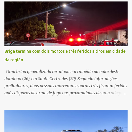
partida. Ainda segundo o registro policial, o condutor estacionou o
carro, certificou-se de que todas as portas estavam trancadas,
permaneceu com a chave de ignição e se ausentou do local por
cerca de dez minutos para buscar ajuda. Ao retornar, constatou
que o automóvel havia desaparecido. A vítima realizou buscas
pelas imediações, mas não conseguiu localizar o veículo.
Conforme o boletim, um menino de aproximadamente 10 anos
Briga termina com dois mortos e três feridos a tiros em cidade
relatou ter visto a Spin passando pelo local fazendo um forte ruído,
da região
característica compatível com o problema mecânico que o veículo
já apresentava antes do furto. O carro possui seguro e, segundo a
Uma briga generalizada terminou em tragédia na noite deste
v...
domingo (26), em Santa Gertrudes (SP). Segundo informações
preliminares, duas pessoas morreram e outras três ficaram feridas
após disparos de arma de fogo nas proximidades de uma adega. O
caso aconteceu por volta das 20h40, na região da Avenida João
Vitte. De acordo com as primeiras informações, a confusão teria
começado dentro do estabelecimento e se estendido para a área
externa, quando dois homens armados passaram a efetuar
diversos disparos. Duas vítimas morreram ainda no local. Outras