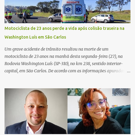
três pessoas foram baleadas e socorridas. Até o momento, não
foram divulgadas informações oficiais sobre o estado de saúde dos
feridos. Equipes da Polícia Militar de Santa Gertrudes atenderam a
ocorrência e isolaram a área para o trabalho da perícia. Até a
Motociclista de 23 anos perde a vida após colisão traseira na
última atualização, nenhum suspeito havia sido preso. A Polícia
Washington Luís em São Carlos
Civil investigará a motivação da briga, a autoria dos disparos e as
circunstâncias do crime. A ocorrência segue em anda...
Um grave acidente de trânsito resultou na morte de um
motociclista de 23 anos na manhã desta segunda-feira (27), na
Rodovia Washington Luís (SP-310), no km 238, sentido interior-
capital, em São Carlos. De acordo com as informações apuradas no
local, a vítima conduzia uma motocicleta quando acabou colidindo
na traseira de um Jeep Renegade. Segundo relato da condutora do
veículo, o trânsito estava lento e congestionado devido a obras
realizadas na rodovia, momento em que ocorreu o impacto. Com
a violência da colisão, o motociclista foi arremessado ao solo.
Testemunhas relataram que o capacete teria se desprendido
durante o acidente. O jovem sofreu ferimentos gravíssimos e
morreu ainda no local. Equipes de resgate e de atendimento da