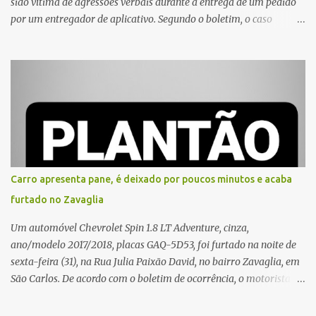
sido vítima de agressões verbais durante a entrega de um pedido
por um entregador de aplicativo. Segundo o boletim, o caso
ocorreu por volta das 17h de sexta-feira (31). A mulher afirmou
que o entregador teria acionado o interfone de forma equivocada
e, em seguida, passou a gritar em frente ao prédio, chamando a
atenção de moradores e de pessoas que estavam nas
proximidades. Ainda conforme o registro policial, a vítima relatou
que, ao receber a entrega, voltou a ser ofendida com palavras de
baixo calão e insultos. Ela informou à Polícia Civil que mora
sozinha e que se sentiu ameaçada, coagida e humilhada com a
situação. Fonte: São Carlos Agora
Carro apresenta pane, é deixado por poucos minutos e acaba
furtado no Zavaglia
Um automóvel Chevrolet Spin 1.8 LT Adventure, cinza,
ano/modelo 2017/2018, placas GAQ-5D53, foi furtado na noite de
sexta-feira (31), na Rua Julia Paixão David, no bairro Zavaglia, em
São Carlos. De acordo com o boletim de ocorrência, o motorista
seguia pela via quando o veículo apresentou uma pane elétrica no
painel, deixando de funcionar e impossibilitando uma nova