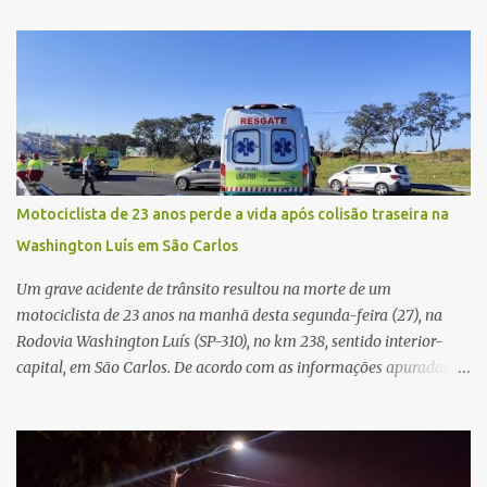
afirmava ser o novo gerente da conta bancária da empresa. O
suspeito alegou que seria necessário atualizar o cadastro da conta
e passou a orientar a vítima sobre os procedimentos que deveriam
ser realizados. Dias depois, o golpista enviou um documento em
PDF simulando uma comunicação oficial da instituição financeira.
Na sequência, entrou em contato por telefone e encaminhou um
link, orientando a vítima a acessá-lo pelo computador para
concluir a suposta atualização cadastral. Após realizar o
Motociclista de 23 anos perde a vida após colisão traseira na
procedimento, a conta bancária ficou bloqueada por algumas
Washington Luís em São Carlos
horas. Sem conseguir acessar o sistema, a vítima tentou
novamente contato com o suposto gerente, mas não obteve
Um grave acidente de trânsito resultou na morte de um
resposta. Na segunda-fe...
motociclista de 23 anos na manhã desta segunda-feira (27), na
Rodovia Washington Luís (SP-310), no km 238, sentido interior-
capital, em São Carlos. De acordo com as informações apuradas no
local, a vítima conduzia uma motocicleta quando acabou colidindo
na traseira de um Jeep Renegade. Segundo relato da condutora do
veículo, o trânsito estava lento e congestionado devido a obras
realizadas na rodovia, momento em que ocorreu o impacto. Com