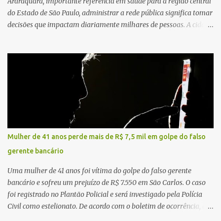
Araraquara, importante referência em saúde para a região central
do Estado de São Paulo, administrar a rede pública significa tomar
decisões que impactam diariamente milhares de pessoas. A cidade
concentra hospitais, unidades especializadas e serviços de média e
alta complexidade que atendem pacientes não apenas do
município, mas também de diversas cidades do entorno,
ampliando significativamente a responsabilidade da gestão sobre
o Sistema Único de Saúde (SUS). Nos últimos anos, o Governo
Federal tem ampliado investimentos destinados ao fortalecimento
da atenção básica, da infraestrutura hospitalar e da
regionalização dos serviços de saúde. Entretanto, em um cenário
de demandas crescentes e recursos necessariamente limitados, a
Mulher de 41 anos perde mais de R$ 7,5 mil em golpe do falso
principal missão da gestão pública não é apenas investir mais,
gerente bancário
mas decidir melhor onde investir para produzir o maior benefício
possível à população. Essa reflexão encontra respaldo tanto na
Uma mulher de 41 anos foi vítima do golpe do falso gerente
teoria da admini...
bancário e sofreu um prejuízo de R$ 7.550 em São Carlos. O caso
foi registrado no Plantão Policial e será investigado pela Polícia
Civil como estelionato. De acordo com o boletim de ocorrência, a
vítima recebeu contato pelo WhatsApp de um homem que