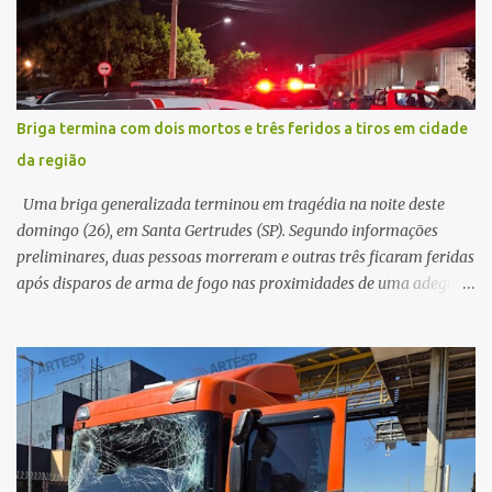
a violência da colisão, o motociclista foi arremessado ao solo.
Testemunhas relataram que o capacete teria se desprendido
durante o acidente. O jovem sofreu ferimentos gravíssimos e
morreu ainda no local. Equipes de resgate e de atendimento da
concessionária responsável pela rodovia foram acionadas e
Briga termina com dois mortos e três feridos a tiros em cidade
realizaram a sinalização da via, além de prestarem socorro à
da região
vítima. No entanto, o óbito foi constatado ainda no local do
acidente. A Polícia Militar Rodoviária compareceu para o registro
Uma briga generalizada terminou em tragédia na noite deste
da ocorrência...
domingo (26), em Santa Gertrudes (SP). Segundo informações
preliminares, duas pessoas morreram e outras três ficaram feridas
após disparos de arma de fogo nas proximidades de uma adega. O
caso aconteceu por volta das 20h40, na região da Avenida João
Vitte. De acordo com as primeiras informações, a confusão teria
começado dentro do estabelecimento e se estendido para a área
externa, quando dois homens armados passaram a efetuar
diversos disparos. Duas vítimas morreram ainda no local. Outras
três pessoas foram baleadas e socorridas. Até o momento, não
foram divulgadas informações oficiais sobre o estado de saúde dos