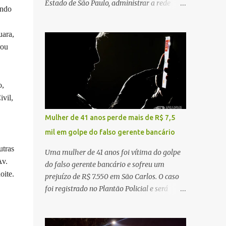
Estado de São Paulo, administrar a rede
ando
constataram o óbito da vítima. Fonte: São
pública significa tomar decisões que
Carlos Agora
impactam diariamente milhares de pessoas.
uara,
A cidade concentra hospitais, unidades
rou
especializadas e serviços de média e alta
complexidade que atendem pacientes não
apenas do município, mas também de
o,
diversas cidades do entorno, ampliando
ivil,
significativamente a responsabilidade da
gestão sobre o Sistema Único de Saúde
Mulher de 41 anos perde mais de R$ 7,5
(SUS). Nos últimos anos, o Governo Federal
mil em golpe do falso gerente bancário
tem ampliado investimentos destinados ao
fortalecimento da atenção básica, da
utras
Uma mulher de 41 anos foi vítima do golpe
infraestrutura hospitalar e da
Av.
do falso gerente bancário e sofreu um
regionalização dos serviços de saúde.
oite.
prejuízo de R$ 7.550 em São Carlos. O caso
Entretanto, em um cenário de demandas
foi registrado no Plantão Policial e será
crescentes e recursos necessariamente
investigado pela Polícia Civil como
limitados, a principal missão da gestão
estelionato. De acordo com o boletim de
pública não é apenas investir mais, mas
ocorrência, a vítima recebeu contato pelo