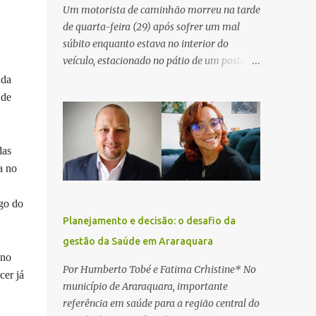
Um motorista de caminhão morreu na tarde
de quarta-feira (29) após sofrer um mal
súbito enquanto estava no interior do
veículo, estacionado no pátio de um posto de
serviços às margens da Rodovia Washington
 da
Luís (SP-310), na altura do km 261, em
 de
Araraquara. De acordo com informações da
Artesp, a concessionária foi acionada por
meio do telefone 0800 após relatos de que
das
havia um condutor inconsciente dentro de
a no
um caminhão. Equipes de resgate foram
rapidamente deslocadas ao local e
ego do
encontraram a vítima em parada
Planejamento e decisão: o desafio da
cardiorrespiratória. Os socorristas iniciaram
gestão da Saúde em Araraquara
imediatamente as manobras de reanimação
 no
cardiopulmonar (RCP), porém, apesar de
Por Humberto Tobé e Fatima Crhistine* No
cer já
todos os esforços, o motorista não
município de Araraquara, importante
respondeu aos procedimentos. Às 17h03,
referência em saúde para a região central do
médicos da Unidade de Suporte Avançado