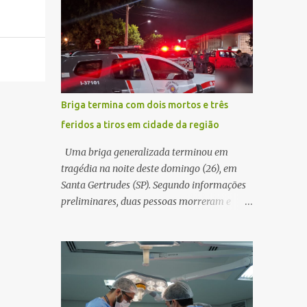
decidir melhor onde investir para produzir o
WhatsApp de um homem que afirmava ser
maior benefício possível à população. Essa
o novo gerente da conta bancária da
reflexão encontra respaldo tanto na teoria
empresa. O suspeito alegou que seria
da admini...
necessário atualizar o cadastro da conta e
passou a orientar a vítima sobre os
procedimentos que deveriam ser realizados.
Briga termina com dois mortos e três
Dias depois, o golpista enviou um
feridos a tiros em cidade da região
documento em PDF simulando uma
comunicação oficial da instituição
Uma briga generalizada terminou em
financeira. Na sequência, entrou em contato
tragédia na noite deste domingo (26), em
por telefone e encaminhou um link,
Santa Gertrudes (SP). Segundo informações
orientando a vítima a acessá-lo pelo
preliminares, duas pessoas morreram e
computador para concluir a suposta
outras três ficaram feridas após disparos de
atualização cadastral. Após realizar o
arma de fogo nas proximidades de uma
procedimento, a conta bancária ficou
adega. O caso aconteceu por volta das
bloqueada por algumas horas. Sem
20h40, na região da Avenida João Vitte. De
conseguir acessar o sistema, a vítima tentou
acordo com as primeiras informações, a
novamente contato com o suposto gerente,
confusão teria começado dentro do