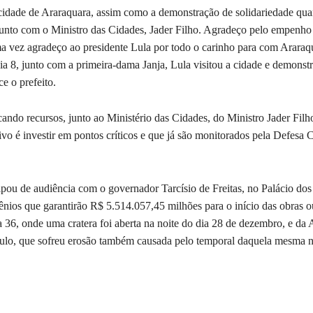
cidade de Araraquara, assim como a demonstração de solidariedade qu
 junto com o Ministro das Cidades, Jader Filho. Agradeço pelo empenho
ma vez agradeço ao presidente Lula por todo o carinho para com Araraq
dia 8, junto com a primeira-dama Janja, Lula visitou a cidade e demonst
e o prefeito.
do recursos, junto ao Ministério das Cidades, do Ministro Jader Filh
o é investir em pontos críticos e que já são monitorados pela Defesa C
cipou de audiência com o governador Tarcísio de Freitas, no Palácio dos
nios que garantirão R$ 5.514.057,45 milhões para o início das obras o
36, onde uma cratera foi aberta na noite do dia 28 de dezembro, e da 
aulo, que sofreu erosão também causada pelo temporal daquela mesma n