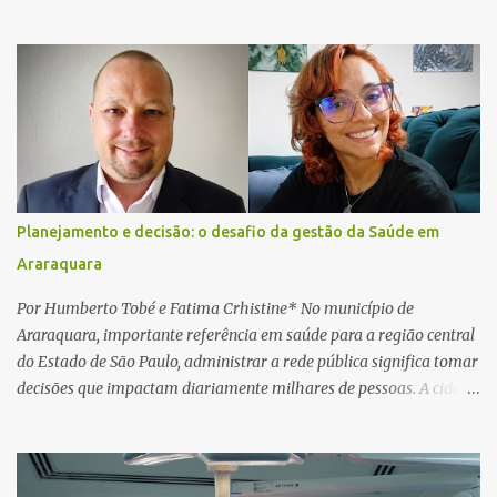
vítima recebeu contato pelo WhatsApp de um homem que
afirmava ser o novo gerente da conta bancária da empresa. O
suspeito alegou que seria necessário atualizar o cadastro da conta
e passou a orientar a vítima sobre os procedimentos que deveriam
ser realizados. Dias depois, o golpista enviou um documento em
PDF simulando uma comunicação oficial da instituição financeira.
Na sequência, entrou em contato por telefone e encaminhou um
link, orientando a vítima a acessá-lo pelo computador para
concluir a suposta atualização cadastral. Após realizar o
Planejamento e decisão: o desafio da gestão da Saúde em
procedimento, a conta bancária ficou bloqueada por algumas
Araraquara
horas. Sem conseguir acessar o sistema, a vítima tentou
novamente contato com o suposto gerente, mas não obteve
Por Humberto Tobé e Fatima Crhistine* No município de
resposta. Na segunda-fe...
Araraquara, importante referência em saúde para a região central
do Estado de São Paulo, administrar a rede pública significa tomar
decisões que impactam diariamente milhares de pessoas. A cidade
concentra hospitais, unidades especializadas e serviços de média e
alta complexidade que atendem pacientes não apenas do
município, mas também de diversas cidades do entorno,
ampliando significativamente a responsabilidade da gestão sobre