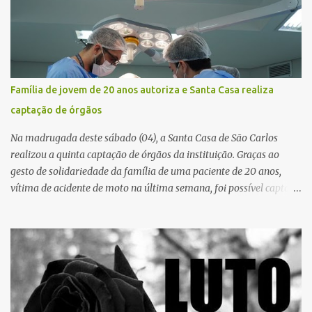
o Sistema Único de Saúde (SUS). Nos últimos anos, o Governo
Federal tem ampliado investimentos destinados ao fortalecimento
da atenção básica, da infraestrutura hospitalar e da
regionalização dos serviços de saúde. Entretanto, em um cenário
de demandas crescentes e recursos necessariamente limitados, a
Família de jovem de 20 anos autoriza e Santa Casa realiza
principal missão da gestão pública não é apenas investir mais,
captação de órgãos
mas decidir melhor onde investir para produzir o maior benefício
possível à população. Essa reflexão encontra respaldo tanto na
Na madrugada deste sábado (04), a Santa Casa de São Carlos
teoria da admini...
realizou a quinta captação de órgãos da instituição. Graças ao
gesto de solidariedade da família de uma paciente de 20 anos,
vítima de acidente de moto na última semana, foi possível captar o
coração, os rins e as córneas, possibilitando que até cinco pessoas
tenham uma nova oportunidade de vida por meio do transplante.
Por se tratar de um órgão com curto tempo de preservação, a
equipe responsável pela captação do coração chegou a São Carlos
em uma aeronave da Força Aérea Brasileira (FAB), garantindo
agilidade no transporte e na realização do procedimento. Após a
retirada do órgão, a Guarda Civil Municipal (GCM), por meio da