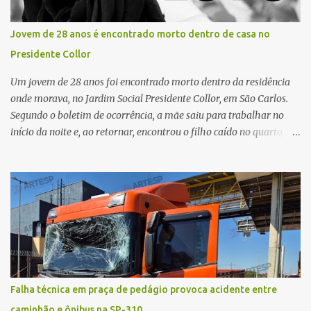
Prefeitura de São Carlos, realizou o transporte do coração até o
aeroporto, de onde a aeronave da FAB seguiu com o órgão para
Jovem de 28 anos é encontrado morto dentro de casa no
dar continuidade ao processo de transplante. A captação foi
Presidente Collor
coordenada pela Comissão Intra-Hospitalar de Doação de Órgãos
e Tecidos para Transplantes (CIHDOTT) da Santa Ca...
Um jovem de 28 anos foi encontrado morto dentro da residência
onde morava, no Jardim Social Presidente Collor, em São Carlos.
Segundo o boletim de ocorrência, a mãe saiu para trabalhar no
início da noite e, ao retornar, encontrou o filho caído no quarto,
com espuma na boca, acionando imediatamente o Samu. O
médico confirmou o óbito no local. Familiares informaram que o
jovem apresentava problemas de saúde. Fonte: São Carlos Agora
Falha técnica em praça de pedágio provoca acidente entre
caminhão e ônibus na SP-310