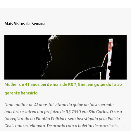
Mais Vistos da Semana
Mulher de 41 anos perde mais de R$ 7,5 mil em golpe do falso
gerente bancário
Uma mulher de 41 anos foi vítima do golpe do falso gerente
bancário e sofreu um prejuízo de R$ 7.550 em São Carlos. O caso
foi registrado no Plantão Policial e será investigado pela Polícia
Civil como estelionato. De acordo com o boletim de ocorrência, a