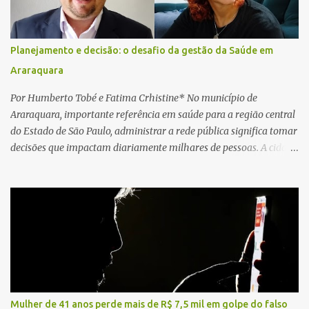
cardiopulmonar (RCP), porém, apesar de todos os esforços, o
motorista não respondeu aos procedimentos. Às 17h03, médicos
da Unidade de Suporte Avançado constataram o óbito da vítima.
Planejamento e decisão: o desafio da gestão da Saúde em
Fonte: São Carlos Agora
Araraquara
Por Humberto Tobé e Fatima Crhistine* No município de
Araraquara, importante referência em saúde para a região central
do Estado de São Paulo, administrar a rede pública significa tomar
decisões que impactam diariamente milhares de pessoas. A cidade
concentra hospitais, unidades especializadas e serviços de média e
alta complexidade que atendem pacientes não apenas do
município, mas também de diversas cidades do entorno,
ampliando significativamente a responsabilidade da gestão sobre
o Sistema Único de Saúde (SUS). Nos últimos anos, o Governo
Federal tem ampliado investimentos destinados ao fortalecimento
da atenção básica, da infraestrutura hospitalar e da
regionalização dos serviços de saúde. Entretanto, em um cenário
de demandas crescentes e recursos necessariamente limitados, a
Mulher de 41 anos perde mais de R$ 7,5 mil em golpe do falso