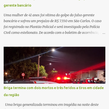
principal missão da gestão pública não é apenas investir mais,
gerente bancário
mas decidir melhor onde investir para produzir o maior benefício
possível à população. Essa reflexão encontra respaldo tanto na
Uma mulher de 41 anos foi vítima do golpe do falso gerente
teoria da admini...
bancário e sofreu um prejuízo de R$ 7.550 em São Carlos. O caso
foi registrado no Plantão Policial e será investigado pela Polícia
Civil como estelionato. De acordo com o boletim de ocorrência, a
vítima recebeu contato pelo WhatsApp de um homem que
afirmava ser o novo gerente da conta bancária da empresa. O
suspeito alegou que seria necessário atualizar o cadastro da conta
e passou a orientar a vítima sobre os procedimentos que deveriam
ser realizados. Dias depois, o golpista enviou um documento em
PDF simulando uma comunicação oficial da instituição financeira.
Na sequência, entrou em contato por telefone e encaminhou um
link, orientando a vítima a acessá-lo pelo computador para
concluir a suposta atualização cadastral. Após realizar o
Briga termina com dois mortos e três feridos a tiros em cidade
procedimento, a conta bancária ficou bloqueada por algumas
da região
horas. Sem conseguir acessar o sistema, a vítima tentou
novamente contato com o suposto gerente, mas não obteve
Uma briga generalizada terminou em tragédia na noite deste
resposta. Na segunda-fe...