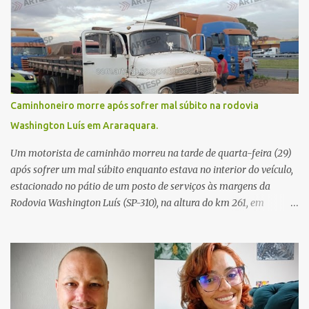
Caminhoneiro morre após sofrer mal súbito na rodovia
Washington Luís em Araraquara.
Um motorista de caminhão morreu na tarde de quarta-feira (29)
após sofrer um mal súbito enquanto estava no interior do veículo,
estacionado no pátio de um posto de serviços às margens da
Rodovia Washington Luís (SP-310), na altura do km 261, em
Araraquara. De acordo com informações da Artesp, a
concessionária foi acionada por meio do telefone 0800 após
relatos de que havia um condutor inconsciente dentro de um
caminhão. Equipes de resgate foram rapidamente deslocadas ao
local e encontraram a vítima em parada cardiorrespiratória. Os
socorristas iniciaram imediatamente as manobras de reanimação