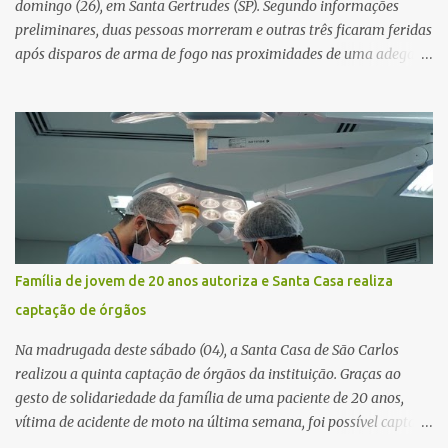
domingo (26), em Santa Gertrudes (SP). Segundo informações
preliminares, duas pessoas morreram e outras três ficaram feridas
após disparos de arma de fogo nas proximidades de uma adega. O
caso aconteceu por volta das 20h40, na região da Avenida João
Vitte. De acordo com as primeiras informações, a confusão teria
começado dentro do estabelecimento e se estendido para a área
externa, quando dois homens armados passaram a efetuar
diversos disparos. Duas vítimas morreram ainda no local. Outras
três pessoas foram baleadas e socorridas. Até o momento, não
foram divulgadas informações oficiais sobre o estado de saúde dos
feridos. Equipes da Polícia Militar de Santa Gertrudes atenderam a
ocorrência e isolaram a área para o trabalho da perícia. Até a
Família de jovem de 20 anos autoriza e Santa Casa realiza
última atualização, nenhum suspeito havia sido preso. A Polícia
captação de órgãos
Civil investigará a motivação da briga, a autoria dos disparos e as
circunstâncias do crime. A ocorrência segue em anda...
Na madrugada deste sábado (04), a Santa Casa de São Carlos
realizou a quinta captação de órgãos da instituição. Graças ao
gesto de solidariedade da família de uma paciente de 20 anos,
vítima de acidente de moto na última semana, foi possível captar o
coração, os rins e as córneas, possibilitando que até cinco pessoas