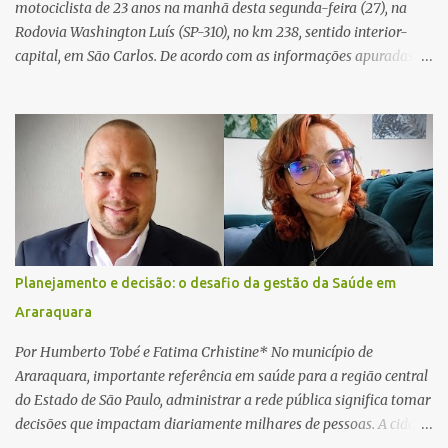
motociclista de 23 anos na manhã desta segunda-feira (27), na
Rodovia Washington Luís (SP-310), no km 238, sentido interior-
capital, em São Carlos. De acordo com as informações apuradas no
local, a vítima conduzia uma motocicleta quando acabou colidindo
na traseira de um Jeep Renegade. Segundo relato da condutora do
veículo, o trânsito estava lento e congestionado devido a obras
realizadas na rodovia, momento em que ocorreu o impacto. Com
a violência da colisão, o motociclista foi arremessado ao solo.
Testemunhas relataram que o capacete teria se desprendido
durante o acidente. O jovem sofreu ferimentos gravíssimos e
morreu ainda no local. Equipes de resgate e de atendimento da
concessionária responsável pela rodovia foram acionadas e
Planejamento e decisão: o desafio da gestão da Saúde em
realizaram a sinalização da via, além de prestarem socorro à
Araraquara
vítima. No entanto, o óbito foi constatado ainda no local do
acidente. A Polícia Militar Rodoviária compareceu para o registro
Por Humberto Tobé e Fatima Crhistine* No município de
da ocorrência...
Araraquara, importante referência em saúde para a região central
do Estado de São Paulo, administrar a rede pública significa tomar
decisões que impactam diariamente milhares de pessoas. A cidade
concentra hospitais, unidades especializadas e serviços de média e