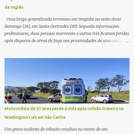
relatou ter visto a Spin passando pelo local fazendo um forte ruído,
da região
característica compatível com o problema mecânico que o veículo
já apresentava antes do furto. O carro possui seguro e, segundo a
Uma briga generalizada terminou em tragédia na noite deste
v...
domingo (26), em Santa Gertrudes (SP). Segundo informações
preliminares, duas pessoas morreram e outras três ficaram feridas
após disparos de arma de fogo nas proximidades de uma adega. O
caso aconteceu por volta das 20h40, na região da Avenida João
Vitte. De acordo com as primeiras informações, a confusão teria
começado dentro do estabelecimento e se estendido para a área
externa, quando dois homens armados passaram a efetuar
diversos disparos. Duas vítimas morreram ainda no local. Outras
três pessoas foram baleadas e socorridas. Até o momento, não
foram divulgadas informações oficiais sobre o estado de saúde dos
feridos. Equipes da Polícia Militar de Santa Gertrudes atenderam a
ocorrência e isolaram a área para o trabalho da perícia. Até a
Motociclista de 23 anos perde a vida após colisão traseira na
última atualização, nenhum suspeito havia sido preso. A Polícia
Washington Luís em São Carlos
Civil investigará a motivação da briga, a autoria dos disparos e as
circunstâncias do crime. A ocorrência segue em anda...
Um grave acidente de trânsito resultou na morte de um