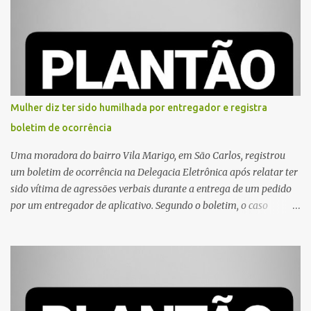
Mulher diz ter sido humilhada por entregador e registra
boletim de ocorrência
Uma moradora do bairro Vila Marigo, em São Carlos, registrou
um boletim de ocorrência na Delegacia Eletrônica após relatar ter
sido vítima de agressões verbais durante a entrega de um pedido
por um entregador de aplicativo. Segundo o boletim, o caso
ocorreu por volta das 17h de sexta-feira (31). A mulher afirmou
que o entregador teria acionado o interfone de forma equivocada
e, em seguida, passou a gritar em frente ao prédio, chamando a
atenção de moradores e de pessoas que estavam nas
proximidades. Ainda conforme o registro policial, a vítima relatou
que, ao receber a entrega, voltou a ser ofendida com palavras de