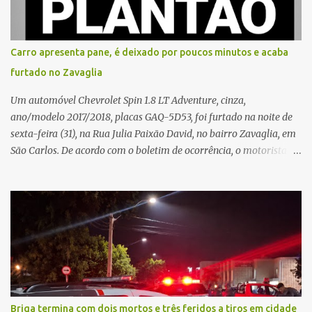
baixo calão e insultos. Ela informou à Polícia Civil que mora
sozinha e que se sentiu ameaçada, coagida e humilhada com a
situação. Fonte: São Carlos Agora
Carro apresenta pane, é deixado por poucos minutos e acaba
furtado no Zavaglia
Um automóvel Chevrolet Spin 1.8 LT Adventure, cinza,
ano/modelo 2017/2018, placas GAQ-5D53, foi furtado na noite de
sexta-feira (31), na Rua Julia Paixão David, no bairro Zavaglia, em
São Carlos. De acordo com o boletim de ocorrência, o motorista
seguia pela via quando o veículo apresentou uma pane elétrica no
painel, deixando de funcionar e impossibilitando uma nova
partida. Ainda segundo o registro policial, o condutor estacionou o
carro, certificou-se de que todas as portas estavam trancadas,
permaneceu com a chave de ignição e se ausentou do local por
cerca de dez minutos para buscar ajuda. Ao retornar, constatou
que o automóvel havia desaparecido. A vítima realizou buscas
pelas imediações, mas não conseguiu localizar o veículo.
Conforme o boletim, um menino de aproximadamente 10 anos
Briga termina com dois mortos e três feridos a tiros em cidade