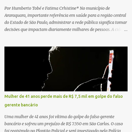
Por Humberto Tobé e Fatima Crhistine* No município de
Araraquara, importante referência em saúde para a região central
do Estado de São Paulo, administrar a rede pública significa tomar
decisões que impactam diariamente milhares de pessoas. A cidade
concentra hospitais, unidades especializadas e serviços de média e
alta complexidade que atendem pacientes não apenas do
município, mas também de diversas cidades do entorno,
ampliando significativamente a responsabilidade da gestão sobre
o Sistema Único de Saúde (SUS). Nos últimos anos, o Governo
Federal tem ampliado investimentos destinados ao fortalecimento
da atenção básica, da infraestrutura hospitalar e da
regionalização dos serviços de saúde. Entretanto, em um cenário
de demandas crescentes e recursos necessariamente limitados, a
Mulher de 41 anos perde mais de R$ 7,5 mil em golpe do falso
principal missão da gestão pública não é apenas investir mais,
gerente bancário
mas decidir melhor onde investir para produzir o maior benefício
possível à população. Essa reflexão encontra respaldo tanto na
Uma mulher de 41 anos foi vítima do golpe do falso gerente
teoria da admini...
bancário e sofreu um prejuízo de R$ 7.550 em São Carlos. O caso
foi registrado no Plantão Policial e será investigado pela Polícia