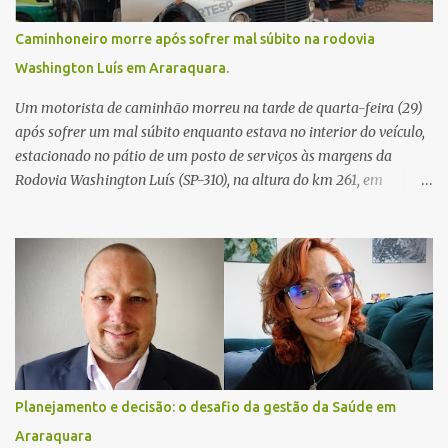
Caminhoneiro morre após sofrer mal súbito na rodovia
Washington Luís em Araraquara.
Um motorista de caminhão morreu na tarde de quarta-feira (29)
após sofrer um mal súbito enquanto estava no interior do veículo,
estacionado no pátio de um posto de serviços às margens da
Rodovia Washington Luís (SP-310), na altura do km 261, em
Araraquara. De acordo com informações da Artesp, a
concessionária foi acionada por meio do telefone 0800 após
relatos de que havia um condutor inconsciente dentro de um
caminhão. Equipes de resgate foram rapidamente deslocadas ao
local e encontraram a vítima em parada cardiorrespiratória. Os
socorristas iniciaram imediatamente as manobras de reanimação
cardiopulmonar (RCP), porém, apesar de todos os esforços, o
motorista não respondeu aos procedimentos. Às 17h03, médicos
da Unidade de Suporte Avançado constataram o óbito da vítima.
Planejamento e decisão: o desafio da gestão da Saúde em
Fonte: São Carlos Agora
Araraquara