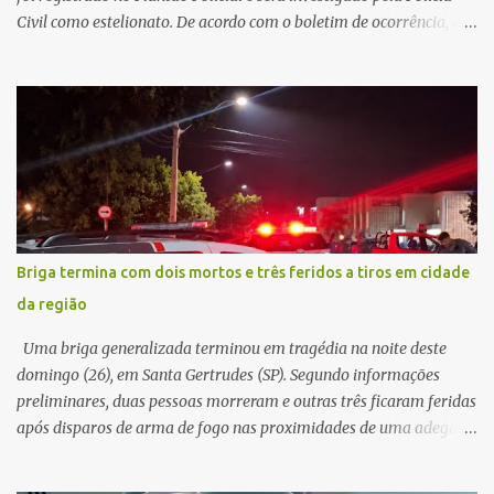
Civil como estelionato. De acordo com o boletim de ocorrência, a
vítima recebeu contato pelo WhatsApp de um homem que
afirmava ser o novo gerente da conta bancária da empresa. O
suspeito alegou que seria necessário atualizar o cadastro da conta
e passou a orientar a vítima sobre os procedimentos que deveriam
ser realizados. Dias depois, o golpista enviou um documento em
PDF simulando uma comunicação oficial da instituição financeira.
Na sequência, entrou em contato por telefone e encaminhou um
link, orientando a vítima a acessá-lo pelo computador para
concluir a suposta atualização cadastral. Após realizar o
Briga termina com dois mortos e três feridos a tiros em cidade
procedimento, a conta bancária ficou bloqueada por algumas
da região
horas. Sem conseguir acessar o sistema, a vítima tentou
novamente contato com o suposto gerente, mas não obteve
Uma briga generalizada terminou em tragédia na noite deste
resposta. Na segunda-fe...
domingo (26), em Santa Gertrudes (SP). Segundo informações
preliminares, duas pessoas morreram e outras três ficaram feridas
após disparos de arma de fogo nas proximidades de uma adega. O
caso aconteceu por volta das 20h40, na região da Avenida João
Vitte. De acordo com as primeiras informações, a confusão teria