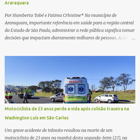
Araraquara
horas. Sem conseguir acessar o sistema, a vítima tentou
novamente contato com o suposto gerente, mas não obteve
Por Humberto Tobé e Fatima Crhistine* No município de
resposta. Na segunda-fe...
Araraquara, importante referência em saúde para a região central
do Estado de São Paulo, administrar a rede pública significa tomar
decisões que impactam diariamente milhares de pessoas. A cidade
concentra hospitais, unidades especializadas e serviços de média e
alta complexidade que atendem pacientes não apenas do
município, mas também de diversas cidades do entorno,
ampliando significativamente a responsabilidade da gestão sobre
o Sistema Único de Saúde (SUS). Nos últimos anos, o Governo
Federal tem ampliado investimentos destinados ao fortalecimento
da atenção básica, da infraestrutura hospitalar e da
regionalização dos serviços de saúde. Entretanto, em um cenário
de demandas crescentes e recursos necessariamente limitados, a
Motociclista de 23 anos perde a vida após colisão traseira na
principal missão da gestão pública não é apenas investir mais,
Washington Luís em São Carlos
mas decidir melhor onde investir para produzir o maior benefício
possível à população. Essa reflexão encontra respaldo tanto na
Um grave acidente de trânsito resultou na morte de um
teoria da admini...
motociclista de 23 anos na manhã desta segunda-feira (27), na