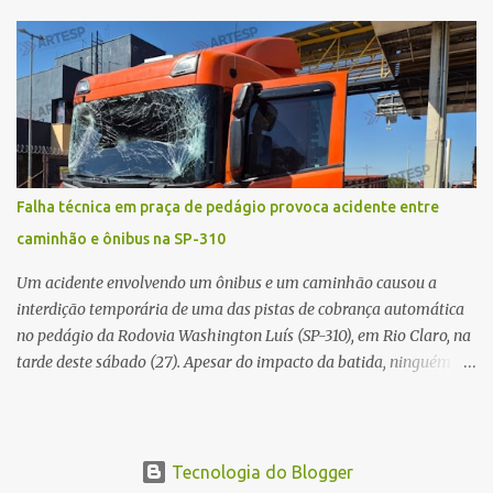
Vitte. De acordo com as primeiras informações, a confusão teria
começado dentro do estabelecimento e se estendido para a área
externa, quando dois homens armados passaram a efetuar
diversos disparos. Duas vítimas morreram ainda no local. Outras
três pessoas foram baleadas e socorridas. Até o momento, não
foram divulgadas informações oficiais sobre o estado de saúde dos
feridos. Equipes da Polícia Militar de Santa Gertrudes atenderam a
ocorrência e isolaram a área para o trabalho da perícia. Até a
Falha técnica em praça de pedágio provoca acidente entre
última atualização, nenhum suspeito havia sido preso. A Polícia
caminhão e ônibus na SP-310
Civil investigará a motivação da briga, a autoria dos disparos e as
circunstâncias do crime. A ocorrência segue em anda...
Um acidente envolvendo um ônibus e um caminhão causou a
interdição temporária de uma das pistas de cobrança automática
no pedágio da Rodovia Washington Luís (SP-310), em Rio Claro, na
tarde deste sábado (27). Apesar do impacto da batida, ninguém
ficou ferido. A ocorrência foi registrada por volta das 12h16, no
quilômetro 182, sentido norte. Segundo informações do Centro de
Controle Operacional (CCO) da concessionária Eixo SP, o acidente
aconteceu devido a uma falha técnica na praça de cobrança.
Tecnologia do Blogger