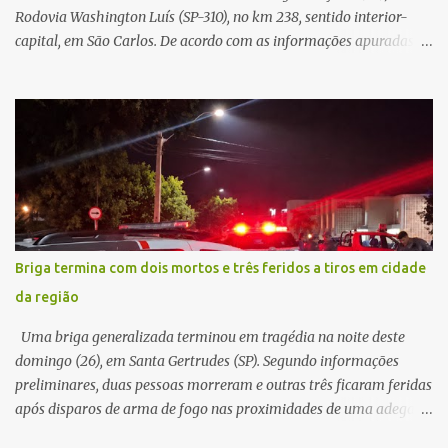
Rodovia Washington Luís (SP-310), no km 238, sentido interior-
capital, em São Carlos. De acordo com as informações apuradas no
local, a vítima conduzia uma motocicleta quando acabou colidindo
na traseira de um Jeep Renegade. Segundo relato da condutora do
veículo, o trânsito estava lento e congestionado devido a obras
realizadas na rodovia, momento em que ocorreu o impacto. Com
a violência da colisão, o motociclista foi arremessado ao solo.
Testemunhas relataram que o capacete teria se desprendido
durante o acidente. O jovem sofreu ferimentos gravíssimos e
morreu ainda no local. Equipes de resgate e de atendimento da
concessionária responsável pela rodovia foram acionadas e
Briga termina com dois mortos e três feridos a tiros em cidade
realizaram a sinalização da via, além de prestarem socorro à
da região
vítima. No entanto, o óbito foi constatado ainda no local do
acidente. A Polícia Militar Rodoviária compareceu para o registro
Uma briga generalizada terminou em tragédia na noite deste
da ocorrência...
domingo (26), em Santa Gertrudes (SP). Segundo informações
preliminares, duas pessoas morreram e outras três ficaram feridas
após disparos de arma de fogo nas proximidades de uma adega. O
caso aconteceu por volta das 20h40, na região da Avenida João