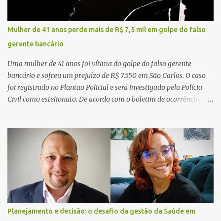
Mulher de 41 anos perde mais de R$ 7,5 mil em golpe do falso
gerente bancário
Uma mulher de 41 anos foi vítima do golpe do falso gerente
bancário e sofreu um prejuízo de R$ 7.550 em São Carlos. O caso
foi registrado no Plantão Policial e será investigado pela Polícia
Civil como estelionato. De acordo com o boletim de ocorrência, a
vítima recebeu contato pelo WhatsApp de um homem que
afirmava ser o novo gerente da conta bancária da empresa. O
suspeito alegou que seria necessário atualizar o cadastro da conta
e passou a orientar a vítima sobre os procedimentos que deveriam
ser realizados. Dias depois, o golpista enviou um documento em
PDF simulando uma comunicação oficial da instituição financeira.
Na sequência, entrou em contato por telefone e encaminhou um
link, orientando a vítima a acessá-lo pelo computador para
concluir a suposta atualização cadastral. Após realizar o
Planejamento e decisão: o desafio da gestão da Saúde em
procedimento, a conta bancária ficou bloqueada por algumas