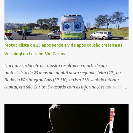
carro, certificou-se de que todas as portas estavam trancadas,
permaneceu com a chave de ignição e se ausentou do local por
cerca de dez minutos para buscar ajuda. Ao retornar, constatou
que o automóvel havia desaparecido. A vítima realizou buscas
pelas imediações, mas não conseguiu localizar o veículo.
Conforme o boletim, um menino de aproximadamente 10 anos
Motociclista de 23 anos perde a vida após colisão traseira na
relatou ter visto a Spin passando pelo local fazendo um forte ruído,
Washington Luís em São Carlos
característica compatível com o problema mecânico que o veículo
já apresentava antes do furto. O carro possui seguro e, segundo a
Um grave acidente de trânsito resultou na morte de um
v...
motociclista de 23 anos na manhã desta segunda-feira (27), na
Rodovia Washington Luís (SP-310), no km 238, sentido interior-
capital, em São Carlos. De acordo com as informações apuradas no
local, a vítima conduzia uma motocicleta quando acabou colidindo
na traseira de um Jeep Renegade. Segundo relato da condutora do
veículo, o trânsito estava lento e congestionado devido a obras
realizadas na rodovia, momento em que ocorreu o impacto. Com
a violência da colisão, o motociclista foi arremessado ao solo.
Testemunhas relataram que o capacete teria se desprendido