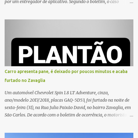
por um entregador de aplicativo. Segundo o boletim, o caso
ocorreu por volta das 17h de sexta-feira (31). A mulher afirmou
que o entregador teria acionado o interfone de forma equivocada
e, em seguida, passou a gritar em frente ao prédio, chamando a
atenção de moradores e de pessoas que estavam nas
proximidades. Ainda conforme o registro policial, a vítima relatou
que, ao receber a entrega, voltou a ser ofendida com palavras de
baixo calão e insultos. Ela informou à Polícia Civil que mora
sozinha e que se sentiu ameaçada, coagida e humilhada com a
situação. Fonte: São Carlos Agora
Carro apresenta pane, é deixado por poucos minutos e acaba
furtado no Zavaglia
Um automóvel Chevrolet Spin 1.8 LT Adventure, cinza,
ano/modelo 2017/2018, placas GAQ-5D53, foi furtado na noite de
sexta-feira (31), na Rua Julia Paixão David, no bairro Zavaglia, em
São Carlos. De acordo com o boletim de ocorrência, o motorista
seguia pela via quando o veículo apresentou uma pane elétrica no
painel, deixando de funcionar e impossibilitando uma nova
partida. Ainda segundo o registro policial, o condutor estacionou o