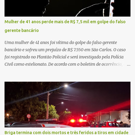
durante o acidente. O jovem sofreu ferimentos gravíssimos e
morreu ainda no local. Equipes de resgate e de atendimento da
concessionária responsável pela rodovia foram acionadas e
Mulher de 41 anos perde mais de R$ 7,5 mil em golpe do falso
realizaram a sinalização da via, além de prestarem socorro à
gerente bancário
vítima. No entanto, o óbito foi constatado ainda no local do
acidente. A Polícia Militar Rodoviária compareceu para o registro
Uma mulher de 41 anos foi vítima do golpe do falso gerente
da ocorrência...
bancário e sofreu um prejuízo de R$ 7.550 em São Carlos. O caso
foi registrado no Plantão Policial e será investigado pela Polícia
Civil como estelionato. De acordo com o boletim de ocorrência, a
vítima recebeu contato pelo WhatsApp de um homem que
afirmava ser o novo gerente da conta bancária da empresa. O
suspeito alegou que seria necessário atualizar o cadastro da conta
e passou a orientar a vítima sobre os procedimentos que deveriam
ser realizados. Dias depois, o golpista enviou um documento em
PDF simulando uma comunicação oficial da instituição financeira.
Na sequência, entrou em contato por telefone e encaminhou um
link, orientando a vítima a acessá-lo pelo computador para
concluir a suposta atualização cadastral. Após realizar o
Briga termina com dois mortos e três feridos a tiros em cidade