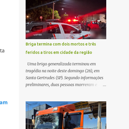
decidir melhor onde investir para produzir o
WhatsApp de um homem que afirmava ser
maior benefício possível à população. Essa
o novo gerente da conta bancária da
reflexão encontra respaldo tanto na teoria
empresa. O suspeito alegou que seria
da admini...
necessário atualizar o cadastro da conta e
passou a orientar a vítima sobre os
procedimentos que deveriam ser realizados.
Briga termina com dois mortos e três
Dias depois, o golpista enviou um
ta
feridos a tiros em cidade da região
documento em PDF simulando uma
comunicação oficial da instituição
Uma briga generalizada terminou em
financeira. Na sequência, entrou em contato
tragédia na noite deste domingo (26), em
por telefone e encaminhou um link,
Santa Gertrudes (SP). Segundo informações
orientando a vítima a acessá-lo pelo
preliminares, duas pessoas morreram e
computador para concluir a suposta
outras três ficaram feridas após disparos de
atualização cadastral. Após realizar o
arma de fogo nas proximidades de uma
ram
procedimento, a conta bancária ficou
adega. O caso aconteceu por volta das
bloqueada por algumas horas. Sem
20h40, na região da Avenida João Vitte. De
conseguir acessar o sistema, a vítima tentou
acordo com as primeiras informações, a
novamente contato com o suposto gerente,
confusão teria começado dentro do