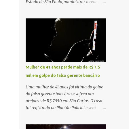
Estado de São Paulo, administrar a rede
constataram o óbito da vítima. Fonte: São
pública significa tomar decisões que
Carlos Agora
impactam diariamente milhares de pessoas.
A cidade concentra hospitais, unidades
especializadas e serviços de média e alta
complexidade que atendem pacientes não
apenas do município, mas também de
diversas cidades do entorno, ampliando
significativamente a responsabilidade da
gestão sobre o Sistema Único de Saúde
Mulher de 41 anos perde mais de R$ 7,5
(SUS). Nos últimos anos, o Governo Federal
mil em golpe do falso gerente bancário
tem ampliado investimentos destinados ao
fortalecimento da atenção básica, da
Uma mulher de 41 anos foi vítima do golpe
infraestrutura hospitalar e da
do falso gerente bancário e sofreu um
regionalização dos serviços de saúde.
prejuízo de R$ 7.550 em São Carlos. O caso
Entretanto, em um cenário de demandas
foi registrado no Plantão Policial e será
crescentes e recursos necessariamente
investigado pela Polícia Civil como
limitados, a principal missão da gestão
estelionato. De acordo com o boletim de
pública não é apenas investir mais, mas
ocorrência, a vítima recebeu contato pelo