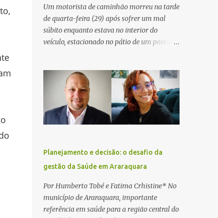
Um motorista de caminhão morreu na tarde
to,
de quarta-feira (29) após sofrer um mal
súbito enquanto estava no interior do
veículo, estacionado no pátio de um posto de
serviços às margens da Rodovia Washington
nte
Luís (SP-310), na altura do km 261, em
vam
Araraquara. De acordo com informações da
Artesp, a concessionária foi acionada por
meio do telefone 0800 após relatos de que
havia um condutor inconsciente dentro de
go
um caminhão. Equipes de resgate foram
 do
rapidamente deslocadas ao local e
encontraram a vítima em parada
Planejamento e decisão: o desafio da
cardiorrespiratória. Os socorristas iniciaram
gestão da Saúde em Araraquara
imediatamente as manobras de reanimação
cardiopulmonar (RCP), porém, apesar de
Por Humberto Tobé e Fatima Crhistine* No
todos os esforços, o motorista não
município de Araraquara, importante
respondeu aos procedimentos. Às 17h03,
referência em saúde para a região central do
médicos da Unidade de Suporte Avançado