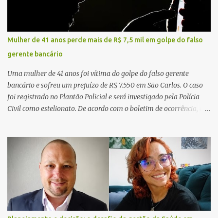
Mulher de 41 anos perde mais de R$ 7,5 mil em golpe do falso
gerente bancário
Uma mulher de 41 anos foi vítima do golpe do falso gerente
bancário e sofreu um prejuízo de R$ 7.550 em São Carlos. O caso
foi registrado no Plantão Policial e será investigado pela Polícia
Civil como estelionato. De acordo com o boletim de ocorrência, a
vítima recebeu contato pelo WhatsApp de um homem que
afirmava ser o novo gerente da conta bancária da empresa. O
suspeito alegou que seria necessário atualizar o cadastro da conta
e passou a orientar a vítima sobre os procedimentos que deveriam
ser realizados. Dias depois, o golpista enviou um documento em
PDF simulando uma comunicação oficial da instituição financeira.
Na sequência, entrou em contato por telefone e encaminhou um
link, orientando a vítima a acessá-lo pelo computador para
concluir a suposta atualização cadastral. Após realizar o