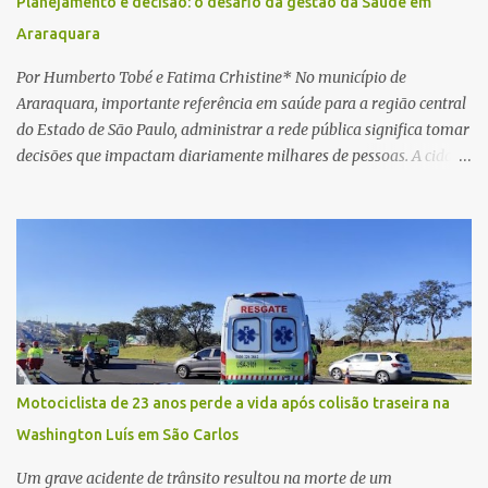
Planejamento e decisão: o desafio da gestão da Saúde em
procedimento, a conta bancária ficou bloqueada por algumas
Araraquara
horas. Sem conseguir acessar o sistema, a vítima tentou
novamente contato com o suposto gerente, mas não obteve
Por Humberto Tobé e Fatima Crhistine* No município de
resposta. Na segunda-fe...
Araraquara, importante referência em saúde para a região central
do Estado de São Paulo, administrar a rede pública significa tomar
decisões que impactam diariamente milhares de pessoas. A cidade
concentra hospitais, unidades especializadas e serviços de média e
alta complexidade que atendem pacientes não apenas do
município, mas também de diversas cidades do entorno,
ampliando significativamente a responsabilidade da gestão sobre
o Sistema Único de Saúde (SUS). Nos últimos anos, o Governo
Federal tem ampliado investimentos destinados ao fortalecimento
da atenção básica, da infraestrutura hospitalar e da
regionalização dos serviços de saúde. Entretanto, em um cenário
de demandas crescentes e recursos necessariamente limitados, a
Motociclista de 23 anos perde a vida após colisão traseira na
principal missão da gestão pública não é apenas investir mais,
Washington Luís em São Carlos
mas decidir melhor onde investir para produzir o maior benefício
possível à população. Essa reflexão encontra respaldo tanto na
Um grave acidente de trânsito resultou na morte de um