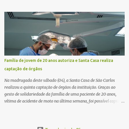
ficou ferido. A ocorrência foi registrada por volta das 12h16, no
quilômetro 182, sentido norte. Segundo informações do Centro de
Controle Operacional (CCO) da concessionária Eixo SP, o acidente
aconteceu devido a uma falha técnica na praça de cobrança.
Dinâmica do acidente De acordo com o relato do motorista do
ônibus (modelo M. Benz/Busscar), ao entrar na pista de cobrança
automática (AVI 20), a cancela eletrônica não realizou a abertura
automática, o que o obrigou a frear o veículo. Um caminhão
Scania P 360, que trafegava logo atrás, não conseguiu parar a
Família de jovem de 20 anos autoriza e Santa Casa realiza
tempo e colidiu contra a traseira do ônibus. Apesar da interdição
captação de órgãos
parcial da praça de pedágio, a concessionária informou que não
houve registro de congestionamento significativo no trecho, ...
Na madrugada deste sábado (04), a Santa Casa de São Carlos
realizou a quinta captação de órgãos da instituição. Graças ao
gesto de solidariedade da família de uma paciente de 20 anos,
vítima de acidente de moto na última semana, foi possível captar o
coração, os rins e as córneas, possibilitando que até cinco pessoas
tenham uma nova oportunidade de vida por meio do transplante.
Por se tratar de um órgão com curto tempo de preservação, a
equipe responsável pela captação do coração chegou a São Carlos