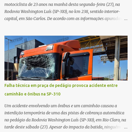
teoria da admini...
motociclista de 23 anos na manhã desta segunda-feira (27), na
Rodovia Washington Luís (SP-310), no km 238, sentido interior-
capital, em São Carlos. De acordo com as informações apuradas no
local, a vítima conduzia uma motocicleta quando acabou colidindo
na traseira de um Jeep Renegade. Segundo relato da condutora do
veículo, o trânsito estava lento e congestionado devido a obras
realizadas na rodovia, momento em que ocorreu o impacto. Com
a violência da colisão, o motociclista foi arremessado ao solo.
Testemunhas relataram que o capacete teria se desprendido
durante o acidente. O jovem sofreu ferimentos gravíssimos e
morreu ainda no local. Equipes de resgate e de atendimento da
concessionária responsável pela rodovia foram acionadas e
Falha técnica em praça de pedágio provoca acidente entre
realizaram a sinalização da via, além de prestarem socorro à
caminhão e ônibus na SP-310
vítima. No entanto, o óbito foi constatado ainda no local do
acidente. A Polícia Militar Rodoviária compareceu para o registro
Um acidente envolvendo um ônibus e um caminhão causou a
da ocorrência...
interdição temporária de uma das pistas de cobrança automática
no pedágio da Rodovia Washington Luís (SP-310), em Rio Claro, na
tarde deste sábado (27). Apesar do impacto da batida, ninguém