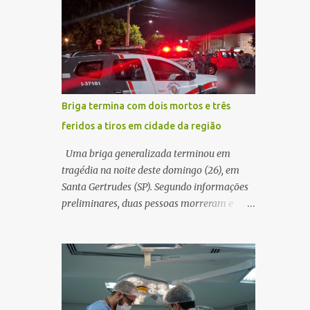
decidir melhor onde investir para produzir o
WhatsApp de um homem que afirmava ser
maior benefício possível à população. Essa
o novo gerente da conta bancária da
reflexão encontra respaldo tanto na teoria
empresa. O suspeito alegou que seria
da admini...
necessário atualizar o cadastro da conta e
passou a orientar a vítima sobre os
procedimentos que deveriam ser realizados.
Briga termina com dois mortos e três
Dias depois, o golpista enviou um
feridos a tiros em cidade da região
documento em PDF simulando uma
comunicação oficial da instituição
Uma briga generalizada terminou em
financeira. Na sequência, entrou em contato
tragédia na noite deste domingo (26), em
por telefone e encaminhou um link,
Santa Gertrudes (SP). Segundo informações
orientando a vítima a acessá-lo pelo
preliminares, duas pessoas morreram e
computador para concluir a suposta
outras três ficaram feridas após disparos de
atualização cadastral. Após realizar o
arma de fogo nas proximidades de uma
procedimento, a conta bancária ficou
adega. O caso aconteceu por volta das
bloqueada por algumas horas. Sem
20h40, na região da Avenida João Vitte. De
conseguir acessar o sistema, a vítima tentou
acordo com as primeiras informações, a
novamente contato com o suposto gerente,
confusão teria começado dentro do