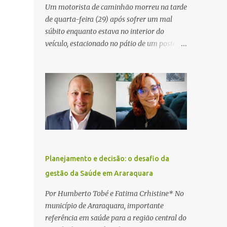
Um motorista de caminhão morreu na tarde
de quarta-feira (29) após sofrer um mal
súbito enquanto estava no interior do
veículo, estacionado no pátio de um posto de
serviços às margens da Rodovia Washington
Luís (SP-310), na altura do km 261, em
Araraquara. De acordo com informações da
Artesp, a concessionária foi acionada por
meio do telefone 0800 após relatos de que
havia um condutor inconsciente dentro de
um caminhão. Equipes de resgate foram
rapidamente deslocadas ao local e
encontraram a vítima em parada
Planejamento e decisão: o desafio da
cardiorrespiratória. Os socorristas iniciaram
gestão da Saúde em Araraquara
imediatamente as manobras de reanimação
cardiopulmonar (RCP), porém, apesar de
Por Humberto Tobé e Fatima Crhistine* No
todos os esforços, o motorista não
município de Araraquara, importante
respondeu aos procedimentos. Às 17h03,
referência em saúde para a região central do
médicos da Unidade de Suporte Avançado