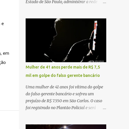
Estado de São Paulo, administrar a rede
constataram o óbito da vítima. Fonte: São
pública significa tomar decisões que
Carlos Agora
impactam diariamente milhares de pessoas.
A cidade concentra hospitais, unidades
e 
especializadas e serviços de média e alta
complexidade que atendem pacientes não
apenas do município, mas também de
diversas cidades do entorno, ampliando
, em 
significativamente a responsabilidade da
ão 
gestão sobre o Sistema Único de Saúde
Mulher de 41 anos perde mais de R$ 7,5
(SUS). Nos últimos anos, o Governo Federal
mil em golpe do falso gerente bancário
tem ampliado investimentos destinados ao
fortalecimento da atenção básica, da
Uma mulher de 41 anos foi vítima do golpe
infraestrutura hospitalar e da
do falso gerente bancário e sofreu um
regionalização dos serviços de saúde.
prejuízo de R$ 7.550 em São Carlos. O caso
Entretanto, em um cenário de demandas
foi registrado no Plantão Policial e será
crescentes e recursos necessariamente
investigado pela Polícia Civil como
limitados, a principal missão da gestão
estelionato. De acordo com o boletim de
pública não é apenas investir mais, mas
ocorrência, a vítima recebeu contato pelo