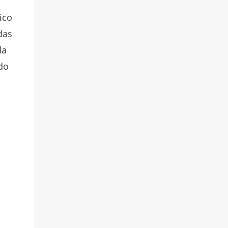
ico
das
da
do