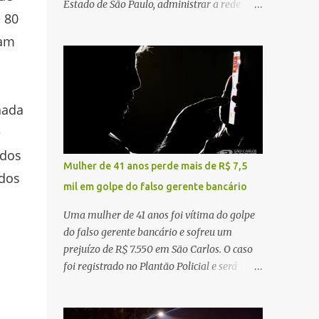
Estado de São Paulo, administrar a rede
constataram o óbito da vítima. Fonte: São
 80
pública significa tomar decisões que
Carlos Agora
impactam diariamente milhares de pessoas.
ram
A cidade concentra hospitais, unidades
especializadas e serviços de média e alta
complexidade que atendem pacientes não
apenas do município, mas também de
nada
diversas cidades do entorno, ampliando
e
significativamente a responsabilidade da
ados
gestão sobre o Sistema Único de Saúde
Mulher de 41 anos perde mais de R$ 7,5
(SUS). Nos últimos anos, o Governo Federal
 dos
mil em golpe do falso gerente bancário
tem ampliado investimentos destinados ao
fortalecimento da atenção básica, da
Uma mulher de 41 anos foi vítima do golpe
infraestrutura hospitalar e da
do falso gerente bancário e sofreu um
regionalização dos serviços de saúde.
prejuízo de R$ 7.550 em São Carlos. O caso
Entretanto, em um cenário de demandas
foi registrado no Plantão Policial e será
crescentes e recursos necessariamente
investigado pela Polícia Civil como
limitados, a principal missão da gestão
estelionato. De acordo com o boletim de
pública não é apenas investir mais, mas
ocorrência, a vítima recebeu contato pelo