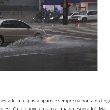
estade, a resposta aparece sempre na ponta da líng
 essa" ou "choveu muito acima do esperado". Mas