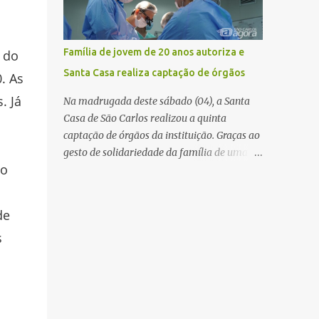
mas não obteve resposta. Na segunda-fe...
estabelecimento e se estendido para a área
externa, quando dois homens armados
passaram a efetuar diversos disparos. Duas
Família de jovem de 20 anos autoriza e
 do
vítimas morreram ainda no local. Outras
Santa Casa realiza captação de órgãos
. As
três pessoas foram baleadas e socorridas.
Até o momento, não foram divulgadas
. Já
Na madrugada deste sábado (04), a Santa
informações oficiais sobre o estado de saúde
Casa de São Carlos realizou a quinta
dos feridos. Equipes da Polícia Militar de
captação de órgãos da instituição. Graças ao
Santa Gertrudes atenderam a ocorrência e
gesto de solidariedade da família de uma
isolaram a área para o trabalho da perícia.
co
paciente de 20 anos, vítima de acidente de
Até a última atualização, nenhum suspeito
moto na última semana, foi possível captar
havia sido preso. A Polícia Civil investigará a
o coração, os rins e as córneas, possibilitando
de
motivação da briga, a autoria dos disparos e
que até cinco pessoas tenham uma nova
as circunstâncias do crime. A ocorrência
s
oportunidade de vida por meio do
segue em anda...
transplante. Por se tratar de um órgão com
curto tempo de preservação, a equipe
responsável pela captação do coração
chegou a São Carlos em uma aeronave da