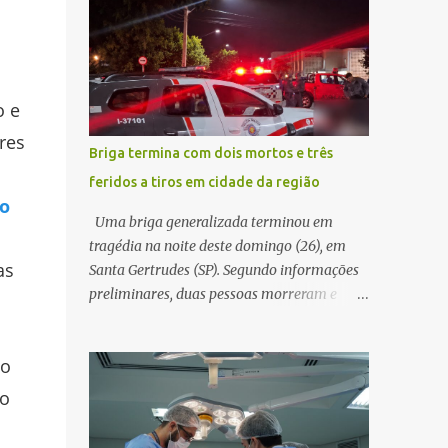
decidir melhor onde investir para produzir o
WhatsApp de um homem que afirmava ser
maior benefício possível à população. Essa
o novo gerente da conta bancária da
reflexão encontra respaldo tanto na teoria
empresa. O suspeito alegou que seria
da admini...
necessário atualizar o cadastro da conta e
o e
passou a orientar a vítima sobre os
res
procedimentos que deveriam ser realizados.
Briga termina com dois mortos e três
Dias depois, o golpista enviou um
feridos a tiros em cidade da região
documento em PDF simulando uma
o
comunicação oficial da instituição
Uma briga generalizada terminou em
financeira. Na sequência, entrou em contato
tragédia na noite deste domingo (26), em
por telefone e encaminhou um link,
as
Santa Gertrudes (SP). Segundo informações
orientando a vítima a acessá-lo pelo
preliminares, duas pessoas morreram e
computador para concluir a suposta
outras três ficaram feridas após disparos de
atualização cadastral. Após realizar o
arma de fogo nas proximidades de uma
procedimento, a conta bancária ficou
do
adega. O caso aconteceu por volta das
bloqueada por algumas horas. Sem
20h40, na região da Avenida João Vitte. De
mo
conseguir acessar o sistema, a vítima tentou
acordo com as primeiras informações, a
novamente contato com o suposto gerente,
confusão teria começado dentro do