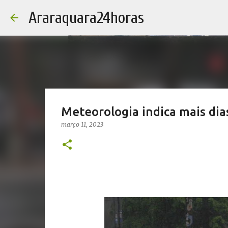
Araraquara24horas
Meteorologia indica mais dia
março 11, 2023