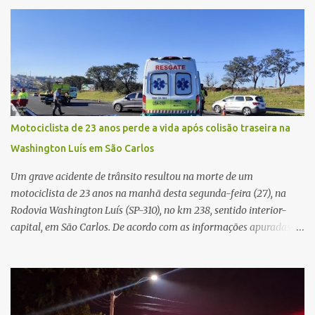
afirmava ser o novo gerente da conta bancária da empresa. O
suspeito alegou que seria necessário atualizar o cadastro da conta
e passou a orientar a vítima sobre os procedimentos que deveriam
ser realizados. Dias depois, o golpista enviou um documento em
PDF simulando uma comunicação oficial da instituição financeira.
Na sequência, entrou em contato por telefone e encaminhou um
link, orientando a vítima a acessá-lo pelo computador para
concluir a suposta atualização cadastral. Após realizar o
Motociclista de 23 anos perde a vida após colisão traseira na
procedimento, a conta bancária ficou bloqueada por algumas
Washington Luís em São Carlos
horas. Sem conseguir acessar o sistema, a vítima tentou
novamente contato com o suposto gerente, mas não obteve
Um grave acidente de trânsito resultou na morte de um
resposta. Na segunda-fe...
motociclista de 23 anos na manhã desta segunda-feira (27), na
Rodovia Washington Luís (SP-310), no km 238, sentido interior-
capital, em São Carlos. De acordo com as informações apuradas no
local, a vítima conduzia uma motocicleta quando acabou colidindo
na traseira de um Jeep Renegade. Segundo relato da condutora do
veículo, o trânsito estava lento e congestionado devido a obras
realizadas na rodovia, momento em que ocorreu o impacto. Com
a violência da colisão, o motociclista foi arremessado ao solo.