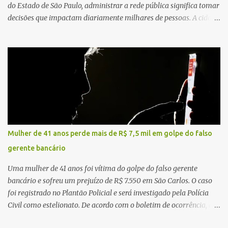
do Estado de São Paulo, administrar a rede pública significa tomar
decisões que impactam diariamente milhares de pessoas. A cidade
concentra hospitais, unidades especializadas e serviços de média e
alta complexidade que atendem pacientes não apenas do
município, mas também de diversas cidades do entorno,
ampliando significativamente a responsabilidade da gestão sobre
o Sistema Único de Saúde (SUS). Nos últimos anos, o Governo
Federal tem ampliado investimentos destinados ao fortalecimento
da atenção básica, da infraestrutura hospitalar e da
regionalização dos serviços de saúde. Entretanto, em um cenário
de demandas crescentes e recursos necessariamente limitados, a
Mulher de 41 anos perde mais de R$ 7,5 mil em golpe do falso
principal missão da gestão pública não é apenas investir mais,
gerente bancário
mas decidir melhor onde investir para produzir o maior benefício
possível à população. Essa reflexão encontra respaldo tanto na
Uma mulher de 41 anos foi vítima do golpe do falso gerente
teoria da admini...
bancário e sofreu um prejuízo de R$ 7.550 em São Carlos. O caso
foi registrado no Plantão Policial e será investigado pela Polícia
Civil como estelionato. De acordo com o boletim de ocorrência, a
vítima recebeu contato pelo WhatsApp de um homem que