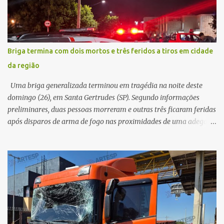
Testemunhas relataram que o capacete teria se desprendido
durante o acidente. O jovem sofreu ferimentos gravíssimos e
morreu ainda no local. Equipes de resgate e de atendimento da
concessionária responsável pela rodovia foram acionadas e
Briga termina com dois mortos e três feridos a tiros em cidade
realizaram a sinalização da via, além de prestarem socorro à
da região
vítima. No entanto, o óbito foi constatado ainda no local do
acidente. A Polícia Militar Rodoviária compareceu para o registro
Uma briga generalizada terminou em tragédia na noite deste
da ocorrência...
domingo (26), em Santa Gertrudes (SP). Segundo informações
preliminares, duas pessoas morreram e outras três ficaram feridas
após disparos de arma de fogo nas proximidades de uma adega. O
caso aconteceu por volta das 20h40, na região da Avenida João
Vitte. De acordo com as primeiras informações, a confusão teria
começado dentro do estabelecimento e se estendido para a área
externa, quando dois homens armados passaram a efetuar
diversos disparos. Duas vítimas morreram ainda no local. Outras
três pessoas foram baleadas e socorridas. Até o momento, não
foram divulgadas informações oficiais sobre o estado de saúde dos
feridos. Equipes da Polícia Militar de Santa Gertrudes atenderam a