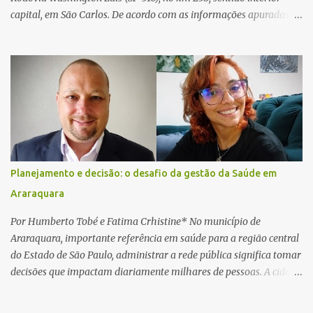
capital, em São Carlos. De acordo com as informações apuradas no
local, a vítima conduzia uma motocicleta quando acabou colidindo
na traseira de um Jeep Renegade. Segundo relato da condutora do
veículo, o trânsito estava lento e congestionado devido a obras
realizadas na rodovia, momento em que ocorreu o impacto. Com
a violência da colisão, o motociclista foi arremessado ao solo.
Testemunhas relataram que o capacete teria se desprendido
durante o acidente. O jovem sofreu ferimentos gravíssimos e
morreu ainda no local. Equipes de resgate e de atendimento da
concessionária responsável pela rodovia foram acionadas e
Planejamento e decisão: o desafio da gestão da Saúde em
realizaram a sinalização da via, além de prestarem socorro à
Araraquara
vítima. No entanto, o óbito foi constatado ainda no local do
acidente. A Polícia Militar Rodoviária compareceu para o registro
Por Humberto Tobé e Fatima Crhistine* No município de
da ocorrência...
Araraquara, importante referência em saúde para a região central
do Estado de São Paulo, administrar a rede pública significa tomar
decisões que impactam diariamente milhares de pessoas. A cidade
concentra hospitais, unidades especializadas e serviços de média e
alta complexidade que atendem pacientes não apenas do