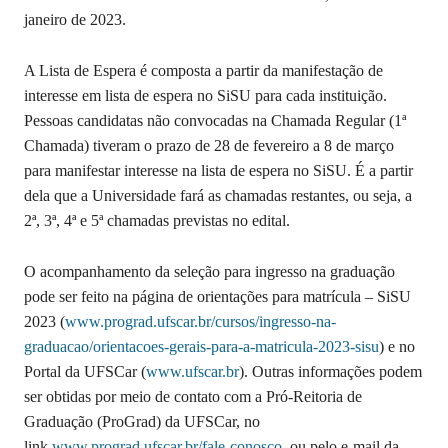
janeiro de 2023.
A Lista de Espera é composta a partir da manifestação de
interesse em lista de espera no SiSU para cada instituição.
Pessoas candidatas não convocadas na Chamada Regular (1ª
Chamada) tiveram o prazo de 28 de fevereiro a 8 de março
para manifestar interesse na lista de espera no SiSU. É a partir
dela que a Universidade fará as chamadas restantes, ou seja, a
2ª, 3ª, 4ª e 5ª chamadas previstas no edital.
O acompanhamento da seleção para ingresso na graduação
pode ser feito na página de orientações para matrícula – SiSU
2023 (
www.prograd.ufscar.br/cursos/ingresso-na-
graduacao/orientacoes-gerais-para-a-matricula-2023-sisu
) e no
Portal da UFSCar (
www.ufscar.br
). Outras informações podem
ser obtidas por meio de contato com a Pró-Reitoria de
Graduação (ProGrad) da UFSCar, no
link
www.prograd.ufscar.br/fale-conosco
, ou pelo e-mail da