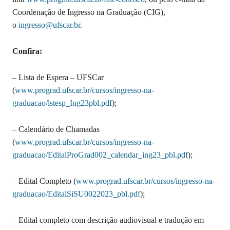
Coordenação de Ingresso na Graduação (CIG),
o
ingresso@ufscar.br
.
Confira:
– Lista de Espera – UFSCar
(
www.prograd.ufscar.br/cursos/ingresso-na-
graduacao/lstesp_Ing23pbl.pdf
);
– Calendário de Chamadas
(
www.prograd.ufscar.br/cursos/ingresso-na-
graduacao/EditalProGrad002_calendar_ing23_pbl.pdf
);
– Edital Completo (
www.prograd.ufscar.br/cursos/ingresso-na-
graduacao/EditalSiSU0022023_pbl.pdf
);
– Edital completo com descrição audiovisual e tradução em