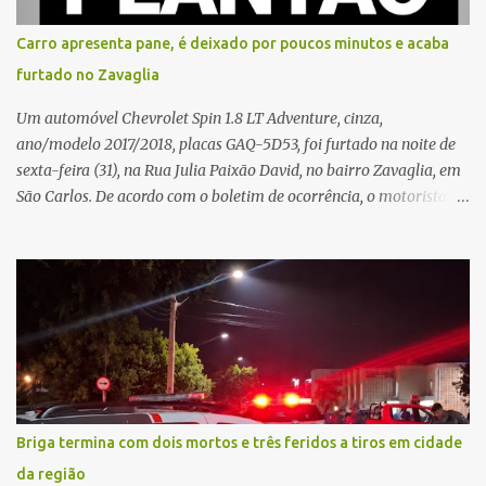
sozinha e que se sentiu ameaçada, coagida e humilhada com a
situação. Fonte: São Carlos Agora
Carro apresenta pane, é deixado por poucos minutos e acaba
furtado no Zavaglia
Um automóvel Chevrolet Spin 1.8 LT Adventure, cinza,
ano/modelo 2017/2018, placas GAQ-5D53, foi furtado na noite de
sexta-feira (31), na Rua Julia Paixão David, no bairro Zavaglia, em
São Carlos. De acordo com o boletim de ocorrência, o motorista
seguia pela via quando o veículo apresentou uma pane elétrica no
painel, deixando de funcionar e impossibilitando uma nova
partida. Ainda segundo o registro policial, o condutor estacionou o
carro, certificou-se de que todas as portas estavam trancadas,
permaneceu com a chave de ignição e se ausentou do local por
cerca de dez minutos para buscar ajuda. Ao retornar, constatou
que o automóvel havia desaparecido. A vítima realizou buscas
pelas imediações, mas não conseguiu localizar o veículo.
Conforme o boletim, um menino de aproximadamente 10 anos
Briga termina com dois mortos e três feridos a tiros em cidade
relatou ter visto a Spin passando pelo local fazendo um forte ruído,
da região
característica compatível com o problema mecânico que o veículo