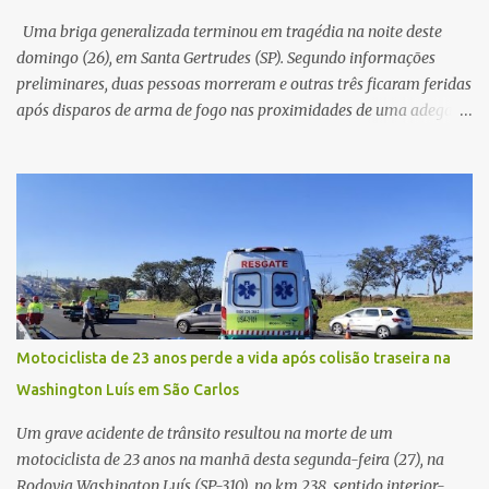
já apresentava antes do furto. O carro possui seguro e, segundo a
Uma briga generalizada terminou em tragédia na noite deste
v...
domingo (26), em Santa Gertrudes (SP). Segundo informações
preliminares, duas pessoas morreram e outras três ficaram feridas
após disparos de arma de fogo nas proximidades de uma adega. O
caso aconteceu por volta das 20h40, na região da Avenida João
Vitte. De acordo com as primeiras informações, a confusão teria
começado dentro do estabelecimento e se estendido para a área
externa, quando dois homens armados passaram a efetuar
diversos disparos. Duas vítimas morreram ainda no local. Outras
três pessoas foram baleadas e socorridas. Até o momento, não
foram divulgadas informações oficiais sobre o estado de saúde dos
feridos. Equipes da Polícia Militar de Santa Gertrudes atenderam a
ocorrência e isolaram a área para o trabalho da perícia. Até a
Motociclista de 23 anos perde a vida após colisão traseira na
última atualização, nenhum suspeito havia sido preso. A Polícia
Washington Luís em São Carlos
Civil investigará a motivação da briga, a autoria dos disparos e as
circunstâncias do crime. A ocorrência segue em anda...
Um grave acidente de trânsito resultou na morte de um
motociclista de 23 anos na manhã desta segunda-feira (27), na
Rodovia Washington Luís (SP-310), no km 238, sentido interior-