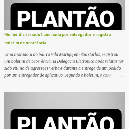
Mulher diz ter sido humilhada por entregador e registra
boletim de ocorrência
Uma moradora do bairro Vila Marigo, em São Carlos, registrou
um boletim de ocorrência na Delegacia Eletrônica após relatar ter
sido vítima de agressões verbais durante a entrega de um pedido
por um entregador de aplicativo. Segundo o boletim, o caso
ocorreu por volta das 17h de sexta-feira (31). A mulher afirmou
que o entregador teria acionado o interfone de forma equivocada
e, em seguida, passou a gritar em frente ao prédio, chamando a
atenção de moradores e de pessoas que estavam nas
proximidades. Ainda conforme o registro policial, a vítima relatou
que, ao receber a entrega, voltou a ser ofendida com palavras de
baixo calão e insultos. Ela informou à Polícia Civil que mora