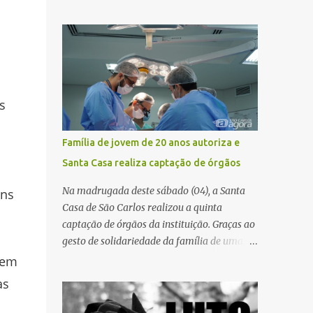
pública significa tomar decisões que
atualização cadastral. Após realizar o
impactam diariamente milhares de pessoas.
procedimento, a conta bancária ficou
A cidade concentra hospitais, unidades
bloqueada por algumas horas. Sem
especializadas e serviços de média e alta
conseguir acessar o sistema, a vítima tentou
complexidade que atendem pacientes não
novamente contato com o suposto gerente,
apenas do município, mas também de
mas não obteve resposta. Na segunda-fe...
diversas cidades do entorno, ampliando
s
significativamente a responsabilidade da
gestão sobre o Sistema Único de Saúde
Família de jovem de 20 anos autoriza e
(SUS). Nos últimos anos, o Governo Federal
Santa Casa realiza captação de órgãos
tem ampliado investimentos destinados ao
fortalecimento da atenção básica, da
Na madrugada deste sábado (04), a Santa
ens
infraestrutura hospitalar e da
Casa de São Carlos realizou a quinta
regionalização dos serviços de saúde.
captação de órgãos da instituição. Graças ao
Entretanto, em um cenário de demandas
gesto de solidariedade da família de uma
crescentes e recursos necessariamente
paciente de 20 anos, vítima de acidente de
rem
limitados, a principal missão da gestão
moto na última semana, foi possível captar
as
pública não é apenas investir mais, mas
o coração, os rins e as córneas, possibilitando
decidir melhor onde investir para produzir o
que até cinco pessoas tenham uma nova