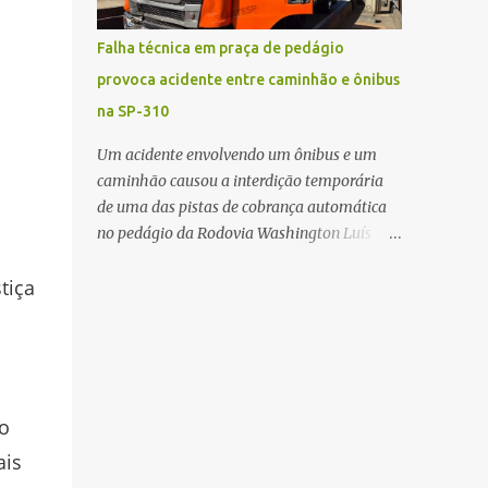
Agora
Falha técnica em praça de pedágio
provoca acidente entre caminhão e ônibus
na SP-310
Um acidente envolvendo um ônibus e um
caminhão causou a interdição temporária
de uma das pistas de cobrança automática
no pedágio da Rodovia Washington Luís
(SP-310), em Rio Claro, na tarde deste sábado
tiça
(27). Apesar do impacto da batida, ninguém
ficou ferido. A ocorrência foi registrada por
volta das 12h16, no quilômetro 182, sentido
norte. Segundo informações do Centro de
Controle Operacional (CCO) da
concessionária Eixo SP, o acidente aconteceu
o
devido a uma falha técnica na praça de
ais
cobrança. Dinâmica do acidente De acordo