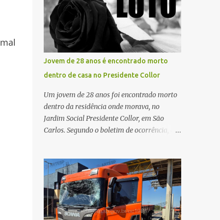
maior benefício possível à população. Essa
oportunidade de vida por meio do
reflexão encontra respaldo tanto na teoria
transplante. Por se tratar de um órgão com
da admini...
curto tempo de preservação, a equipe
 mal
responsável pela captação do coração
chegou a São Carlos em uma aeronave da
Jovem de 28 anos é encontrado morto
Força Aérea Brasileira (FAB), garantindo
dentro de casa no Presidente Collor
agilidade no transporte e na realização do
procedimento. Após a retirada do órgão, a
Um jovem de 28 anos foi encontrado morto
Guarda Civil Municipal (GCM), por meio da
dentro da residência onde morava, no
Prefeitura de São Carlos, realizou o
Jardim Social Presidente Collor, em São
transporte do coração até o aeroporto, de
Carlos. Segundo o boletim de ocorrência, a
onde a aeronave da FAB seguiu com o órgão
mãe saiu para trabalhar no início da noite e,
para dar continuidade ao processo de
ao retornar, encontrou o filho caído no
transplante. A captação foi coordenada pela
quarto, com espuma na boca, acionando
Comissão Intra-Hospitalar de Doação de
imediatamente o Samu. O médico
Órgãos e Tecidos para Transplantes
confirmou o óbito no local. Familiares
(CIHDOTT) da Santa Ca...
informaram que o jovem apresentava
problemas de saúde. Fonte: São Carlos