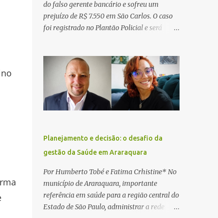
do falso gerente bancário e sofreu um
prejuízo de R$ 7.550 em São Carlos. O caso
foi registrado no Plantão Policial e será
investigado pela Polícia Civil como
estelionato. De acordo com o boletim de
ocorrência, a vítima recebeu contato pelo
ino
WhatsApp de um homem que afirmava ser
o novo gerente da conta bancária da
empresa. O suspeito alegou que seria
necessário atualizar o cadastro da conta e
passou a orientar a vítima sobre os
procedimentos que deveriam ser realizados.
Planejamento e decisão: o desafio da
Dias depois, o golpista enviou um
gestão da Saúde em Araraquara
documento em PDF simulando uma
m
comunicação oficial da instituição
Por Humberto Tobé e Fatima Crhistine* No
financeira. Na sequência, entrou em contato
irma
município de Araraquara, importante
por telefone e encaminhou um link,
referência em saúde para a região central do
e
orientando a vítima a acessá-lo pelo
Estado de São Paulo, administrar a rede
computador para concluir a suposta