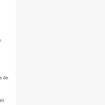
e
s de
ais