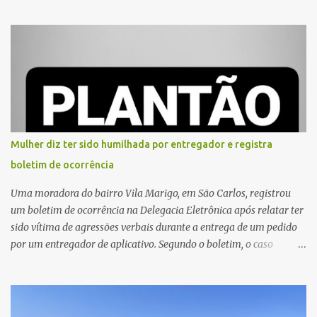
caso aconteceu por volta das 20h40, na região da Avenida João
Vitte. De acordo com as primeiras informações, a confusão teria
começado dentro do estabelecimento e se estendido para a área
externa, quando dois homens armados passaram a efetuar
diversos disparos. Duas vítimas morreram ainda no local. Outras
três pessoas foram baleadas e socorridas. Até o momento, não
foram divulgadas informações oficiais sobre o estado de saúde dos
feridos. Equipes da Polícia Militar de Santa Gertrudes atenderam a
ocorrência e isolaram a área para o trabalho da perícia. Até a
Mulher diz ter sido humilhada por entregador e registra
última atualização, nenhum suspeito havia sido preso. A Polícia
boletim de ocorrência
Civil investigará a motivação da briga, a autoria dos disparos e as
circunstâncias do crime. A ocorrência segue em anda...
Uma moradora do bairro Vila Marigo, em São Carlos, registrou
um boletim de ocorrência na Delegacia Eletrônica após relatar ter
sido vítima de agressões verbais durante a entrega de um pedido
por um entregador de aplicativo. Segundo o boletim, o caso
ocorreu por volta das 17h de sexta-feira (31). A mulher afirmou
que o entregador teria acionado o interfone de forma equivocada
e, em seguida, passou a gritar em frente ao prédio, chamando a
atenção de moradores e de pessoas que estavam nas