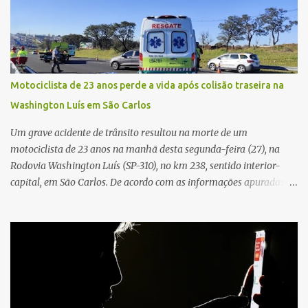
proximidades. Ainda conforme o registro policial, a vítima relatou
que, ao receber a entrega, voltou a ser ofendida com palavras de
baixo calão e insultos. Ela informou à Polícia Civil que mora
sozinha e que se sentiu ameaçada, coagida e humilhada com a
situação. Fonte: São Carlos Agora
Motociclista de 23 anos perde a vida após colisão traseira na
Washington Luís em São Carlos
Um grave acidente de trânsito resultou na morte de um
motociclista de 23 anos na manhã desta segunda-feira (27), na
Rodovia Washington Luís (SP-310), no km 238, sentido interior-
capital, em São Carlos. De acordo com as informações apuradas no
local, a vítima conduzia uma motocicleta quando acabou colidindo
na traseira de um Jeep Renegade. Segundo relato da condutora do
veículo, o trânsito estava lento e congestionado devido a obras
realizadas na rodovia, momento em que ocorreu o impacto. Com
a violência da colisão, o motociclista foi arremessado ao solo.
Testemunhas relataram que o capacete teria se desprendido
durante o acidente. O jovem sofreu ferimentos gravíssimos e