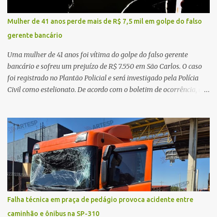
morreu ainda no local. Equipes de resgate e de atendimento da
concessionária responsável pela rodovia foram acionadas e
Mulher de 41 anos perde mais de R$ 7,5 mil em golpe do falso
realizaram a sinalização da via, além de prestarem socorro à
gerente bancário
vítima. No entanto, o óbito foi constatado ainda no local do
acidente. A Polícia Militar Rodoviária compareceu para o registro
Uma mulher de 41 anos foi vítima do golpe do falso gerente
da ocorrência...
bancário e sofreu um prejuízo de R$ 7.550 em São Carlos. O caso
foi registrado no Plantão Policial e será investigado pela Polícia
Civil como estelionato. De acordo com o boletim de ocorrência, a
vítima recebeu contato pelo WhatsApp de um homem que
afirmava ser o novo gerente da conta bancária da empresa. O
suspeito alegou que seria necessário atualizar o cadastro da conta
e passou a orientar a vítima sobre os procedimentos que deveriam
ser realizados. Dias depois, o golpista enviou um documento em
PDF simulando uma comunicação oficial da instituição financeira.
Na sequência, entrou em contato por telefone e encaminhou um
link, orientando a vítima a acessá-lo pelo computador para
concluir a suposta atualização cadastral. Após realizar o
Falha técnica em praça de pedágio provoca acidente entre
procedimento, a conta bancária ficou bloqueada por algumas
caminhão e ônibus na SP-310