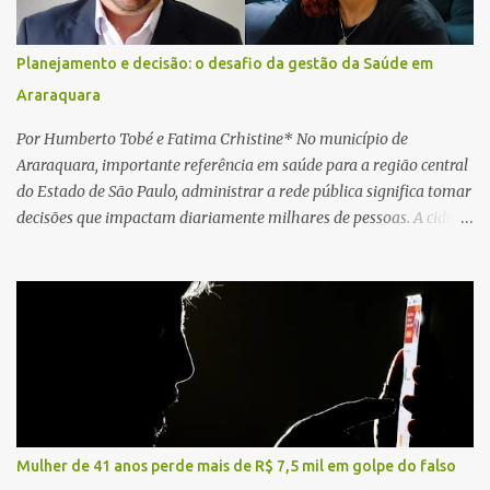
motorista não respondeu aos procedimentos. Às 17h03, médicos
da Unidade de Suporte Avançado constataram o óbito da vítima.
Planejamento e decisão: o desafio da gestão da Saúde em
Fonte: São Carlos Agora
Araraquara
Por Humberto Tobé e Fatima Crhistine* No município de
Araraquara, importante referência em saúde para a região central
do Estado de São Paulo, administrar a rede pública significa tomar
decisões que impactam diariamente milhares de pessoas. A cidade
concentra hospitais, unidades especializadas e serviços de média e
alta complexidade que atendem pacientes não apenas do
município, mas também de diversas cidades do entorno,
ampliando significativamente a responsabilidade da gestão sobre
o Sistema Único de Saúde (SUS). Nos últimos anos, o Governo
Federal tem ampliado investimentos destinados ao fortalecimento
da atenção básica, da infraestrutura hospitalar e da
regionalização dos serviços de saúde. Entretanto, em um cenário
de demandas crescentes e recursos necessariamente limitados, a
Mulher de 41 anos perde mais de R$ 7,5 mil em golpe do falso
principal missão da gestão pública não é apenas investir mais,