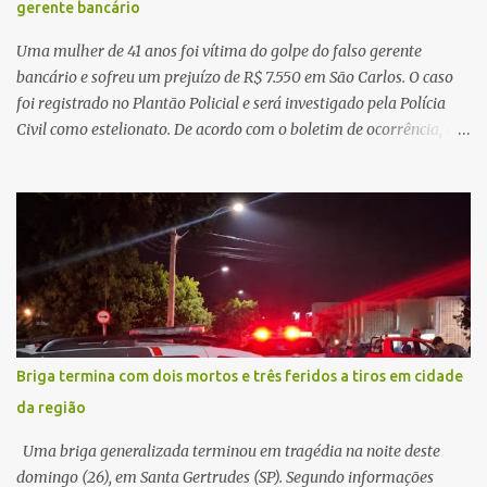
gerente bancário
mas decidir melhor onde investir para produzir o maior benefício
possível à população. Essa reflexão encontra respaldo tanto na
Uma mulher de 41 anos foi vítima do golpe do falso gerente
teoria da admini...
bancário e sofreu um prejuízo de R$ 7.550 em São Carlos. O caso
foi registrado no Plantão Policial e será investigado pela Polícia
Civil como estelionato. De acordo com o boletim de ocorrência, a
vítima recebeu contato pelo WhatsApp de um homem que
afirmava ser o novo gerente da conta bancária da empresa. O
suspeito alegou que seria necessário atualizar o cadastro da conta
e passou a orientar a vítima sobre os procedimentos que deveriam
ser realizados. Dias depois, o golpista enviou um documento em
PDF simulando uma comunicação oficial da instituição financeira.
Na sequência, entrou em contato por telefone e encaminhou um
link, orientando a vítima a acessá-lo pelo computador para
concluir a suposta atualização cadastral. Após realizar o
Briga termina com dois mortos e três feridos a tiros em cidade
procedimento, a conta bancária ficou bloqueada por algumas
da região
horas. Sem conseguir acessar o sistema, a vítima tentou
novamente contato com o suposto gerente, mas não obteve
Uma briga generalizada terminou em tragédia na noite deste
resposta. Na segunda-fe...
domingo (26), em Santa Gertrudes (SP). Segundo informações