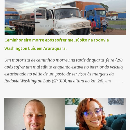
Caminhoneiro morre após sofrer mal súbito na rodovia
Washington Luís em Araraquara.
Um motorista de caminhão morreu na tarde de quarta-feira (29)
após sofrer um mal súbito enquanto estava no interior do veículo,
estacionado no pátio de um posto de serviços às margens da
Rodovia Washington Luís (SP-310), na altura do km 261, em
Araraquara. De acordo com informações da Artesp, a
concessionária foi acionada por meio do telefone 0800 após
relatos de que havia um condutor inconsciente dentro de um
caminhão. Equipes de resgate foram rapidamente deslocadas ao
local e encontraram a vítima em parada cardiorrespiratória. Os
socorristas iniciaram imediatamente as manobras de reanimação
cardiopulmonar (RCP), porém, apesar de todos os esforços, o