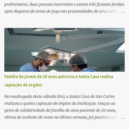
preliminares, duas pessoas morreram e outras três ficaram feridas
após disparos de arma de fogo nas proximidades de uma adega. O
caso aconteceu por volta das 20h40, na região da Avenida João
Vitte. De acordo com as primeiras informações, a confusão teria
começado dentro do estabelecimento e se estendido para a área
externa, quando dois homens armados passaram a efetuar
diversos disparos. Duas vítimas morreram ainda no local. Outras
três pessoas foram baleadas e socorridas. Até o momento, não
foram divulgadas informações oficiais sobre o estado de saúde dos
feridos. Equipes da Polícia Militar de Santa Gertrudes atenderam a
ocorrência e isolaram a área para o trabalho da perícia. Até a
Família de jovem de 20 anos autoriza e Santa Casa realiza
última atualização, nenhum suspeito havia sido preso. A Polícia
captação de órgãos
Civil investigará a motivação da briga, a autoria dos disparos e as
circunstâncias do crime. A ocorrência segue em anda...
Na madrugada deste sábado (04), a Santa Casa de São Carlos
realizou a quinta captação de órgãos da instituição. Graças ao
gesto de solidariedade da família de uma paciente de 20 anos,
vítima de acidente de moto na última semana, foi possível captar o
coração, os rins e as córneas, possibilitando que até cinco pessoas