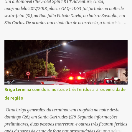
Um automóvel Chevrolet Spin 1.8 LT Adventure, cinza,
ano/modelo 2017/2018, placas GAQ-5D53, foi furtado na noite de
sexta-feira (31), na Rua Julia Paixão David, no bairro Zavaglia, em
São Carlos. De acordo com o boletim de ocorrência, o motorista
seguia pela via quando o veículo apresentou uma pane elétrica no
painel, deixando de funcionar e impossibilitando uma nova
partida. Ainda segundo o registro policial, o condutor estacionou o
carro, certificou-se de que todas as portas estavam trancadas,
permaneceu com a chave de ignição e se ausentou do local por
cerca de dez minutos para buscar ajuda. Ao retornar, constatou
que o automóvel havia desaparecido. A vítima realizou buscas
pelas imediações, mas não conseguiu localizar o veículo.
Conforme o boletim, um menino de aproximadamente 10 anos
Briga termina com dois mortos e três feridos a tiros em cidade
relatou ter visto a Spin passando pelo local fazendo um forte ruído,
da região
característica compatível com o problema mecânico que o veículo
já apresentava antes do furto. O carro possui seguro e, segundo a
Uma briga generalizada terminou em tragédia na noite deste
v...
domingo (26), em Santa Gertrudes (SP). Segundo informações
preliminares, duas pessoas morreram e outras três ficaram feridas
após disparos de arma de fogo nas proximidades de uma adega. O