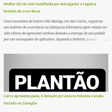
Mulher diz ter sido humilhada por entregador e registra
boletim de ocorrência
Uma moradora do bairro Vila Marigo, em São Carlos, registrou
um boletim de ocorrência na Delegacia Eletrônica após relatar ter
sido vítima de agressões verbais durante a entrega de um pedido
por um entregador de aplicativo. Segundo o boletim, o caso
ocorreu por volta das 17h de sexta-feira (31). A mulher afirmou
que o entregador teria acionado o interfone de forma equivocada
e, em seguida, passou a gritar em frente ao prédio, chamando a
atenção de moradores e de pessoas que estavam nas
proximidades. Ainda conforme o registro policial, a vítima relatou
que, ao receber a entrega, voltou a ser ofendida com palavras de
baixo calão e insultos. Ela informou à Polícia Civil que mora
sozinha e que se sentiu ameaçada, coagida e humilhada com a
situação. Fonte: São Carlos Agora
Carro apresenta pane, é deixado por poucos minutos e acaba
furtado no Zavaglia