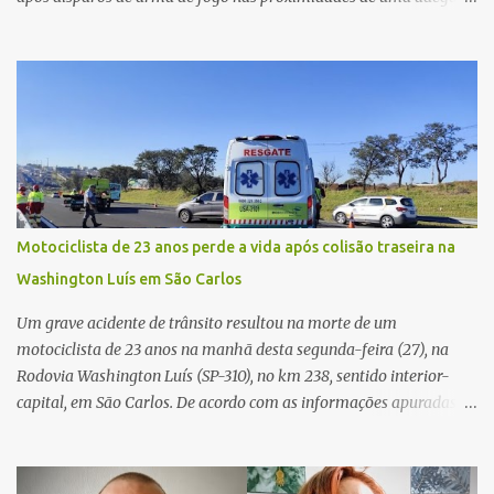
caso aconteceu por volta das 20h40, na região da Avenida João
Vitte. De acordo com as primeiras informações, a confusão teria
começado dentro do estabelecimento e se estendido para a área
externa, quando dois homens armados passaram a efetuar
diversos disparos. Duas vítimas morreram ainda no local. Outras
três pessoas foram baleadas e socorridas. Até o momento, não
foram divulgadas informações oficiais sobre o estado de saúde dos
feridos. Equipes da Polícia Militar de Santa Gertrudes atenderam a
ocorrência e isolaram a área para o trabalho da perícia. Até a
Motociclista de 23 anos perde a vida após colisão traseira na
última atualização, nenhum suspeito havia sido preso. A Polícia
Washington Luís em São Carlos
Civil investigará a motivação da briga, a autoria dos disparos e as
circunstâncias do crime. A ocorrência segue em anda...
Um grave acidente de trânsito resultou na morte de um
motociclista de 23 anos na manhã desta segunda-feira (27), na
Rodovia Washington Luís (SP-310), no km 238, sentido interior-
capital, em São Carlos. De acordo com as informações apuradas no
local, a vítima conduzia uma motocicleta quando acabou colidindo
na traseira de um Jeep Renegade. Segundo relato da condutora do
veículo, o trânsito estava lento e congestionado devido a obras