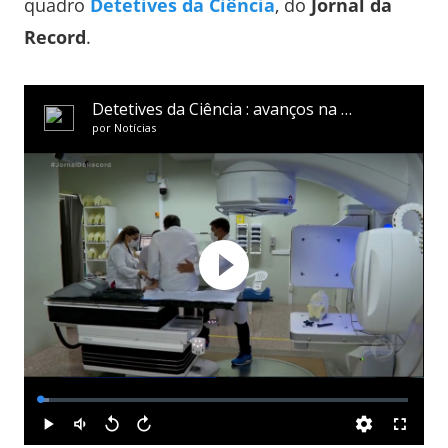
quadro
Detetives da Ciência
, do
Jornal da
Record
.