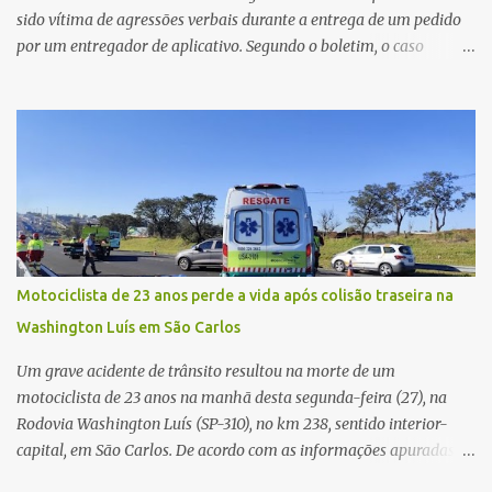
sido vítima de agressões verbais durante a entrega de um pedido
por um entregador de aplicativo. Segundo o boletim, o caso
ocorreu por volta das 17h de sexta-feira (31). A mulher afirmou
que o entregador teria acionado o interfone de forma equivocada
e, em seguida, passou a gritar em frente ao prédio, chamando a
atenção de moradores e de pessoas que estavam nas
proximidades. Ainda conforme o registro policial, a vítima relatou
que, ao receber a entrega, voltou a ser ofendida com palavras de
baixo calão e insultos. Ela informou à Polícia Civil que mora
sozinha e que se sentiu ameaçada, coagida e humilhada com a
situação. Fonte: São Carlos Agora
Motociclista de 23 anos perde a vida após colisão traseira na
Washington Luís em São Carlos
Um grave acidente de trânsito resultou na morte de um
motociclista de 23 anos na manhã desta segunda-feira (27), na
Rodovia Washington Luís (SP-310), no km 238, sentido interior-
capital, em São Carlos. De acordo com as informações apuradas no
local, a vítima conduzia uma motocicleta quando acabou colidindo