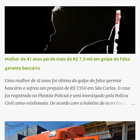
na traseira de um Jeep Renegade. Segundo relato da condutora do
veículo, o trânsito estava lento e congestionado devido a obras
realizadas na rodovia, momento em que ocorreu o impacto. Com
a violência da colisão, o motociclista foi arremessado ao solo.
Testemunhas relataram que o capacete teria se desprendido
durante o acidente. O jovem sofreu ferimentos gravíssimos e
morreu ainda no local. Equipes de resgate e de atendimento da
concessionária responsável pela rodovia foram acionadas e
Mulher de 41 anos perde mais de R$ 7,5 mil em golpe do falso
realizaram a sinalização da via, além de prestarem socorro à
gerente bancário
vítima. No entanto, o óbito foi constatado ainda no local do
acidente. A Polícia Militar Rodoviária compareceu para o registro
Uma mulher de 41 anos foi vítima do golpe do falso gerente
da ocorrência...
bancário e sofreu um prejuízo de R$ 7.550 em São Carlos. O caso
foi registrado no Plantão Policial e será investigado pela Polícia
Civil como estelionato. De acordo com o boletim de ocorrência, a
vítima recebeu contato pelo WhatsApp de um homem que
afirmava ser o novo gerente da conta bancária da empresa. O
suspeito alegou que seria necessário atualizar o cadastro da conta
e passou a orientar a vítima sobre os procedimentos que deveriam