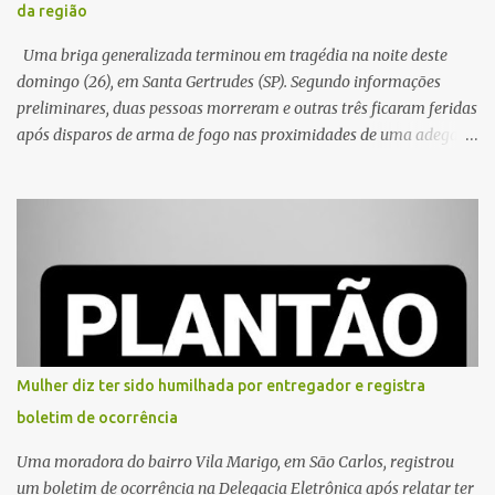
da região
Uma briga generalizada terminou em tragédia na noite deste
domingo (26), em Santa Gertrudes (SP). Segundo informações
preliminares, duas pessoas morreram e outras três ficaram feridas
após disparos de arma de fogo nas proximidades de uma adega. O
caso aconteceu por volta das 20h40, na região da Avenida João
Vitte. De acordo com as primeiras informações, a confusão teria
começado dentro do estabelecimento e se estendido para a área
externa, quando dois homens armados passaram a efetuar
diversos disparos. Duas vítimas morreram ainda no local. Outras
três pessoas foram baleadas e socorridas. Até o momento, não
foram divulgadas informações oficiais sobre o estado de saúde dos
feridos. Equipes da Polícia Militar de Santa Gertrudes atenderam a
ocorrência e isolaram a área para o trabalho da perícia. Até a
Mulher diz ter sido humilhada por entregador e registra
última atualização, nenhum suspeito havia sido preso. A Polícia
boletim de ocorrência
Civil investigará a motivação da briga, a autoria dos disparos e as
circunstâncias do crime. A ocorrência segue em anda...
Uma moradora do bairro Vila Marigo, em São Carlos, registrou
um boletim de ocorrência na Delegacia Eletrônica após relatar ter